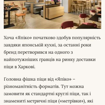
Хоча «Япіко» початково здобув популярність
завдяки японській кухні, за останні роки
бренд перетворився на одного з
найпотужніших гравців на ринку доставки
піци в Харкові.
Головна фішка піци від «Япіко» –
різноманітність форматів. Тут можна
замовити як стандартні круглі піци, так і
знамениті метричні піци («метрівки»), які