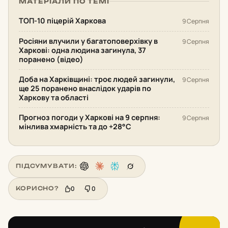
МАТЕРІАЛИ ПО ТЕМІ
ТОП-10 піцерій Харкова
9 Серпня
Росіяни влучили у багатоповерхівку в
9 Серпня
Харкові: одна людина загинула, 37
поранено (відео)
Доба на Харківщині: троє людей загинули,
9 Серпня
ще 25 поранено внаслідок ударів по
Харкову та області
Прогноз погоди у Харкові на 9 серпня:
9 Серпня
мінлива хмарність та до +28°С
ПІДСУМУВАТИ:
0
0
КОРИСНО?