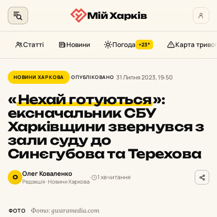
Мій Харків
Статті
Новини
Погода
Карта триво
+23°
Перейти
до
31 Липня 2023, 19:50
НОВИНИ ХАРКОВА
ОПУБЛІКОВАНО
контенту
«
Нехай готуються
»:
ексначальник СБУ
Харківщини звернувся з
зали суду до
Синєгубова та Терехова
Олег Коваленко
1 хв читання
О
Редакція · Новини Харкова
Фото: gwaramedia.com
ФОТО