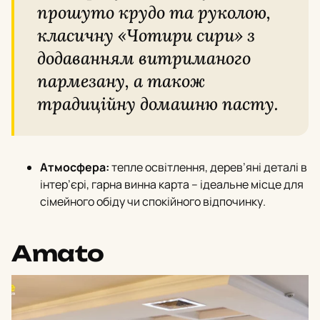
прошуто крудо та руколою,
класичну «Чотири сири» з
додаванням витриманого
пармезану, а також
традиційну домашню пасту.
Атмосфера:
тепле освітлення, дерев’яні деталі в
інтер’єрi, гарна винна карта – ідеальне місце для
сімейного обіду чи спокійного відпочинку.
Amato