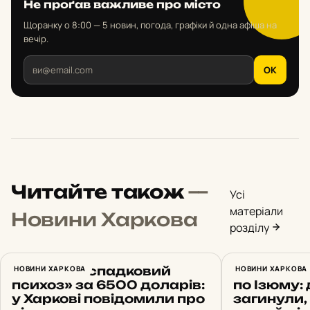
Не проґав важливе про місто
Щоранку о 8:00 — 5 новин, погода, графіки й одна афіша на
вечір.
OK
Читайте також
—
Усі
матеріали
Новини Харкова
розділу
Вигадав «спадковий
НОВИНИ ХАРКОВА
Російськи
НОВИНИ ХАРКОВА
психоз» за 6500 доларів:
по Ізюму: 
у Харкові повідомили про
загинули,