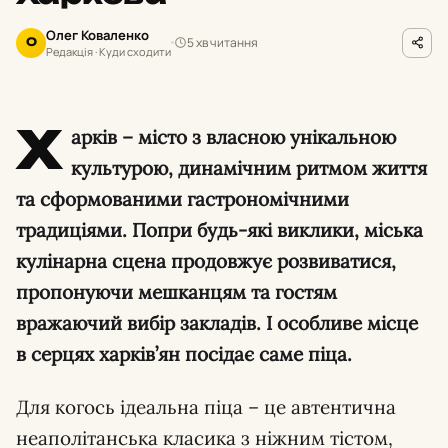
Олег Коваленко
5 хв читання
О
Редакція · Куди сходити
Х
арків – місто з власною унікальною
культурою, динамічним ритмом життя
та сформованими гастрономічними
традиціями. Попри будь-які виклики, міська
кулінарна сцена продовжує розвиватися,
пропонуючи мешканцям та гостям
вражаючий вибір закладів. І особливе місце
в серцях харків’ян посідає саме піца.
Для когось ідеальна піца – це автентична
неаполітанська класика з ніжним тістом,