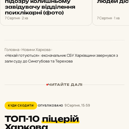
підозру колишньому
людей ді
завідувачу відділення
психлікарні (фото)
7 Серпня · 2 хв
7 Серпня · 1 хв
Головна
›
Новини Харкова
›
«Нехай готуються»: ексначальник СБУ Харківщини звернувся з
зали суду до Синєгубова та Терехова
ЧИТАЙТЕ ДАЛІ
9 Серпня, 15:59
КУДИ СХОДИТИ
ОПУБЛІКОВАНО
ТОП-10
піцерій
Харкова