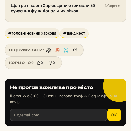
Ще три лікарні Харківщини отримали 58
6 Серпня
сучасних функціональних ліжок
#головні новини харкова
#дайджест
ПІДСУМУВАТИ:
0
0
КОРИСНО?
Не проґав важливе про місто
Щоранку о 8:00 — 5 новин, погода, графіки й одна афіша на
вечір.
OK