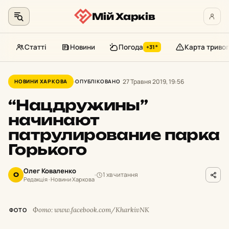
Мій Харків
Статті
Новини
Погода
Карта тривог
+31°
Перейти
до
27 Травня 2019, 19:56
НОВИНИ ХАРКОВА
ОПУБЛІКОВАНО
контенту
“Нацдружины”
начинают
патрулирование парка
Горького
Олег Коваленко
1 хв читання
О
Редакція · Новини Харкова
Фото: www.facebook.com/KharkivNK
ФОТО