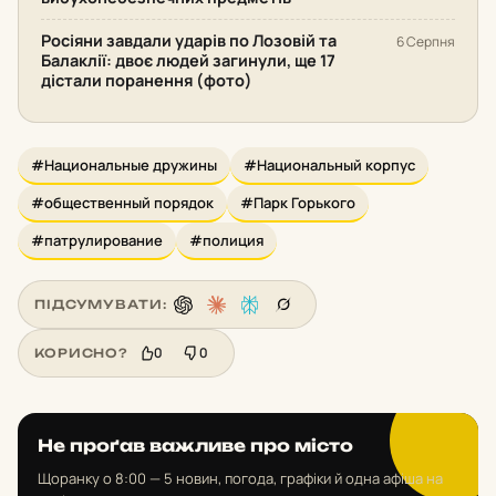
Росіяни завдали ударів по Лозовій та
6 Серпня
Балаклії: двоє людей загинули, ще 17
дістали поранення (фото)
#Национальные дружины
#Национальный корпус
#общественный порядок
#Парк Горького
#патрулирование
#полиция
ПІДСУМУВАТИ:
0
0
КОРИСНО?
Не проґав важливе про місто
Щоранку о 8:00 — 5 новин, погода, графіки й одна афіша на