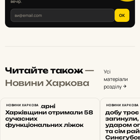
вечір.
OK
Читайте також
—
Усі
матеріали
Новини Харкова
розділу
Ще три лікарні
НОВИНИ ХАРКОВА
Обстріли 
НОВИНИ ХАРКОВА
Харківщини отримали 58
добу троє
сучасних
загинули, 
функціональних ліжок
ударом о
та сім рай
Синєгубо