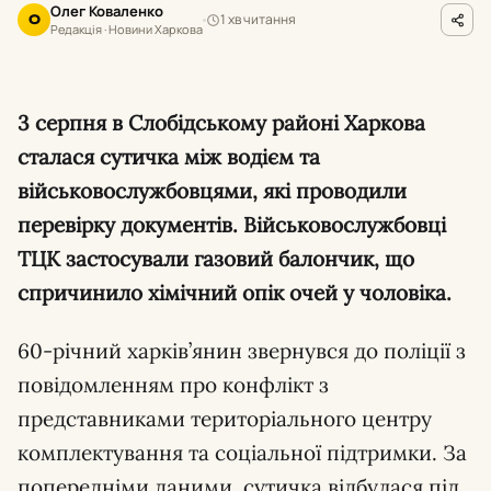
Олег Коваленко
1 хв читання
О
Редакція · Новини Харкова
3 серпня в Слобідському районі Харкова
сталася сутичка між водієм та
військовослужбовцями, які проводили
перевірку документів. Військовослужбовці
ТЦК застосували газовий балончик, що
спричинило хімічний опік очей у чоловіка.
60-річний харків’янин звернувся до поліції з
повідомленням про конфлікт з
представниками територіального центру
комплектування та соціальної підтримки. За
попередніми даними, сутичка відбулася під