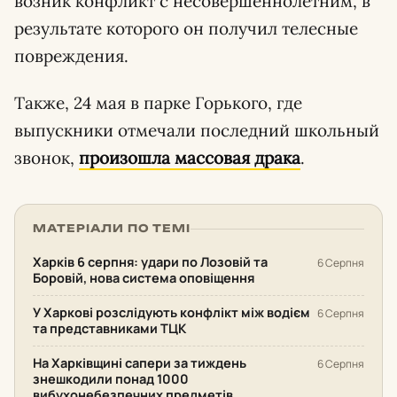
возник конфликт с несовершеннолетним, в
результате которого он получил телесные
повреждения.
Также, 24 мая в парке Горького, где
выпускники отмечали последний школьный
звонок,
произошла массовая драка
.
МАТЕРІАЛИ ПО ТЕМІ
Харків 6 серпня: удари по Лозовій та
6 Серпня
Боровій, нова система оповіщення
У Харкові розслідують конфлікт між водієм
6 Серпня
та представниками ТЦК
На Харківщині сапери за тиждень
6 Серпня
знешкодили понад 1000
вибухонебезпечних предметів