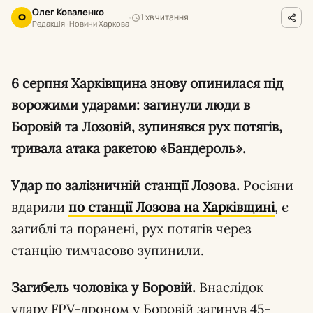
Олег Коваленко
1 хв читання
О
Редакція · Новини Харкова
6 серпня Харківщина знову опинилася під
ворожими ударами: загинули люди в
Боровій та Лозовій, зупинявся рух потягів,
тривала атака ракетою «Бандероль».
Удар по залізничній станції Лозова.
Росіяни
вдарили
по станції Лозова на Харківщині
, є
загиблі та поранені, рух потягів через
станцію тимчасово зупинили.
Загибель чоловіка у Боровій.
Внаслідок
удару FPV-дроном у Боровій загинув 45-