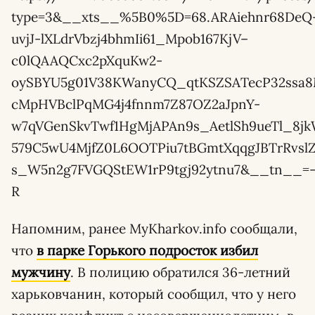
type=3&__xts__%5B0%5D=68.ARAiehnr68DeQ
uvjJ-lXLdrVbzj4bhmIi61_Mpob167KjV–
c0lQAAQCxc2pXquKw2-
oySBYU5g01V38KWanyCQ_qtKSZSATecP32ssa8
cMpHVBclPqMG4j4fnnm7Z87OZ2aJpnY-
w7qVGenSkvTwf1HgMjAPAn9s_AetlSh9ueTl_8jk
579C5wU4MjfZ0L6OOTPiu7tBGmtXqqgJBTrRvsl
s_W5n2g7FVGQStEW1rP9tgj92ytnu7&__tn__=
R
Напомним, ранее MyKharkov.info сообщали,
что
в парке Горького подросток избил
мужчину
. В полицию обратился 36-летний
харьковчанин, который сообщил, что у него