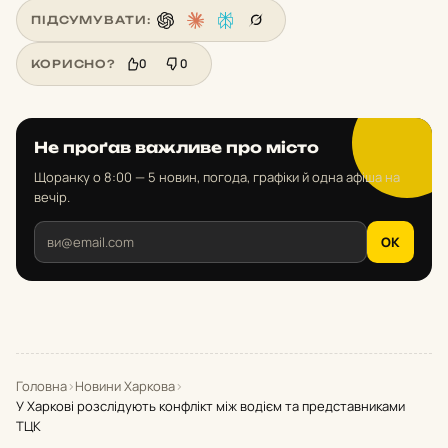
ПІДСУМУВАТИ:
0
0
КОРИСНО?
Не проґав важливе про місто
Щоранку о 8:00 — 5 новин, погода, графіки й одна афіша на
вечір.
OK
Головна
›
Новини Харкова
›
У Харкові розслідують конфлікт між водієм та представниками
ТЦК