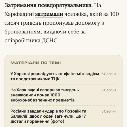
Затримання псевдорятувальника.
На
Харківщині
затримали
чоловіка, який за 100
тисяч гривень пропонував допомогу з
бронюванням, видаючи себе за
співробітника ДСНС.
МАТЕРІАЛИ ПО ТЕМІ
У Харкові розслідують конфлікт між водієм
6 Серпня
та представниками ТЦК
На Харківщині сапери за тиждень
6 Серпня
знешкодили понад 1000
вибухонебезпечних предметів
Росіяни завдали ударів по Лозовій та
6 Серпня
Балаклії: двоє людей загинули, ще 17
дістали поранення (фото)