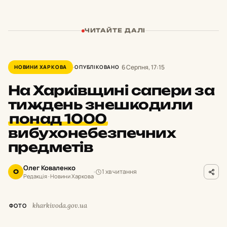
ЧИТАЙТЕ ДАЛІ
6 Серпня, 17:15
НОВИНИ ХАРКОВА
ОПУБЛІКОВАНО
На Харківщині сапери за
тиждень знешкодили
понад 1000
вибухонебезпечних
предметів
Олег Коваленко
1 хв читання
О
Редакція · Новини Харкова
kharkivoda.gov.ua
ФОТО