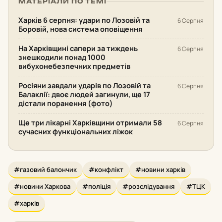
МАТЕРІАЛИ ПО ТЕМІ
Харків 6 серпня: удари по Лозовій та
6 Серпня
Боровій, нова система оповіщення
На Харківщині сапери за тиждень
6 Серпня
знешкодили понад 1000
вибухонебезпечних предметів
Росіяни завдали ударів по Лозовій та
6 Серпня
Балаклії: двоє людей загинули, ще 17
дістали поранення (фото)
Ще три лікарні Харківщини отримали 58
6 Серпня
сучасних функціональних ліжок
#газовий балончик
#конфлікт
#новини харків
#новини Харкова
#поліція
#розслідування
#ТЦК
#харків