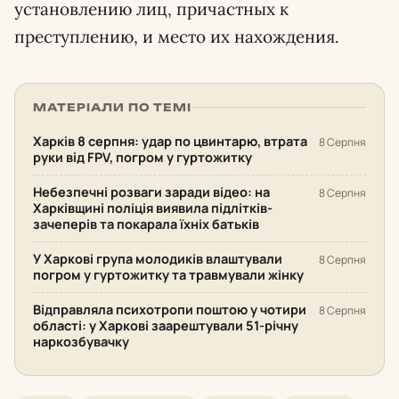
установлению лиц, причастных к
преступлению, и место их нахождения.
МАТЕРІАЛИ ПО ТЕМІ
Харків 8 серпня: удар по цвинтарю, втрата
8 Серпня
руки від FPV, погром у гуртожитку
Небезпечні розваги заради відео: на
8 Серпня
Харківщині поліція виявила підлітків-
зачеперів та покарала їхніх батьків
У Харкові група молодиків влаштували
8 Серпня
погром у гуртожитку та травмували жінку
Відправляла психотропи поштою у чотири
8 Серпня
області: у Харкові заарештували 51-річну
наркозбувачку