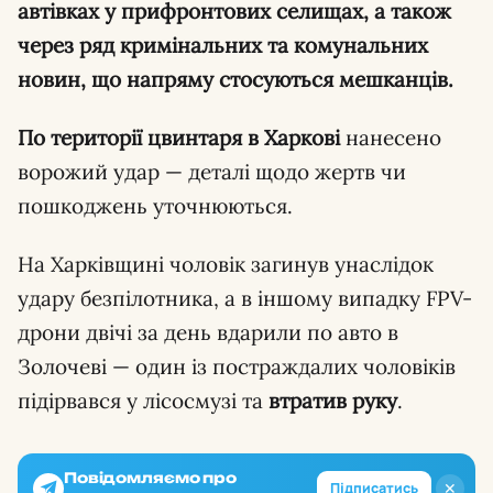
автівках у прифронтових селищах, а також
через ряд кримінальних та комунальних
новин, що напряму стосуються мешканців.
По території цвинтаря в Харкові
нанесено
ворожий удар — деталі щодо жертв чи
пошкоджень уточнюються.
На Харківщині чоловік загинув унаслідок
удару безпілотника, а в іншому випадку FPV-
дрони двічі за день вдарили по авто в
Золочеві — один із постраждалих чоловіків
підірвався у лісосмузі та
втратив руку
.
Повідомляємо про
✕
Підписатись