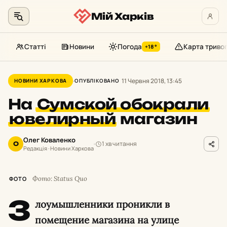
Мій Харків
Статті
Новини
Погода
Карта триво
+18°
Перейти
до
11 Червня 2018, 13:45
НОВИНИ ХАРКОВА
ОПУБЛІКОВАНО
контенту
На
Сумской обокрали
ювелирный
магазин
Олег Коваленко
1 хв читання
О
Редакція · Новини Харкова
Фото: Status Quo
ФОТО
З
лоумышленники проникли в
помещение магазина на улице