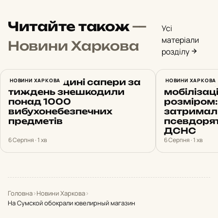
Читайте також
—
Усі
матеріали
Новини Харкова
розділу
На Харківщині сапери за
НОВИНИ ХАРКОВА
Обіцяв «б
НОВИНИ ХАРКОВА
тиждень знешкодили
мобілізац
понад 1000
розміром:
вибухонебезпечних
затримал
предметів
псевдоря
ДСНС
6 Серпня · 1 хв
6 Серпня · 1 хв
Головна
›
Новини Харкова
›
На Сумской обокрали ювелирный магазин