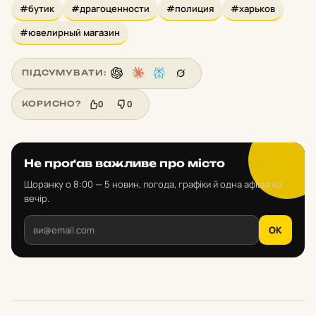
#бутик
#драгоценности
#полиция
#харьков
#ювелирный магазин
ПІДСУМУВАТИ:
0
0
КОРИСНО?
Не проґав важливе про місто
Щоранку о 8:00 — 5 новин, погода, графіки й одна афіша на
вечір.
OK