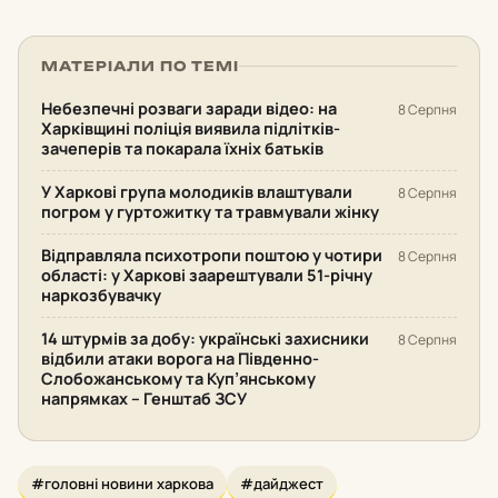
МАТЕРІАЛИ ПО ТЕМІ
Небезпечні розваги заради відео: на
8 Серпня
Харківщині поліція виявила підлітків-
зачеперів та покарала їхніх батьків
У Харкові група молодиків влаштували
8 Серпня
погром у гуртожитку та травмували жінку
Відправляла психотропи поштою у чотири
8 Серпня
області: у Харкові заарештували 51-річну
наркозбувачку
14 штурмів за добу: українські захисники
8 Серпня
відбили атаки ворога на Південно-
Слобожанському та Куп’янському
напрямках – Генштаб ЗСУ
#головні новини харкова
#дайджест