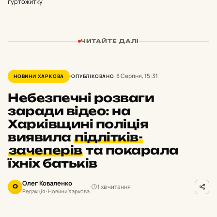
гуртожитку
ЧИТАЙТЕ ДАЛІ
8 Серпня, 15:31
НОВИНИ ХАРКОВА
ОПУБЛІКОВАНО
Небезпечні розваги
заради відео: на
Харківщині поліція
виявила
підлітків-
зачеперів
та покарала
їхніх батьків
Олег Коваленко
1 хв читання
О
Редакція · Новини Харкова