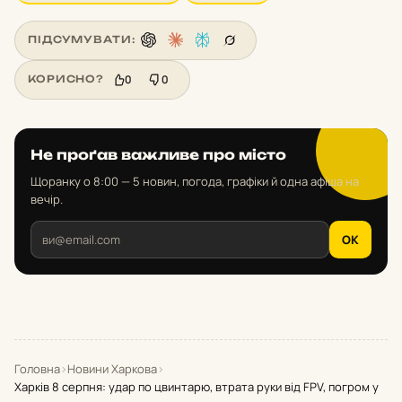
ПІДСУМУВАТИ:
0
0
КОРИСНО?
Не проґав важливе про місто
Щоранку о 8:00 — 5 новин, погода, графіки й одна афіша на
вечір.
OK
Головна
›
Новини Харкова
›
Харків 8 серпня: удар по цвинтарю, втрата руки від FPV, погром у