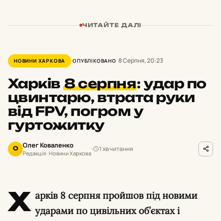
ЧИТАЙТЕ ДАЛІ
8 Серпня, 20:23
НОВИНИ ХАРКОВА
ОПУБЛІКОВАНО
Харків
8 серпня
:
удар по
цвинтарю, втрата руки
від FPV, погром у
гуртожитку
Олег Коваленко
1 хв читання
О
Редакція · Новини Харкова
Х
арків 8 серпня пройшов під новими
ударами по цивільних об’єктах і