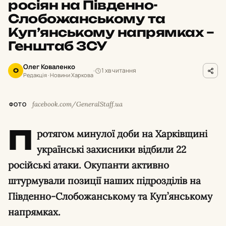
росіян на Південно-
Слобожанському та
Куп’янському напрямках –
Генштаб ЗСУ
Олег Коваленко
1 хв читання
О
Редакція · Новини Харкова
facebook.com/GeneralStaff.ua
ФОТО
П
ротягом минулої доби на Харківщині
українські захисники відбили 22
російські атаки. Окупанти активно
штурмували позиції наших підрозділів на
Південно-Слобожанському та Куп’янському
напрямках.