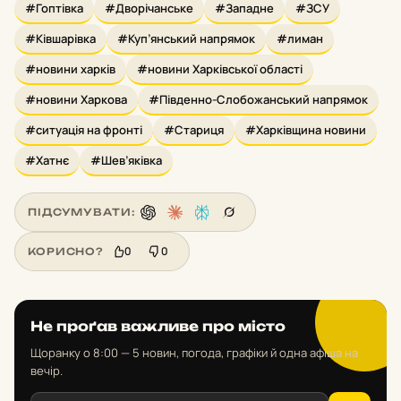
#Гоптівка
#Дворічанське
#Западне
#ЗСУ
#Ківшарівка
#Куп’янський напрямок
#лиман
#новини харків
#новини Харківської області
#новини Харкова
#Південно-Слобожанський напрямок
#ситуація на фронті
#Стариця
#Харківщина новини
#Хатнє
#Шев’яківка
ПІДСУМУВАТИ:
0
0
КОРИСНО?
Не проґав важливе про місто
Щоранку о 8:00 — 5 новин, погода, графіки й одна афіша на
вечір.