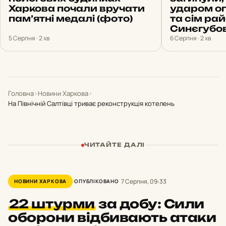
Харкова почали вручати
ударом о
пам’ятні медалі (фото)
та сім рай
Синєгубо
5 Серпня · 2 хв
6 Серпня · 2 хв
Головна
›
Новини Харкова
›
На Північній Салтівці триває реконструкція котелень
ЧИТАЙТЕ ДАЛІ
7 Серпня, 09:33
НОВИНИ ХАРКОВА
ОПУБЛІКОВАНО
22 штурми
за добу: Сили
оборони відбивають атаки