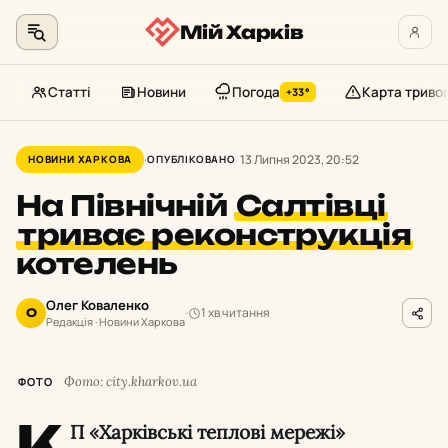
Мій Харків
Статті
Новини
Погода
Карта триво
+33°
Перейти
до
13 Липня 2023, 20:52
НОВИНИ ХАРКОВА
ОПУБЛІКОВАНО
контенту
На Північній
Салтівці
триває реконструкція
котелень
Олег Коваленко
1 хв читання
О
Редакція · Новини Харкова
Фото: city.kharkov.ua
ФОТО
К
П «Харківські теплові мережі»