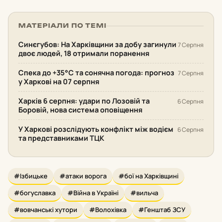
МАТЕРІАЛИ ПО ТЕМІ
Синєгубов: На Харківщини за добу загинули
7 Серпня
двоє людей, 18 отримали поранення
Спека до +35°С та сонячна погода: прогноз
7 Серпня
у Харкові на 07 серпня
Харків 6 серпня: удари по Лозовій та
6 Серпня
Боровій, нова система оповіщення
У Харкові розслідують конфлікт між водієм
6 Серпня
та представниками ТЦК
#Ізбицьке
#атаки ворога
#бої на Харківщині
#богуславка
#Війна в Україні
#вильча
#вовчанські хутори
#Волохівка
#Генштаб ЗСУ