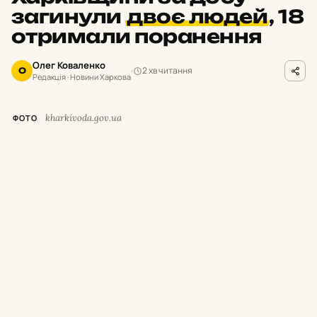
загинули
двоє людей
,
18
отримали поранення
Олег Коваленко
2 хв читання
О
Редакція · Новини Харкова
kharkivoda.gov.ua
ФОТО
М
инулої доби російські окупанти
завдавали ударів по населених
пунктах Богодухівського, Харківського,
Чугуївського, Куп’янського, Ізюмського та
Лозівського районів. Унаслідок атак
загинули двоє цивільних, ще 18 людей
дістали поранення та травми.