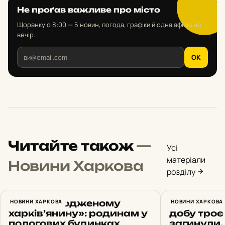
Не проґав важливе про місто
Щоранку о 8:00 — 5 новин, погода, графіки й одна афіша на
вечір.
OK
Читайте також
—
Усі
матеріали
Новини Харкова
розділу
«Новонародженому
НОВИНИ ХАРКОВА
Обстріли 
НОВИНИ ХАРКОВА
харків’янину»: родинам у
добу троє
пологових будинках
загинули, 