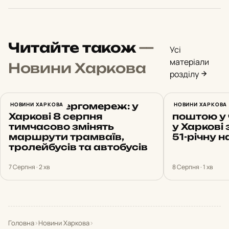
Читайте також
—
Усі
матеріали
Новини Харкова
розділу
Ремонт енергомереж: у
НОВИНИ ХАРКОВА
Відправл
НОВИНИ ХАРКОВА
Харкові 8 серпня
поштою у 
тимчасово змінять
у Харкові
маршрути трамваїв,
51-річну 
тролейбусів та автобусів
7 Серпня · 2 хв
8 Серпня · 1 хв
Головна
›
Новини Харкова
›