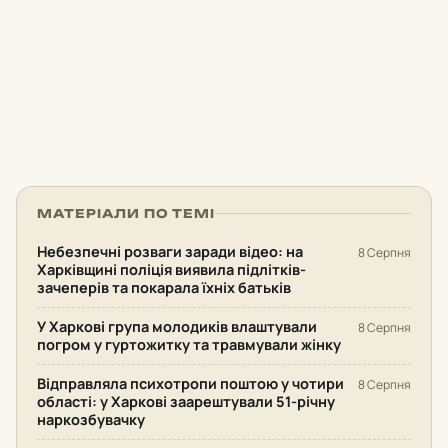
МАТЕРІАЛИ ПО ТЕМІ
Небезпечні розваги заради відео: на
8 Серпня
Харківщині поліція виявила підлітків-
зачеперів та покарала їхніх батьків
У Харкові група молодиків влаштували
8 Серпня
погром у гуртожитку та травмували жінку
Відправляла психотропи поштою у чотири
8 Серпня
області: у Харкові заарештували 51-річну
наркозбувачку