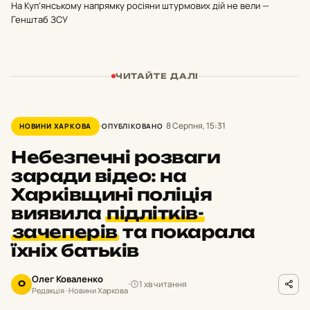
На Куп’янському напрямку росіяни штурмових дій не вели —
Генштаб ЗСУ
ЧИТАЙТЕ ДАЛІ
8 Серпня, 15:31
НОВИНИ ХАРКОВА
ОПУБЛІКОВАНО
Небезпечні розваги
заради відео: на
Харківщині поліція
виявила
підлітків-
зачеперів
та покарала
їхніх батьків
Олег Коваленко
1 хв читання
О
Редакція · Новини Харкова