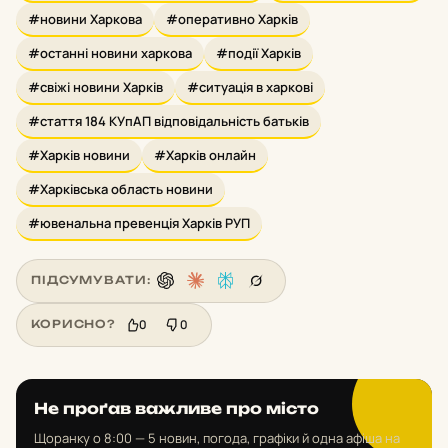
#новини Харкова
#оперативно Харків
#останні новини харкова
#події Харків
#свіжі новини Харків
#ситуація в харкові
#стаття 184 КУпАП відповідальність батьків
#Харків новини
#Харків онлайн
#Харківська область новини
#ювенальна превенція Харків РУП
ПІДСУМУВАТИ:
0
0
КОРИСНО?
Не проґав важливе про місто
Щоранку о 8:00 — 5 новин, погода, графіки й одна афіша на