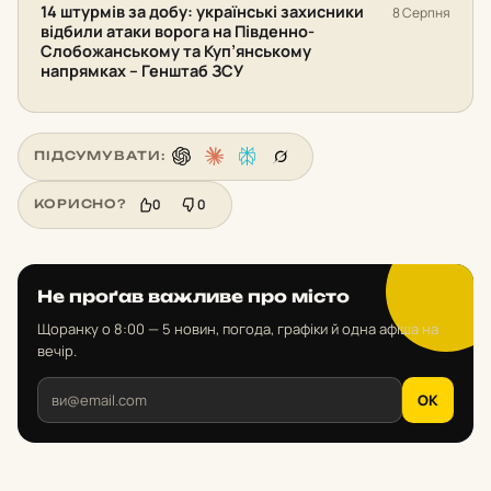
14 штурмів за добу: українські захисники
8 Серпня
відбили атаки ворога на Південно-
Слобожанському та Куп’янському
напрямках – Генштаб ЗСУ
ПІДСУМУВАТИ:
0
0
КОРИСНО?
Не проґав важливе про місто
Щоранку о 8:00 — 5 новин, погода, графіки й одна афіша на
вечір.
OK