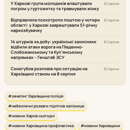
У Харкові група молодиків влаштували
8 Серпня
погром у гуртожитку та травмували жінку
Відправляла психотропи поштою у чотири
8 Серпня
області: у Харкові заарештували 51-річну
наркозбувачку
14 штурмів за добу: українські захисники
8 Серпня
відбили атаки ворога на Південно-
Слобожанському та Куп’янському
напрямках – Генштаб ЗСУ
Синєгубов розповів про ситуацію на
8 Серпня
Харківщині станом на 8 серпня
#зачепінг Харківщина поліція
#небезпечні розваги підлітків залізниця
#новини Харків сьогодні
#новини Харківщина профілактика
#новини Харківщини