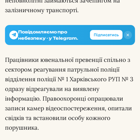
неповнолітні займаються зачепінгом на
залізничному транспорті.
Повідомляємо про
✕
Підписатись
небезпеку - у Telegram.
Працівники ювенальної превенції спільно з
сектором реагування патрульної поліції
відділення поліції № 1 Харківського РУП № 3
одразу відреагували на виявлену
інформацію. Правоохоронці опрацювали
записи камер відеоспостереження, опитали
свідків та встановили особу кожного
порушника.