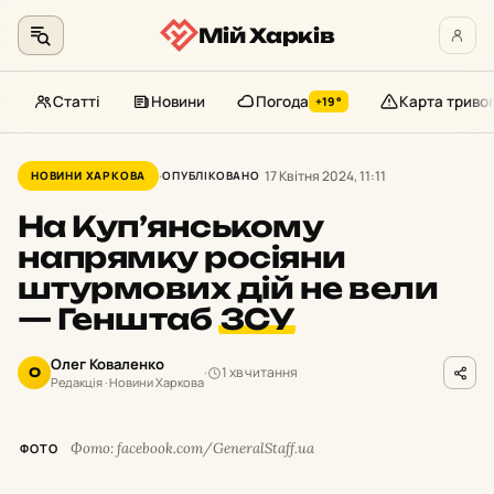
Мій Харків
Статті
Новини
Погода
Карта триво
+19°
Перейти
до
17 Квітня 2024, 11:11
НОВИНИ ХАРКОВА
ОПУБЛІКОВАНО
контенту
На Куп’янському
напрямку росіяни
штурмових дій не вели
— Генштаб
ЗСУ
Олег Коваленко
1 хв читання
О
Редакція · Новини Харкова
Фото: facebook.com/GeneralStaff.ua
ФОТО