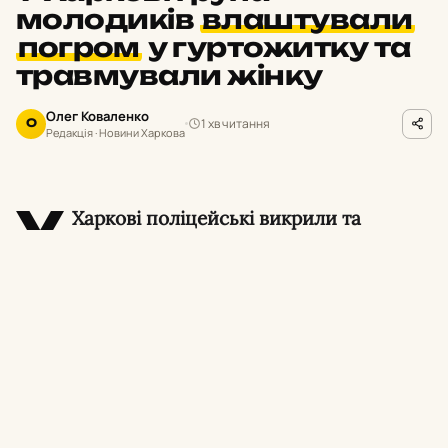
молодиків
влаштували
погром
у гуртожитку та
травмували жінку
Олег Коваленко
1 хв читання
О
Редакція · Новини Харкова
У
Харкові поліцейські викрили та
затримали сімох молодиків, які у стані
алкогольного сп’яніння влаштували погром у
гуртожитку в Індустріальному районі міста.
Унаслідок хуліганських дій травмувалася 40-
річна місцева жителька.
Про це повідомили в поліції Харківщини.