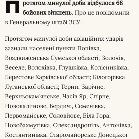
П
ротягом минулої доби відбулося 68
бойових зіткнень.
Про це повідомили
в Генеральному штабі ЗСУ.
Протягом минулої доби авіаційних ударів
зазнали населені пункти Попівка,
Воздвиженська Сумської області; Золочів,
Веселе, Волохівка, Глушківка, Колісниківка,
Берестове Харківської області; Білогорівка
Луганської області; Терни, Зарічне,
Верхньокам’янське, Часів Яр, Спірне,
Новокалинове, Бердичі, Семенівка,
Первомайське, Соловйове, Біла Гора,
Новобахмутівка, Олександропіль, Антонівка,
Костянтинівка, Старомайорське Донецької