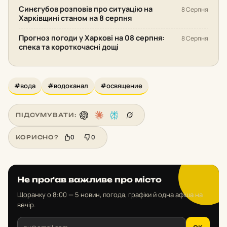
Синєгубов розповів про ситуацію на
8 Серпня
Харківщині станом на 8 серпня
Прогноз погоди у Харкові на 08 серпня:
8 Серпня
спека та короткочасні дощі
#вода
#водоканал
#освящение
ПІДСУМУВАТИ:
0
0
КОРИСНО?
Не проґав важливе про місто
Щоранку о 8:00 — 5 новин, погода, графіки й одна афіша на
вечір.