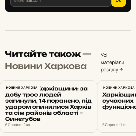
OK
Читайте також
—
Усі
матеріали
Новини Харкова
розділу
Обстріли Харківщини: за
НОВИНИ ХАРКОВА
Ще три лі
НОВИНИ ХАРКОВА
добу троє людей
Харківщи
загинули, 14 поранено, під
сучасних
ударом опинилися Харків
функціон
та сім районів області –
Синєгубов
6 Серпня · 2 хв
6 Серпня · 1 хв