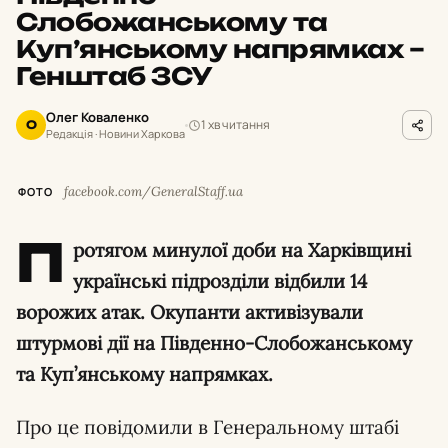
Слобожанському та
Куп’янському напрямках –
Генштаб ЗСУ
Олег Коваленко
1 хв читання
О
Редакція · Новини Харкова
facebook.com/GeneralStaff.ua
ФОТО
П
ротягом минулої доби на Харківщині
українські підрозділи відбили 14
ворожих атак. Окупанти активізували
штурмові дії на Південно-Слобожанському
та Куп’янському напрямках.
Про це повідомили в Генеральному штабі