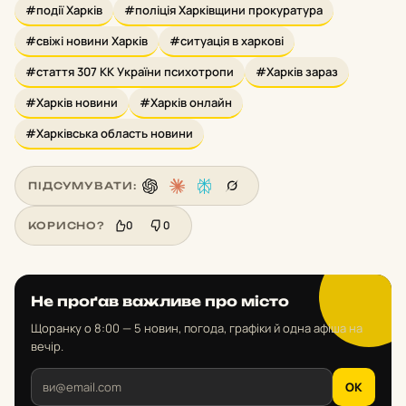
#події Харків
#поліція Харківщини прокуратура
#свіжі новини Харків
#ситуація в харкові
#стаття 307 КК України психотропи
#Харків зараз
#Харків новини
#Харків онлайн
#Харківська область новини
ПІДСУМУВАТИ:
0
0
КОРИСНО?
Не проґав важливе про місто
Щоранку о 8:00 — 5 новин, погода, графіки й одна афіша на
вечір.
OK