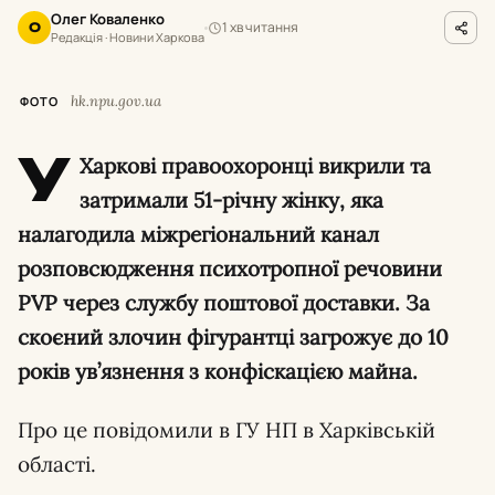
Олег Коваленко
1 хв читання
О
Редакція · Новини Харкова
hk.npu.gov.ua
ФОТО
У
Харкові правоохоронці викрили та
затримали 51-річну жінку, яка
налагодила міжрегіональний канал
розповсюдження психотропної речовини
PVP через службу поштової доставки. За
скоєний злочин фігурантці загрожує до 10
років ув’язнення з конфіскацією майна.
Про це повідомили в ГУ НП в Харківській
області.