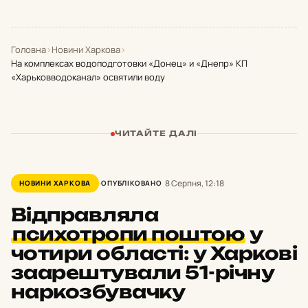
Головна
›
Новини Харкова
›
На комплексах водоподготовки «Донец» и «Днепр» КП
«Харьковводоканал» освятили воду
ЧИТАЙТЕ ДАЛІ
8 Серпня, 12:18
НОВИНИ ХАРКОВА
ОПУБЛІКОВАНО
Відправляла
психотропи поштою
у
чотири області: у Харкові
заарештували 51-річну
наркозбувачку