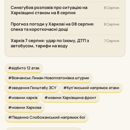
Синєгубов розповів про ситуацію на
8 Серпня
Харківщині станом на 8 серпня
Прогноз погоди у Харкові на 08 серпня:
8 Серпня
спека та короткочасні дощі
Харків 7 серпня: удар по Ізюму, ДТП з
7 Серпня
автобусом, тарифи на воду
#відбито 12 атак
#Вовчанськ Лиман Новоплатонівка штурми
#зведення Генштабу ЗСУ
#Куп'янський напрямок атаки
#новини харків
#новини Харківщина фронт
#новини Харкова
#Південно Слобожанський напрямок бої