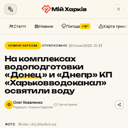
Мій Харків
Статті
Новини
Погода
Карта триво
+18°
Перейти
до
20 Січня 2020, 10:33
НОВИНИ ХАРКОВА
ОПУБЛІКОВАНО
контенту
На комплексах
водоподготовки
«
Донец
»
и «Днепр» КП
«Харьковводоканал»
освятили воду
Олег Коваленко
1 хв читання
О
Редакція · Новини Харкова
Фото: city.kharkov.ua
ФОТО