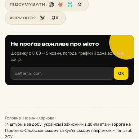
ПІДСУМУВАТИ:
0
0
КОРИСНО?
Не проґав важливе про місто
Щоранку о 8:00 — 5 новин, погода, графіки й одна афіша на
вечір.
OK
Головна
›
Новини Харкова
›
14 штурмів за добу: українські захисники відбили атаки ворога на
Південно-Слобожанському та Куп’янському напрямках – Генштаб
ЗСУ