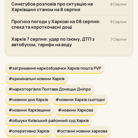
Синєгубов розповів про ситуацію на
8 Серпня
Харківщині станом на 8 серпня
Прогноз погоди у Харкові на 08 серпня:
8 Серпня
спека та короткочасні дощі
Харків 7 серпня: удар по Ізюму, ДТП з
7 Серпня
автобусом, тарифи на воду
#затримання наркозбувачки Харків пошта PVP
#кримінальні новини Харків
#наркоторгівля Полтава Донецьк Дніпро
#новини дня Харків
#новини Харків сьогодні
#новини Харківщини
#новини Харкова
#обшуки Київський районний суд Харків
#оперативно Харків
#останні новини харкова