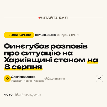
ЧИТАЙТЕ ДАЛІ
8 Серпня, 09:59
НОВИНИ ХАРКОВА
ОПУБЛІКОВАНО
Синєгубов розповів
про ситуацію на
Харківщині станом
на
8 серпня
Олег Коваленко
2 хв читання
О
Редакція · Новини Харкова
kharkivoda.gov.ua
ФОТО