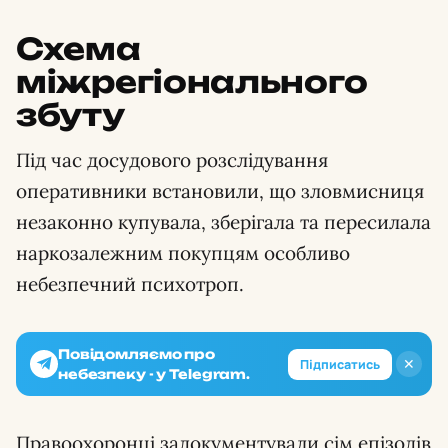
Схема
міжрегіонального
збуту
Під час досудового розслідування
оперативники встановили, що зловмисниця
незаконно купувала, зберігала та пересилала
наркозалежним покупцям особливо
небезпечний психотроп.
Повідомляємо про
✕
Підписатись
небезпеку - у Telegram.
Правоохоронці задокументували сім епізодів