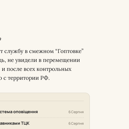
a
т службу в смежном “Гоптовке”
дь, не увидели в перемещении
 и после всех контрольных
 с территории РФ.
система оповіщення
6 Серпня
ставниками ТЦК
6 Серпня