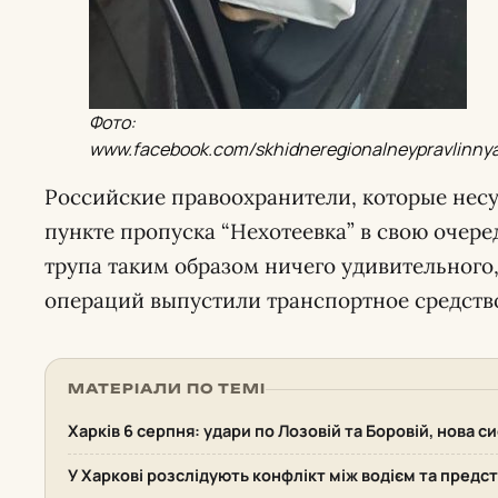
Фото:
www.facebook.com/skhidneregionalneypravlinny
Российские правоохранители, которые несу
пункте пропуска “Нехотеевка” в свою очере
трупа таким образом ничего удивительного,
операций выпустили транспортное средство
МАТЕРІАЛИ ПО ТЕМІ
Харків 6 серпня: удари по Лозовій та Боровій, нова 
У Харкові розслідують конфлікт між водієм та пред