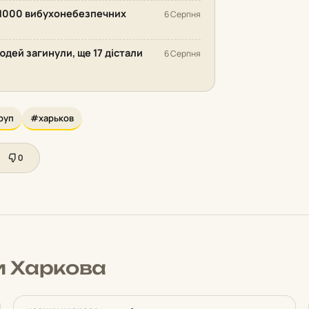
 1000 вибухонебезпечних
6 Серпня
людей загинули, ще 17 дістали
6 Серпня
руп
#харьков
0
и Харкова