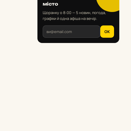
місто
Щоранку о 8:00 — 5 новин, погода,
графіки й одна афіша на вечір.
OK