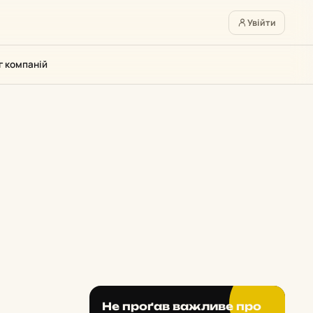
Увійти
г компаній
Не проґав важливе про