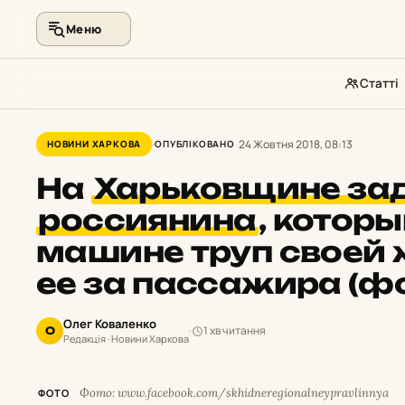
Меню
Статті
Перейти
до
24 Жовтня 2018, 08:13
НОВИНИ ХАРКОВА
ОПУБЛІКОВАНО
контенту
На
Харьковщине за
россиянина
,
которы
машине труп своей 
ее за пассажира (ф
Олег Коваленко
1 хв читання
О
Редакція · Новини Харкова
Фото: www.facebook.com/skhidneregionalneypravlinnya
ФОТО