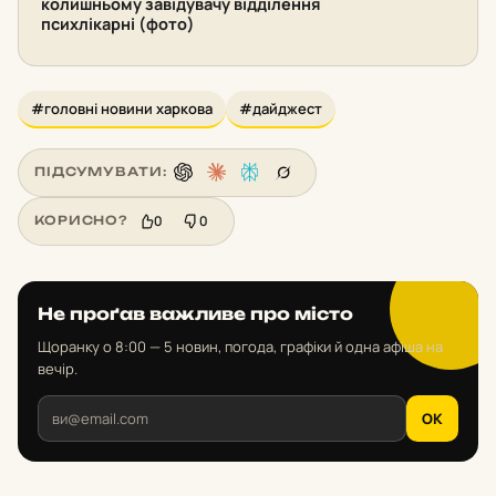
колишньому завідувачу відділення
психлікарні (фото)
#головні новини харкова
#дайджест
ПІДСУМУВАТИ:
0
0
КОРИСНО?
Не проґав важливе про місто
Щоранку о 8:00 — 5 новин, погода, графіки й одна афіша на
вечір.
OK