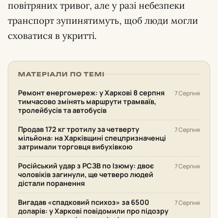
повітряних тривог, але у разі небезпеки
транспорт зупинятимуть, щоб люди могли
сховатися в укритті.
МАТЕРІАЛИ ПО ТЕМІ
Ремонт енергомереж: у Харкові 8 серпня
7 Серпня
тимчасово змінять маршрути трамваїв,
тролейбусів та автобусів
Продав 172 кг тротилу за четверту
7 Серпня
мільйона: на Харківщині спецпризначенці
затримали торговця вибухівкою
Російський удар з РСЗВ по Ізюму: двоє
7 Серпня
чоловіків загинули, ще четверо людей
дістали поранення
Вигадав «спадковий психоз» за 6500
7 Серпня
доларів: у Харкові повідомили про підозру