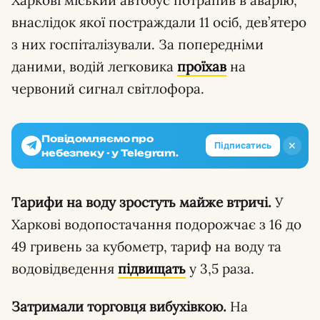
внаслідок якої постраждали 11 осіб, дев’ятеро
з них госпіталізували. За попередніми
даними, водій легковика
проїхав
на
червоний сигнал світлофора.
Повідомляємо про
✕
Підписатись
небезпеку - у Telegram.
Тарифи на воду зростуть майже втричі.
У
Харкові водопостачання подорожчає з 16 до
49 гривень за кубометр, тариф на воду та
водовідведення
підвищать
у 3,5 раза.
Затримали торговця вибухівкою.
На