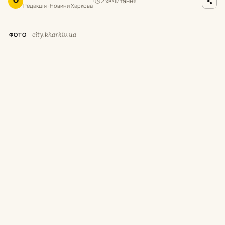
2 хв читання
О
Редакція · Новини Харкова
city.kharkiv.ua
ФОТО
У
суботу,
8 серпня,
з 9:
00 до 19:
00 у
Харкові тимчасово припинять рух
низки трамваїв і тролейбусів.
Як повідомили у Департаменті будівництва
та шляхового господарства міськради,
це
пов’язано з плановими роботами АТ
«Харківобленерго».
Де саме припинять
рух