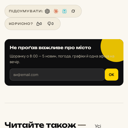
ПІДСУМУВАТИ:
0
0
КОРИСНО?
Не проґав важливе про місто
Щоранку о 8:00 — 5 новин, погода, графіки й одна афіша на
вечір.
OK
Читайте також
—
Усі