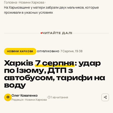
Головна
›
Новини Харкова
›
На Харьковщине у матери забрали двух мальчиков, которые
проживали в ужасных условиях
ЧИТАЙТЕ ДАЛІ
7 Серпня, 19:38
НОВИНИ ХАРКОВА
ОПУБЛІКОВАНО
Харків
7 серпня
:
удар
по Ізюму, ДТП з
автобусом, тарифи на
воду
Олег Коваленко
1 хв читання
О
Редакція · Новини Харкова