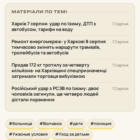
МАТЕРІАЛИ ПО ТЕМІ
Харків 7 серпня: удар по Ізюму, ДТП з
7 Серпня
автобусом, тарифи на воду
Ремонт енергомереж: у Харкові 8 серпня
7 Серпня
тимчасово змінять маршрути трамваїв,
тролейбусів та автобусів
Продав 172 кг тротилу за четверту
7 Серпня
мільйона: на Харківщині спецпризначенці
затримали торговця вибухівкою
Російський удар з РСЗВ по Ізюму: двоє
7 Серпня
чоловіків загинули, ще четверо людей
дістали поранення
#больница
#Волчанск
#дети
#полиция
#Ужасные условия
#Уход за детьми