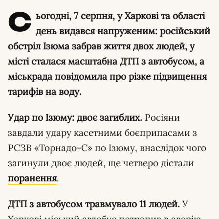
С
ьогодні, 7 серпня, у Харкові та області
день видався напруженим: російський
обстріл Ізюма забрав життя двох людей, у
місті сталася масштабна ДТП з автобусом, а
міськрада повідомила про різке підвищення
тарифів на воду.
Удар по Ізюму: двоє загиблих.
Росіяни
завдали удару касетними боєприпасами з
РСЗВ «Торнадо-С» по Ізюму, внаслідок чого
загинули двоє людей, ще четверо дістали
поранення
.
ДТП з автобусом травмувало 11 людей.
У
Харкові міський автобус потрапив в аварію,