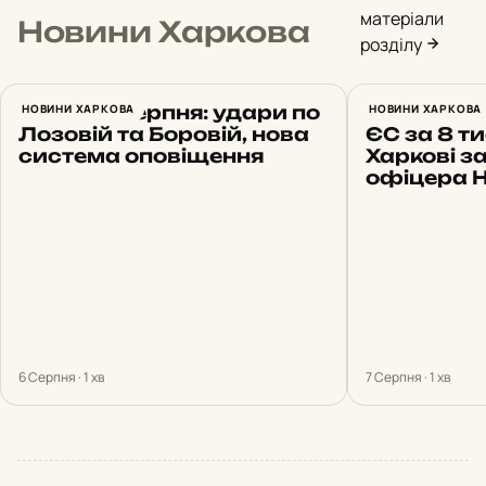
матеріали
Новини Харкова
розділу
Харків 6 серпня: удари по
НОВИНИ ХАРКОВА
Бронюванн
НОВИНИ ХАРКОВА
Лозовій та Боровій, нова
ЄС за 8 ти
система оповіщення
Харкові 
офіцера Н
6 Серпня · 1 хв
7 Серпня · 1 хв