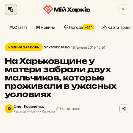
Мій Харків
Статті
Новини
Погода
Карта триво
+24°
Перейти
до
16 Грудня 2019, 15:51
НОВИНИ ХАРКОВА
ОПУБЛІКОВАНО
контенту
На Харьковщине у
матери забрали двух
мальчиков, которые
проживали в ужасных
условиях
Олег Коваленко
1 хв читання
О
Редакція · Новини Харкова