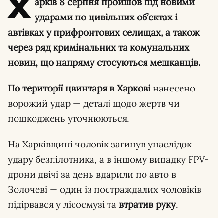
Х
арків 8 серпня пройшов під новими
ударами по цивільних об’єктах і
автівках у прифронтових селищах, а також
через ряд кримінальних та комунальних
новин, що напряму стосуються мешканців.
По території цвинтаря в Харкові
нанесено
ворожий удар — деталі щодо жертв чи
пошкоджень уточнюються.
На Харківщині чоловік загинув унаслідок
удару безпілотника, а в іншому випадку FPV-
дрони двічі за день вдарили по авто в
Золочеві — один із постраждалих чоловіків
підірвався у лісосмузі та
втратив руку
.