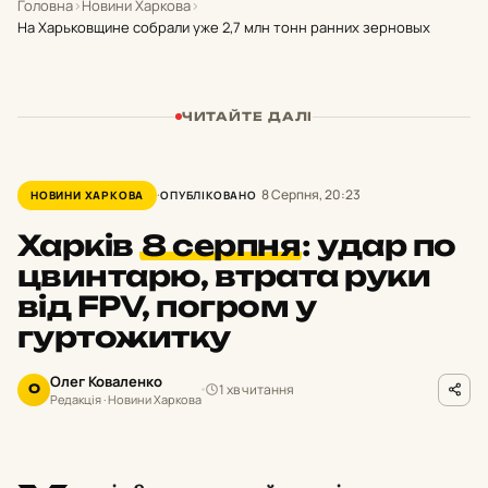
Головна
›
Новини Харкова
›
На Харьковщине собрали уже 2,7 млн тонн ранних зерновых
ЧИТАЙТЕ ДАЛІ
8 Серпня, 20:23
НОВИНИ ХАРКОВА
ОПУБЛІКОВАНО
Харків
8 серпня
:
удар по
цвинтарю, втрата руки
від FPV, погром у
гуртожитку
Олег Коваленко
1 хв читання
О
Редакція · Новини Харкова