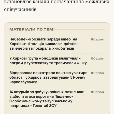
встановлює канали постачання та можливих
співучасників.
МАТЕРІАЛИ ПО ТЕМІ
Небезпечні розваги заради відео: на
8 Серпня
Харківщині поліція виявила підлітків-
зачеперів та покарала їхніх батьків
У Харкові група молодиків влаштували
8 Серпня
погром у гуртожитку та травмували жінку
Відправляла психотропи поштою у чотири
8 Серпня
області: у Харкові заарештували 51-річну
наркозбувачку
14 штурмів за добу: українські захисники
8 Серпня
відбили атаки ворога на Південно-
Слобожанському та Куп’янському
напрямках – Генштаб ЗСУ