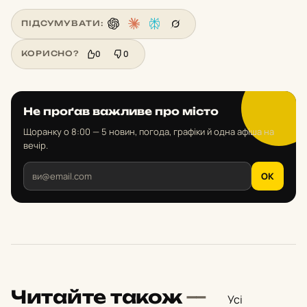
ПІДСУМУВАТИ:
0
0
КОРИСНО?
Не проґав важливе про місто
Щоранку о 8:00 — 5 новин, погода, графіки й одна афіша на
вечір.
OK
Читайте також
—
Усі