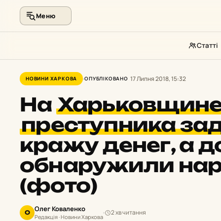
Меню
Статті
Перейти
до
17 Липня 2018, 15:32
НОВИНИ ХАРКОВА
ОПУБЛІКОВАНО
контенту
На
Харьковщин
преступника за
кражу денег, а д
обнаружили нар
(фото)
Олег Коваленко
2 хв читання
О
Редакція · Новини Харкова