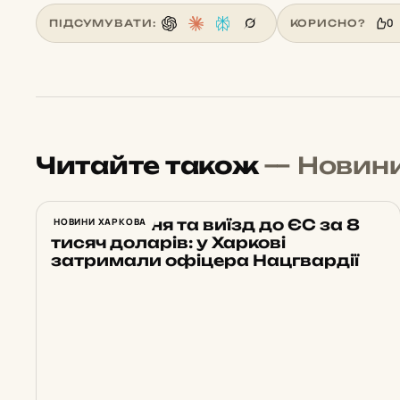
0
ПІДСУМУВАТИ:
КОРИСНО?
Читайте також
— Новин
Бронювання та виїзд до ЄС за 8
НОВИНИ ХАРКОВА
тисяч доларів: у Харкові
затримали офіцера Нацгвардії