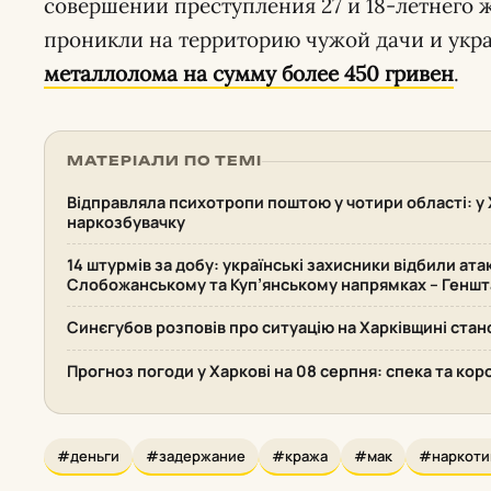
совершении преступления 27 и 18-летнего 
проникли на территорию чужой дачи и укр
металлолома на сумму более 450 гривен
.
МАТЕРІАЛИ ПО ТЕМІ
Відправляла психотропи поштою у чотири області: у 
наркозбувачку
14 штурмів за добу: українські захисники відбили ата
Слобожанському та Куп’янському напрямках – Геншт
Синєгубов розповів про ситуацію на Харківщині стан
Прогноз погоди у Харкові на 08 серпня: спека та кор
#деньги
#задержание
#кража
#мак
#наркоти