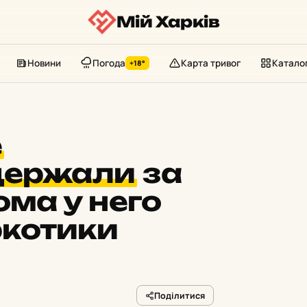
Мій Харків
Новини
Погода
Карта тривог
Катало
+18°
е
держали
за
ома у него
котики
Поділитися