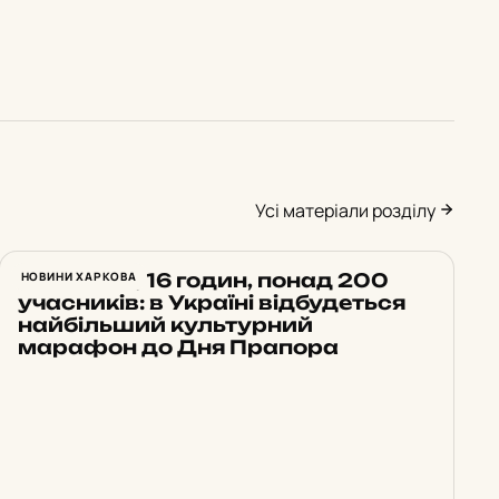
Усі матеріали розділу
14 земель, 16 годин, понад 200
НОВИНИ ХАРКОВА
учасників: в Україні відбудеться
найбільший культурний
марафон до Дня Прапора