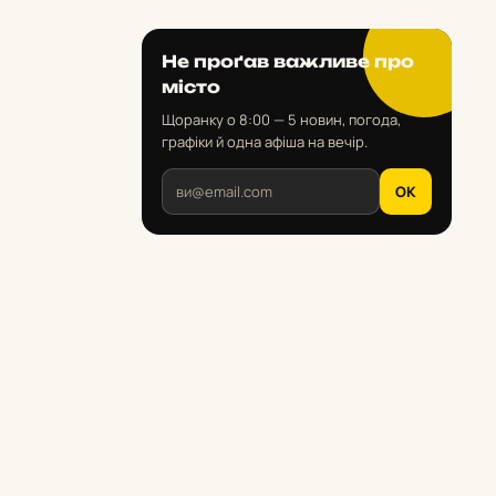
Не проґав важливе про
місто
Щоранку о 8:00 — 5 новин, погода,
графіки й одна афіша на вечір.
OK