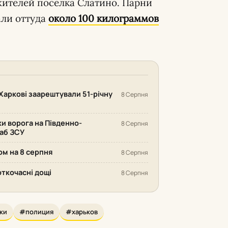
жителей поселка Слатино. Парни
али оттуда
около 100 килограммов
Харкові заарештували 51-річну
8 Серпня
ки ворога на Південно-
8 Серпня
аб ЗСУ
ом на 8 серпня
8 Серпня
откочасні дощі
8 Серпня
ки
#полиция
#харьков