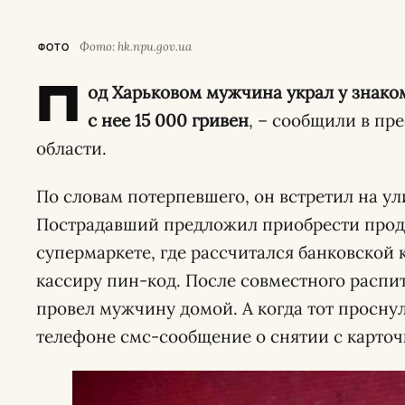
Фото: hk.npu.gov.ua
ФОТО
П
од Харьковом мужчина украл у знако
с нее 15 000 гривен
, – сообщили в пр
области.
По словам потерпевшего, он встретил на ул
Пострадавший предложил приобрести прод
супермаркете, где рассчитался банковской 
кассиру пин-код. После совместного распи
провел мужчину домой. А когда тот просну
телефоне смс-сообщение о снятии с карточк