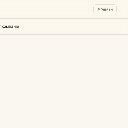
Увійти
г компаній