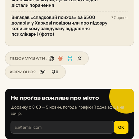
дістали поранення
Вигадав «спадковий психоз» за 6500
7 Серпня
доларів: у Харкові повідомили про підозру
колишньому завідувачу відділення
психлікарні (фото)
ПІДСУМУВАТИ:
0
0
КОРИСНО?
Не проґав важливе про місто
Щоранку о 8:00 — 5 новин, погода, графіки й одна афіша на
вечір.
OK