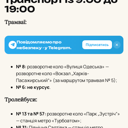
19:00
Трамваї:
Повідомляємо про
✕
Підписатись
небезпеку - у Telegram.
№ 8:
розворотне коло «Вулиця Одеська» —
розворотне коло «Вокзал „Харків-
Пасажирський“» (за маршрутом трамвая № 5);
№ 6:
не курсує
.
Тролейбуси:
№ 13 та № 57:
розворотне коло «Парк „Зустріч“»
— станція метро «Турбоатом»;
№ 31:
Північна Салтівка — станція метро