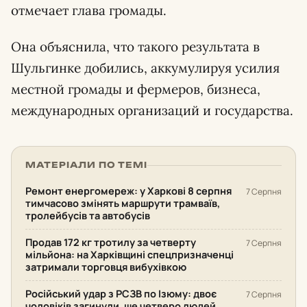
отмечает глава громады.
Она объяснила, что такого результата в
Шульгинке добились, аккумулируя усилия
местной громады и фермеров, бизнеса,
международных организаций и государства.
МАТЕРІАЛИ ПО ТЕМІ
Ремонт енергомереж: у Харкові 8 серпня
7 Серпня
тимчасово змінять маршрути трамваїв,
тролейбусів та автобусів
Продав 172 кг тротилу за четверту
7 Серпня
мільйона: на Харківщині спецпризначенці
затримали торговця вибухівкою
Російський удар з РСЗВ по Ізюму: двоє
7 Серпня
чоловіків загинули, ще четверо людей