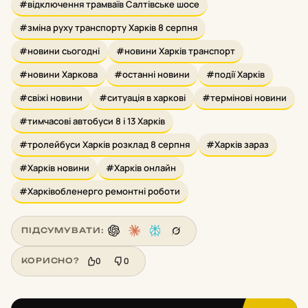
#відключення трамваїв Салтівське шосе
#зміна руху транспорту Харків 8 серпня
#новини сьогодні
#новини Харків транспорт
#новини Харкова
#останні новини
#події Харків
#свіжі новини
#ситуація в харкові
#термінові новини
#тимчасові автобуси 8 і 13 Харків
#тролейбуси Харків розклад 8 серпня
#Харків зараз
#Харків новини
#Харків онлайн
#Харківобленерго ремонтні роботи
ПІДСУМУВАТИ:
0
0
КОРИСНО?