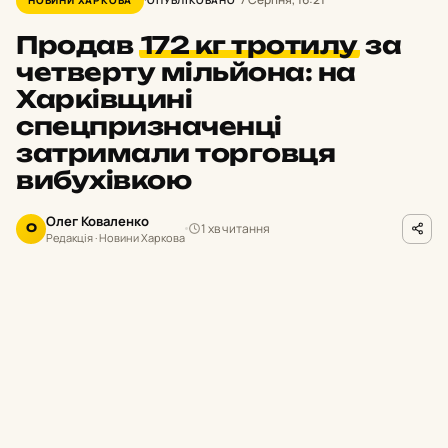
Продав
172 кг тротилу
за
четверту мільйона: на
Харківщині
спецпризначенці
затримали торговця
вибухівкою
Олег Коваленко
1 хв читання
О
Редакція · Новини Харкова
hk.npu.gov.ua
ФОТО
Н
а Харківщині правоохоронці
затримали 28-річного мешканця
Лозівського району, який налагодив
незаконний збут вибухових речовин та