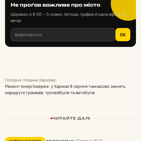
Не проґав важливе про місто
Щоранку о 8:00 — 5 новин, погода, графіки й одна афіша на
вечір.
OK
Головна
›
Новини Харкова
›
Ремонт енергомереж: у Харкові 8 серпня тимчасово змінять
маршрути трамваїв, тролейбусів та автобусів
ЧИТАЙТЕ ДАЛІ
7 Серпня, 16:21
НОВИНИ ХАРКОВА
ОПУБЛІКОВАНО