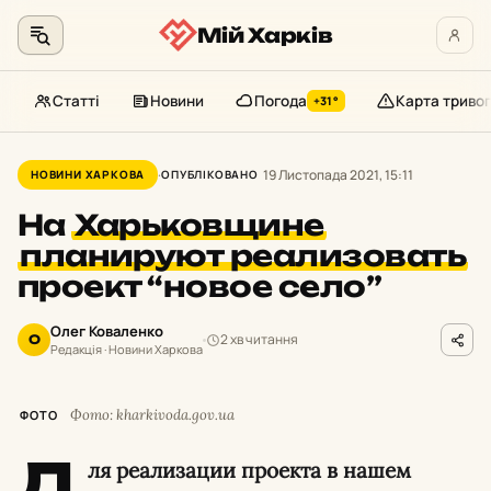
Мій Харків
Статті
Новини
Погода
Карта тривог
+31°
Перейти
до
19 Листопада 2021, 15:11
НОВИНИ ХАРКОВА
ОПУБЛІКОВАНО
контенту
На
Харьковщине
планируют реализовать
проект “новое село”
Олег Коваленко
2 хв читання
О
Редакція · Новини Харкова
Фото: kharkivoda.gov.ua
ФОТО
Д
ля реализации проекта в нашем