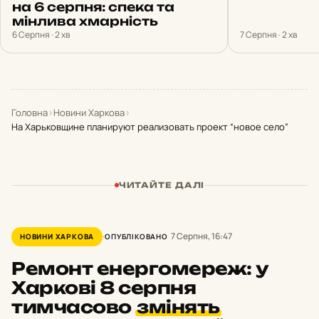
на 6 серпня: спека та
мінлива хмарність
6 Серпня · 2 хв
7 Серпня · 2 хв
Головна
›
Новини Харкова
›
На Харьковщине планируют реализовать проект “новое село”
ЧИТАЙТЕ ДАЛІ
7 Серпня, 16:47
НОВИНИ ХАРКОВА
ОПУБЛІКОВАНО
Ремонт енергомереж: у
Харкові 8 серпня
тимчасово
змінять