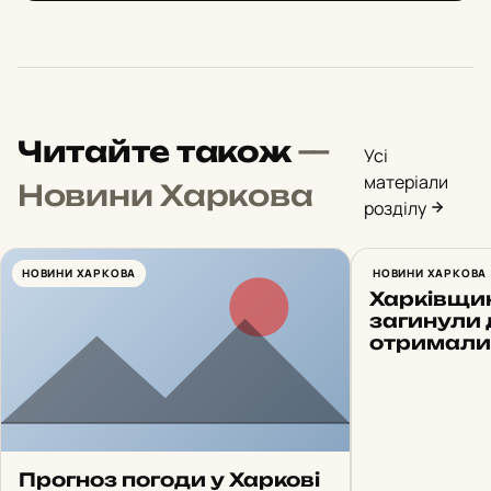
Читайте також
—
Усі
матеріали
Новини Харкова
розділу
НОВИНИ ХАРКОВА
Синєгубов
НОВИНИ ХАРКОВА
Харківщин
загинули 
отримали
Прогноз погоди у Харкові