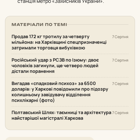
станція метро «Захисників України».
МАТЕРІАЛИ ПО ТЕМІ
Продав 172 кг тротилу за четверту
7 Серпня
мільйона: на Харківщині спецпризначенці
затримали торговця вибухівкою
Російський удар з РСЗВ по Ізюму: двоє
7 Серпня
чоловіків загинули, ще четверо людей
дістали поранення
Вигадав «спадковий психоз» за 6500
7 Серпня
доларів: у Харкові повідомили про підозру
колишньому завідувачу відділення
психлікарні (фото)
Полтавський Шлях: таємниці та архітектура
7 Серпня
найстарішої магістралі Харкова