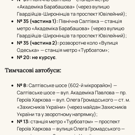
«Академіка Барабашова» (через вулицю
Гвардійців-Широнінців та проспект Ювілейний);
№ 35 (частина 1):
Північна Салтівка — станція
метро «Академіка Барабашова» (через вулицю
Гвардійців-Широнінців та проспект Ювілейний);
№ 35 (частина 2):
розворотне коло «Вулиця
Одеська» — станція метро «Турбоатом»;
№ 20:
не курсує
.
Тимчасові автобуси:
№ 8:
Салтівське шосе (602-й мікрорайон) —
Салтівське шосе — вул.
Академіка Павлова — пр.
Героїв Харкова — вул.
Олега Громадського — ст.
м.
«Захисників України» (через майдан Захисників
України та у зворотному напрямку);
№ 13:
станція метро «Турбоатом» — проспект
Героїв Харкова — вулиця Олега Громадського —