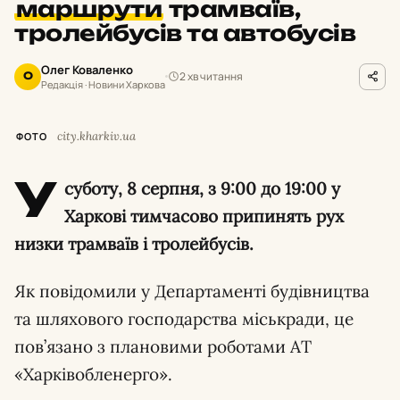
маршрути
трамваїв,
тролейбусів та автобусів
Олег Коваленко
2 хв читання
О
Редакція · Новини Харкова
city.kharkiv.ua
ФОТО
У
суботу,
8 серпня,
з 9:
00 до 19:
00 у
Харкові тимчасово припинять рух
низки трамваїв і тролейбусів.
Як повідомили у Департаменті будівництва
та шляхового господарства міськради,
це
пов’язано з плановими роботами АТ
«Харківобленерго».