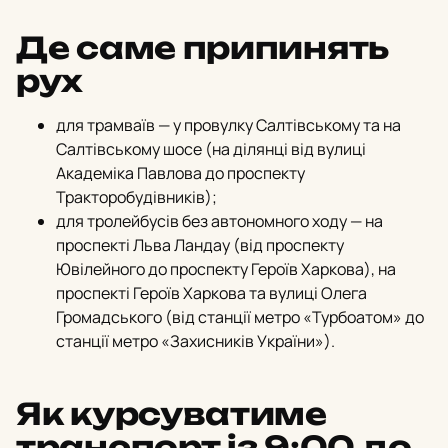
Де саме припинять
рух
для трамваїв — у провулку Салтівському та на
Салтівському шосе (на ділянці від вулиці
Академіка Павлова до проспекту
Тракторобудівників);
для тролейбусів без автономного ходу — на
проспекті Льва Ландау (від проспекту
Ювілейного до проспекту Героїв Харкова),
на
проспекті Героїв Харкова та вулиці Олега
Громадського (від станції метро «Турбоатом» до
станції метро «Захисників України»).
Як курсуватиме
транспорт із 9:00 до