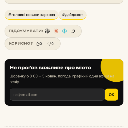
#головні новини харкова
#дайджест
ПІДСУМУВАТИ:
0
0
КОРИСНО?
Не проґав важливе про місто
Щоранку о 8:00 — 5 новин, погода, графіки й одна афіша на
вечір.
OK