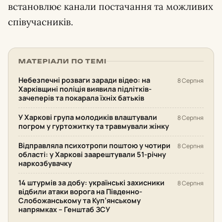
встановлює канали постачання та можливих
співучасників.
МАТЕРІАЛИ ПО ТЕМІ
Небезпечні розваги заради відео: на
8 Серпня
Харківщині поліція виявила підлітків-
зачеперів та покарала їхніх батьків
У Харкові група молодиків влаштували
8 Серпня
погром у гуртожитку та травмували жінку
Відправляла психотропи поштою у чотири
8 Серпня
області: у Харкові заарештували 51-річну
наркозбувачку
14 штурмів за добу: українські захисники
8 Серпня
відбили атаки ворога на Південно-
Слобожанському та Куп’янському
напрямках – Генштаб ЗСУ