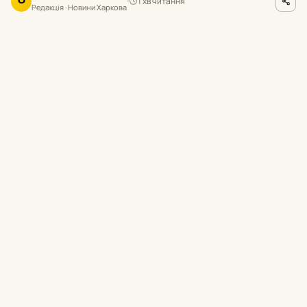
1 хв читання
О
Редакція · Новини Харкова
hk.npu.gov.ua
ФОТО
П
равоохоронці оперативно
відреагували на виявлене в соціальних
мережах відео, встановили учасників
небезпечних розваг та провели з ними
профілактичну роботу.
Про це повідомили в поліції Харківщини.
Реагування поліції
Під час моніторингу соціальних мереж