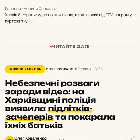
Головна
›
Новини Харкова
›
Харків 8 серпня: удар по цвинтарю, втрата руки від FPV, погром у
гуртожитку
ЧИТАЙТЕ ДАЛІ
8 Серпня, 15:31
НОВИНИ ХАРКОВА
ОПУБЛІКОВАНО
Небезпечні розваги
заради відео: на
Харківщині поліція
виявила
підлітків-
зачеперів
та покарала
їхніх батьків
Олег Коваленко