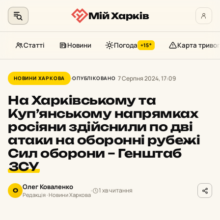
Мій Харків
Статті
Новини
Погода
Карта тривог
+15°
Перейти
до
7 Серпня 2024, 17:09
НОВИНИ ХАРКОВА
ОПУБЛІКОВАНО
контенту
На Харківському та
Куп’янському напрямках
росіяни здійснили по дві
атаки на оборонні рубежі
Сил оборони – Генштаб
ЗСУ
Олег Коваленко
1 хв читання
О
Редакція · Новини Харкова