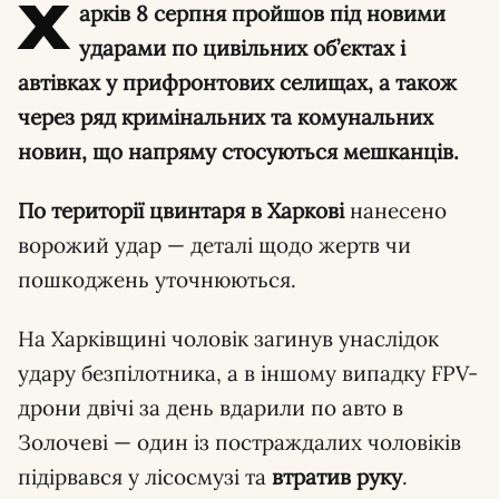
Х
арків 8 серпня пройшов під новими
ударами по цивільних об’єктах і
автівках у прифронтових селищах, а також
через ряд кримінальних та комунальних
новин, що напряму стосуються мешканців.
По території цвинтаря в Харкові
нанесено
ворожий удар — деталі щодо жертв чи
пошкоджень уточнюються.
На Харківщині чоловік загинув унаслідок
удару безпілотника, а в іншому випадку FPV-
дрони двічі за день вдарили по авто в
Золочеві — один із постраждалих чоловіків
підірвався у лісосмузі та
втратив руку
.