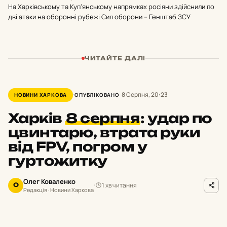
На Харківському та Куп’янському напрямках росіяни здійснили по
дві атаки на оборонні рубежі Сил оборони – Генштаб ЗСУ
ЧИТАЙТЕ ДАЛІ
8 Серпня, 20:23
НОВИНИ ХАРКОВА
ОПУБЛІКОВАНО
Харків
8 серпня
:
удар по
цвинтарю, втрата руки
від FPV, погром у
гуртожитку
Олег Коваленко
1 хв читання
О
Редакція · Новини Харкова