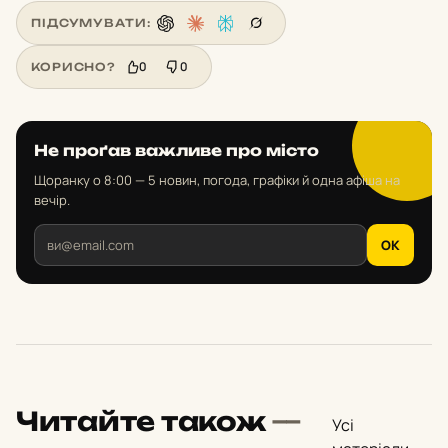
ПІДСУМУВАТИ:
0
0
КОРИСНО?
Не проґав важливе про місто
Щоранку о 8:00 — 5 новин, погода, графіки й одна афіша на
вечір.
OK
Читайте також
—
Усі