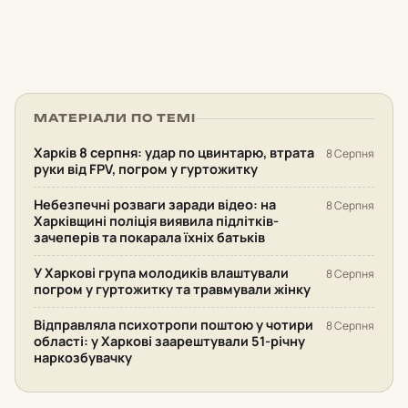
МАТЕРІАЛИ ПО ТЕМІ
Харків 8 серпня: удар по цвинтарю, втрата
8 Серпня
руки від FPV, погром у гуртожитку
Небезпечні розваги заради відео: на
8 Серпня
Харківщині поліція виявила підлітків-
зачеперів та покарала їхніх батьків
У Харкові група молодиків влаштували
8 Серпня
погром у гуртожитку та травмували жінку
Відправляла психотропи поштою у чотири
8 Серпня
області: у Харкові заарештували 51-річну
наркозбувачку