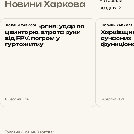
матеріали
Новини Харкова
розділу
Харків 8 серпня: удар по
НОВИНИ ХАРКОВА
Ще три лі
НОВИНИ ХАРКОВА
цвинтарю, втрата руки
Харківщи
від FPV, погром у
сучасних
гуртожитку
функціон
8 Серпня · 1 хв
6 Серпня · 1 хв
Головна
›
Новини Харкова
›