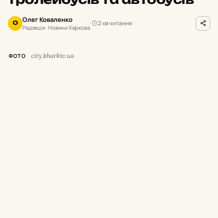
Олег Коваленко
2 хв читання
О
Редакція · Новини Харкова
city.kharkiv.ua
ФОТО
У
суботу,
8 серпня,
з 9:
00 до 19:
00 у
Харкові тимчасово припинять рух
низки трамваїв і тролейбусів.
Як повідомили у Департаменті будівництва
та шляхового господарства міськради,
це
пов’язано з плановими роботами АТ
«Харківобленерго».