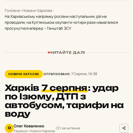
Головна
›
Новини Харкова
›
На Харківському напрямку росіяни наступальних дій не
проводили, на Куп’янськом окупанти чотири рази намагалися
просунутися вперед – Генштаб ЗСУ
ЧИТАЙТЕ ДАЛІ
7 Серпня, 19:38
НОВИНИ ХАРКОВА
ОПУБЛІКОВАНО
Харків
7 серпня
:
удар
по Ізюму, ДТП з
автобусом, тарифи на
воду
Олег Коваленко
1 хв читання
О
Редакція · Новини Харкова