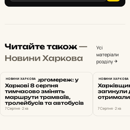
Читайте також
—
Усі
матеріали
Новини Харкова
розділу
Ремонт енергомереж: у
НОВИНИ ХАРКОВА
Синєгубов
НОВИНИ ХАРКОВА
Харкові 8 серпня
Харківщин
тимчасово змінять
загинули 
маршрути трамваїв,
отримали
тролейбусів та автобусів
7 Серпня · 2 хв
7 Серпня · 2 хв