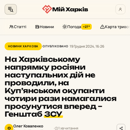
Мій Харків
Статті
Новини
Погода
Карта триво
+27°
Перейти
до
19 Грудня 2024, 16:26
НОВИНИ ХАРКОВА
ОПУБЛІКОВАНО
контенту
На Харківському
напрямку росіяни
наступальних дій не
проводили, на
Куп’янськом окупанти
чотири рази намагалися
просунутися вперед –
Генштаб
ЗСУ
Олег Коваленко
1 хв читання
О