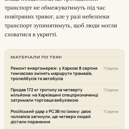
транспорт не обмежуватимуть під час
повітряних тривог, але у разі небезпеки
транспорт зупинятимуть, щоб люди могли
сховатися в укритті.
МАТЕРІАЛИ ПО ТЕМІ
Ремонт енергомереж: у Харкові 8 серпня
7 Серпня
тимчасово змінять маршрути трамваїв,
тролейбусів та автобусів
Продав 172 кг тротилу за четверту
7 Серпня
мільйона: на Харківщині спецпризначенці
затримали торговця вибухівкою
Російський удар з РСЗВ по Ізюму: двоє
7 Серпня
чоловіків загинули, ще четверо людей
дістали поранення