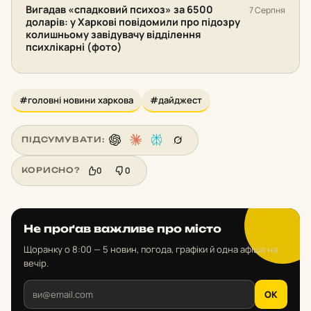
Вигадав «спадковий психоз» за 6500
7 Серпня
доларів: у Харкові повідомили про підозру
колишньому завідувачу відділення
психлікарні (фото)
#головні новини харкова
#дайджест
ПІДСУМУВАТИ:
0
0
КОРИСНО?
Не проґав важливе про місто
Щоранку о 8:00 — 5 новин, погода, графіки й одна афіша на
вечір.
OK