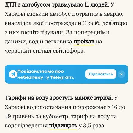
ДТП з автобусом травмувало 11 людей.
У
Харкові міський автобус потрапив в аварію,
внаслідок якої постраждали 11 осіб, дев’ятеро
з них госпіталізували. За попередніми
даними, водій легковика
проїхав
на
червоний сигнал світлофора.
Повідомляємо про
✕
Підписатись
небезпеку - у Telegram.
Тарифи на воду зростуть майже втричі.
У
Харкові водопостачання подорожчає з 16 до
49 гривень за кубометр, тариф на воду та
водовідведення
підвищать
у 3,5 раза.