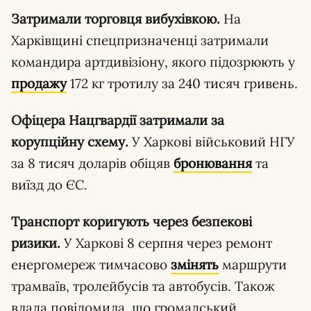
Затримали торговця вибухівкою.
На
Харківщині спецпризначенці затримали
командира артдивізіону, якого підозрюють у
продажу
172 кг тротилу за 240 тисяч гривень.
Офіцера Нацгвардії затримали за
корупційну схему.
У Харкові військовий НГУ
за 8 тисяч доларів обіцяв
бронювання
та
виїзд до ЄС.
Транспорт коригують через безпекові
ризики.
У Харкові 8 серпня через ремонт
енергомереж тимчасово
змінять
маршрути
трамваїв, тролейбусів та автобусів. Також
влада повідомила, що громадський