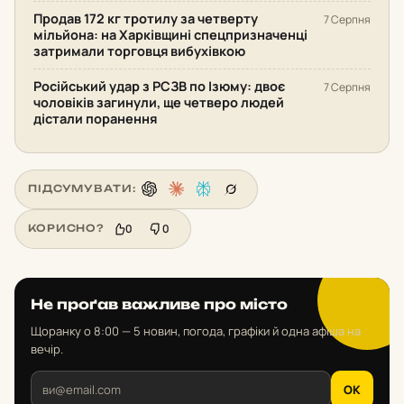
Продав 172 кг тротилу за четверту
7 Серпня
мільйона: на Харківщині спецпризначенці
затримали торговця вибухівкою
Російський удар з РСЗВ по Ізюму: двоє
7 Серпня
чоловіків загинули, ще четверо людей
дістали поранення
ПІДСУМУВАТИ:
0
0
КОРИСНО?
Не проґав важливе про місто
Щоранку о 8:00 — 5 новин, погода, графіки й одна афіша на
вечір.
OK