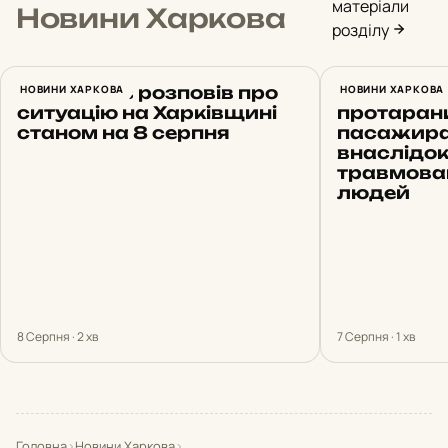
матеріали
Новини Харкова
розділу
Синєгубов розповів про
НОВИНИ ХАРКОВА
Проїхав н
НОВИНИ ХАРКОВА
ситуацію на Харківщині
протарани
станом на 8 серпня
пасажирам
внаслідо
травмован
людей
8 Серпня · 2 хв
7 Серпня · 1 хв
Головна
›
Новини Харкова
›