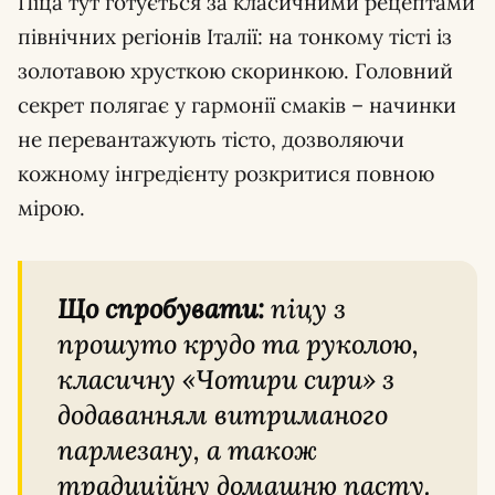
Піца тут готується за класичними рецептами
північних регіонів Італії: на тонкому тісті із
золотавою хрусткою скоринкою. Головний
секрет полягає у гармонії смаків – начинки
не перевантажують тісто, дозволяючи
кожному інгредієнту розкритися повною
мірою.
Що спробувати:
піцу з
прошуто крудо та руколою,
класичну «Чотири сири» з
додаванням витриманого
пармезану, а також
традиційну домашню пасту.