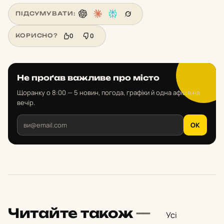
ПІДСУМУВАТИ:
0
0
КОРИСНО?
Не проґав важливе про місто
Щоранку о 8:00 — 5 новин, погода, графіки й одна афіша на
вечір.
OK
Читайте також
—
Усі