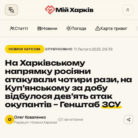
Мій Харків
Статті
Новини
Погода
Карта тривог
Перейти
до
11 Лютого 2025, 09:39
НОВИНИ ХАРКОВА
ОПУБЛІКОВАНО
контенту
На Харківському
напрямку росіяни
атакували чотири рази, на
Куп’янському за добу
відбулося дев’ять атак
окупантів – Генштаб
ЗСУ
Олег Коваленко
1 хв читання
О
Редакція · Новини Харкова