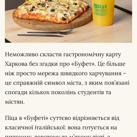
Неможливо скласти гастрономічну карту
Харкова без згадки про «Буфет». Це більше
ніж просто мережа швидкого харчування –
це справжній символ міста, з яким пов’язані
спогади кількох поколінь студентів та
містян.
Піца в «Буфеті» суттєво відрізняється від
класичної італійської: вона готується на
пишному, товстому та м’якому тісті, з