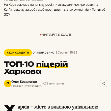
На Харківському напрямку росіяни атакували чотири рази, на
Куп’янському за добу відбулося дев’ять атак окупантів – Генштаб
ЗСУ
ЧИТАЙТЕ ДАЛІ
9 Серпня, 15:59
КУДИ СХОДИТИ
ОПУБЛІКОВАНО
ТОП-10
піцерій
Харкова
Олег Коваленко
5 хв читання
О
Редакція · Куди сходити
Х
арків – місто з власною унікальною