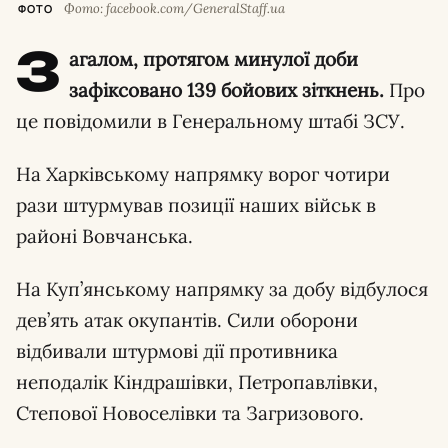
Фото: facebook.com/GeneralStaff.ua
ФОТО
З
агалом, протягом минулої доби
зафіксовано 139 бойових зіткнень.
Про
це повідомили в Генеральному штабі ЗСУ.
На Харківському напрямку ворог чотири
рази штурмував позиції наших військ в
районі Вовчанська.
На Куп’янському напрямку за добу відбулося
дев’ять атак окупантів. Сили оборони
відбивали штурмові дії противника
неподалік Кіндрашівки, Петропавлівки,
Степової Новоселівки та Загризового.