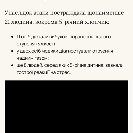
Унаслідок атаки постраждала щонайменше
21 людина, зокрема 5-річний хлопчик:
11 осіб дістали вибухові поранення різного
ступеня тяжкості;
у двох осіб медики діагностували отруєння
чадним газом;
ще 8 людей, серед яких 5-річна дитина, зазнали
гострої реакції на стрес.