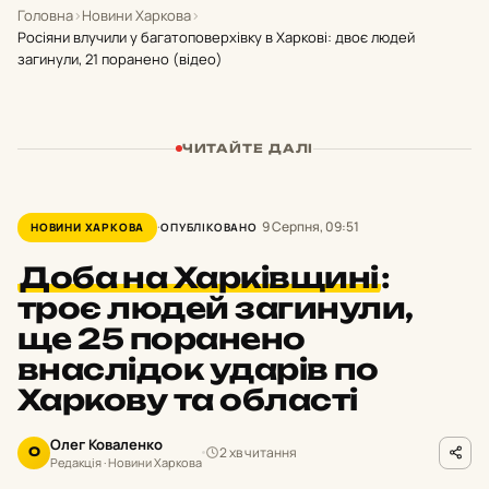
Головна
›
Новини Харкова
›
Росіяни влучили у багатоповерхівку в Харкові: двоє людей
загинули, 21 поранено (відео)
ЧИТАЙТЕ ДАЛІ
9 Серпня, 09:51
НОВИНИ ХАРКОВА
ОПУБЛІКОВАНО
Доба на Харківщині
:
троє людей загинули,
ще 25 поранено
внаслідок ударів по
Харкову та області
Олег Коваленко
2 хв читання
О
Редакція · Новини Харкова