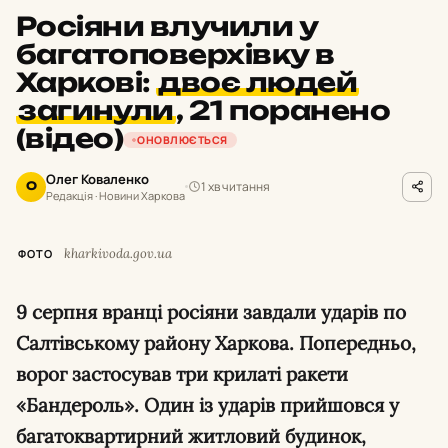
Росіяни влучили у
багатоповерхівку в
Харкові:
двоє людей
загинули
,
21 поранено
(відео)
ОНОВЛЮЄТЬСЯ
Олег Коваленко
1 хв читання
О
Редакція · Новини Харкова
kharkivoda.gov.ua
ФОТО
9 серпня вранці росіяни завдали ударів по
Салтівському району Харкова. Попередньо,
ворог застосував три крилаті ракети
«Бандероль». Один із ударів прийшовся у
багатоквартирний житловий будинок,