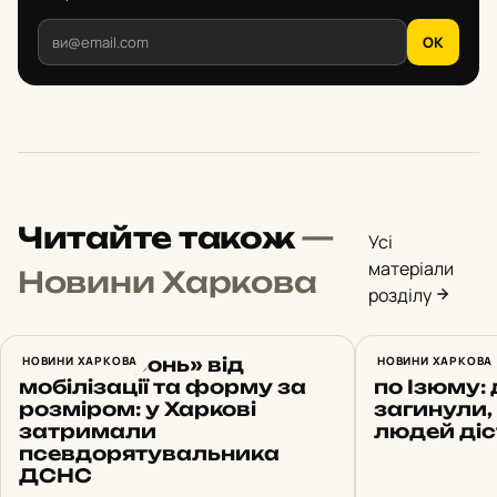
OK
Читайте також
—
Усі
матеріали
Новини Харкова
розділу
Обіцяв «бронь» від
НОВИНИ ХАРКОВА
Російськи
НОВИНИ ХАРКОВА
мобілізації та форму за
по Ізюму: 
розміром: у Харкові
загинули,
затримали
людей ді
псевдорятувальника
ДСНС