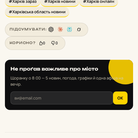
#Харків зараз
#Харків новини
#Харків онлайн
#Харківська область новини
ПІДСУМУВАТИ:
0
0
КОРИСНО?
Не проґав важливе про місто
Щоранку о 8:00 — 5 новин, погода, графіки й одна афіша на
вечір.
OK