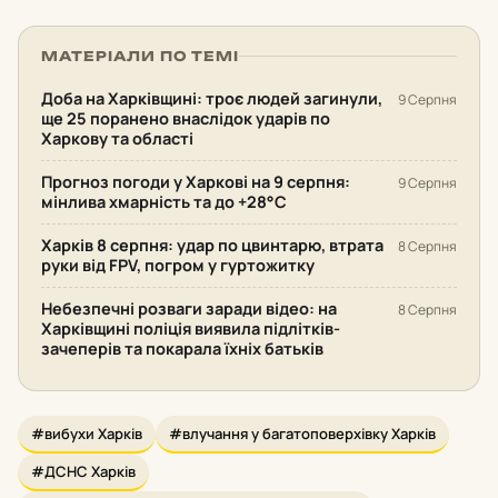
МАТЕРІАЛИ ПО ТЕМІ
Доба на Харківщині: троє людей загинули,
9 Серпня
ще 25 поранено внаслідок ударів по
Харкову та області
Прогноз погоди у Харкові на 9 серпня:
9 Серпня
мінлива хмарність та до +28°С
Харків 8 серпня: удар по цвинтарю, втрата
8 Серпня
руки від FPV, погром у гуртожитку
Небезпечні розваги заради відео: на
8 Серпня
Харківщині поліція виявила підлітків-
зачеперів та покарала їхніх батьків
#вибухи Харків
#влучання у багатоповерхівку Харків
#ДСНС Харків