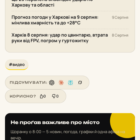
Харкову та області
Прогноз погоди у Харкові на 9 серпня:
9 Серпня
мінлива хмарність та до +28°С
Харків 8 серпня: удар по цвинтарю, втрата
8 Серпня
руки від FPV, погром у гуртожитку
#видео
ПІДСУМУВАТИ:
0
0
КОРИСНО?
Не проґав важливе про місто
Щоранку о 8:00 — 5 новин, погода, графіки й одна афіша на
вечір.