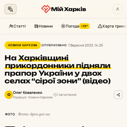
Мій Харків
Статті
Новини
Погода
Карта триво
+19°
Перейти
до
7 Вересня 2023, 14:25
НОВИНИ ХАРКОВА
ОПУБЛІКОВАНО
контенту
На
Харківщині
прикордонники підняли
прапор України у двох
селах “сірої зони” (відео)
Олег Коваленко
1 хв читання
О
Редакція · Новини Харкова
Фото: dpsu.gov.ua
ФОТО