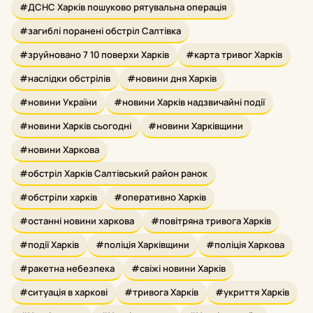
#ДСНС Харків пошуково рятувальна операція
#загиблі поранені обстріл Салтівка
#зруйновано 7 10 поверхи Харків
#карта тривог Харків
#наслідки обстрілів
#новини дня Харків
#новини України
#новини Харків надзвичайні події
#новини Харків сьогодні
#новини Харківщини
#новини Харкова
#обстріл Харків Салтівський район ранок
#обстріли харків
#оперативно Харків
#останні новини харкова
#повітряна тривога Харків
#події Харків
#поліція Харківщини
#поліція Харкова
#ракетна небезпека
#свіжі новини Харків
#ситуація в харкові
#тривога Харків
#укриття Харків