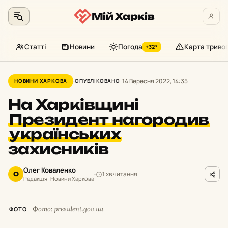
Мій Харків
Статті
Новини
Погода
Карта триво
+32°
Перейти
до
14 Вересня 2022, 14:35
НОВИНИ ХАРКОВА
ОПУБЛІКОВАНО
контенту
На Харківщині
Президент нагородив
українських
захисників
Олег Коваленко
1 хв читання
О
Редакція · Новини Харкова
Фото: president.gov.ua
ФОТО