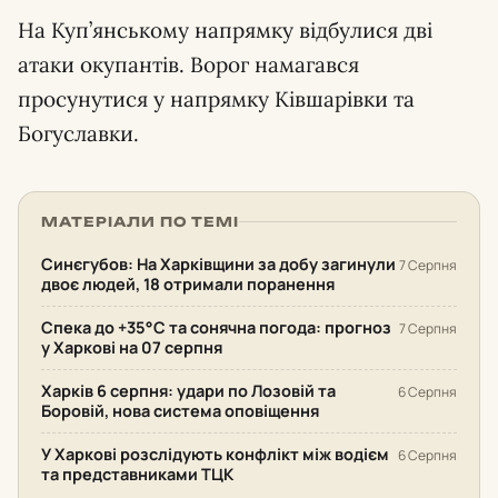
На Куп’янському напрямку відбулися дві
атаки окупантів. Ворог намагався
просунутися у напрямку Ківшарівки та
Богуславки.
МАТЕРІАЛИ ПО ТЕМІ
Синєгубов: На Харківщини за добу загинули
7 Серпня
двоє людей, 18 отримали поранення
Спека до +35°С та сонячна погода: прогноз
7 Серпня
у Харкові на 07 серпня
Харків 6 серпня: удари по Лозовій та
6 Серпня
Боровій, нова система оповіщення
У Харкові розслідують конфлікт між водієм
6 Серпня
та представниками ТЦК