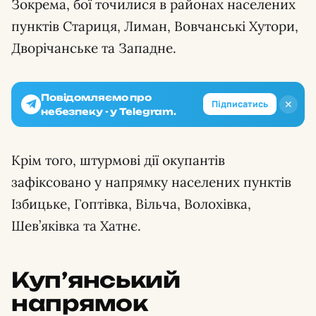
Зокрема, бої точилися в районах населених
пунктів Стариця, Лиман, Вовчанські Хутори,
Дворічанське та Западне.
Повідомляємо про
✕
Підписатись
небезпеку - у Telegram.
Крім того, штурмові дії окупантів
зафіксовано у напрямку населених пунктів
Ізбицьке, Гоптівка, Вільча, Волохівка,
Шев’яківка та Хатнє.
Куп’янський
напрямок