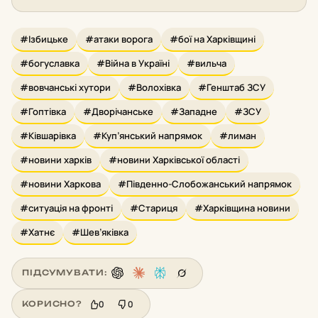
#Ізбицьке
#атаки ворога
#бої на Харківщині
#богуславка
#Війна в Україні
#вильча
#вовчанські хутори
#Волохівка
#Генштаб ЗСУ
#Гоптівка
#Дворічанське
#Западне
#ЗСУ
#Ківшарівка
#Куп’янський напрямок
#лиман
#новини харків
#новини Харківської області
#новини Харкова
#Південно-Слобожанський напрямок
#ситуація на фронті
#Стариця
#Харківщина новини
#Хатнє
#Шев’яківка
ПІДСУМУВАТИ:
0
0
КОРИСНО?