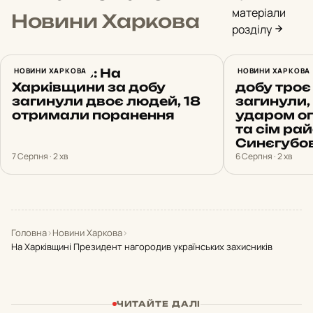
матеріали
Новини Харкова
розділу
Синєгубов: На
НОВИНИ ХАРКОВА
Обстріли 
НОВИНИ ХАРКОВА
Харківщини за добу
добу троє
загинули двоє людей, 18
загинули, 
отримали поранення
ударом о
та сім рай
Синєгубо
7 Серпня · 2 хв
6 Серпня · 2 хв
Головна
›
Новини Харкова
›
На Харківщині Президент нагородив українських захисників
ЧИТАЙТЕ ДАЛІ