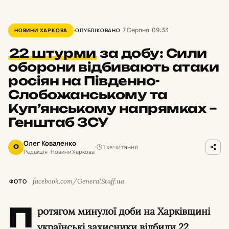
7 Серпня, 09:33
НОВИНИ ХАРКОВА
ОПУБЛІКОВАНО
22 штурми
за добу: Сили
оборони відбивають атаки
росіян на Південно-
Слобожанському та
Куп’янському напрямках –
Генштаб ЗСУ
Олег Коваленко
1 хв читання
О
Редакція · Новини Харкова
facebook.com/GeneralStaff.ua
ФОТО
П
ротягом минулої доби на Харківщині
українські захисники відбили 22