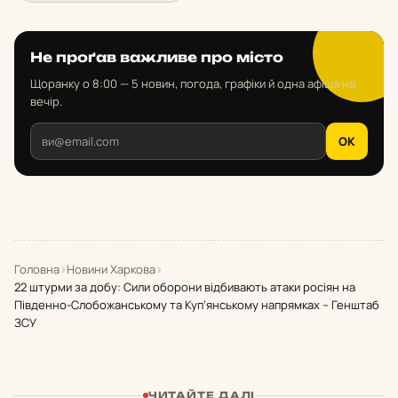
Не проґав важливе про місто
Щоранку о 8:00 — 5 новин, погода, графіки й одна афіша на
вечір.
OK
Головна
›
Новини Харкова
›
22 штурми за добу: Сили оборони відбивають атаки росіян на
Південно-Слобожанському та Куп’янському напрямках – Генштаб
ЗСУ
ЧИТАЙТЕ ДАЛІ