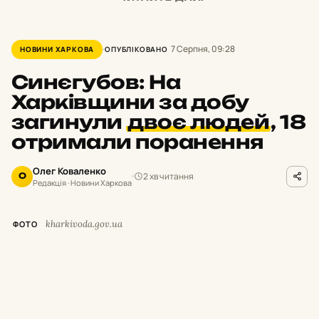
7 Серпня, 09:28
НОВИНИ ХАРКОВА
ОПУБЛІКОВАНО
Синєгубов: На
Харківщини за добу
загинули
двоє людей
,
18
отримали поранення
Олег Коваленко
2 хв читання
О
Редакція · Новини Харкова
kharkivoda.gov.ua
ФОТО
М
инулої доби російські окупанти
завдавали ударів по населених
пунктах Богодухівського, Харківського,