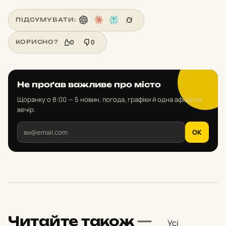
ПІДСУМУВАТИ:
0
0
КОРИСНО?
Не проґав важливе про місто
Щоранку о 8:00 — 5 новин, погода, графіки й одна афіша на
вечір.
OK
Читайте також
—
Усі