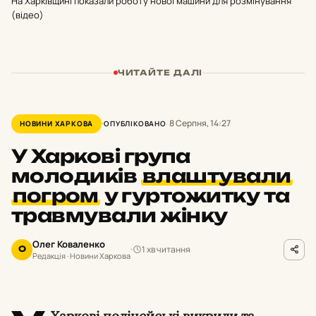
На Харківщині показали роботу нової машини для розмінування
(відео)
ЧИТАЙТЕ ДАЛІ
8 Серпня, 14:27
НОВИНИ ХАРКОВА
ОПУБЛІКОВАНО
У Харкові група
молодиків
влаштували
погром
у гуртожитку та
травмували жінку
Олег Коваленко
1 хв читання
О
Редакція · Новини Харкова
Харкові поліцейські викрили та