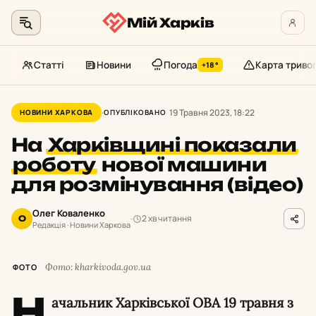
Мій Харків
Статті
Новини
Погода
Карта триво
+18°
Перейти
до
19 Травня 2023, 18:22
НОВИНИ ХАРКОВА
ОПУБЛІКОВАНО
контенту
На
Харківщині показали
роботу
нової машини
для розмінування (відео)
Олег Коваленко
2 хв читання
О
Редакція · Новини Харкова
Фото: kharkivoda.gov.ua
ФОТО
Н
ачальник Харківської ОВА 19 травня з