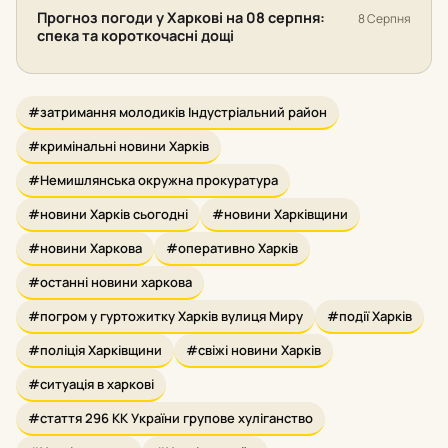
Прогноз погоди у Харкові на 08 серпня:
8 Серпня
спека та короткочасні дощі
#затримання молодиків Індустріальний район
#кримінальні новини Харків
#Немишлянська окружна прокуратура
#новини Харків сьогодні
#новини Харківщини
#новини Харкова
#оперативно Харків
#останні новини харкова
#погром у гуртожитку Харків вулиця Миру
#події Харків
#поліція Харківщини
#свіжі новини Харків
#ситуація в харкові
#стаття 296 КК України групове хуліганство