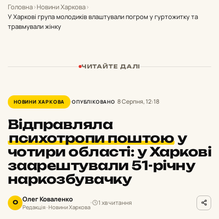
Головна
›
Новини Харкова
›
У Харкові група молодиків влаштували погром у гуртожитку та
травмували жінку
ЧИТАЙТЕ ДАЛІ
8 Серпня, 12:18
НОВИНИ ХАРКОВА
ОПУБЛІКОВАНО
Відправляла
психотропи поштою
у
чотири області: у Харкові
заарештували 51-річну
наркозбувачку
Олег Коваленко
1 хв читання
О
Редакція · Новини Харкова