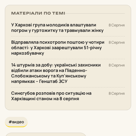
МАТЕРІАЛИ ПО ТЕМІ
У Харкові група молодиків влаштували
8 Серпня
погром у гуртожитку та травмували жінку
Відправляла психотропи поштою у чотири
8 Серпня
області: у Харкові заарештували 51-річну
наркозбувачку
14 штурмів за добу: українські захисники
8 Серпня
відбили атаки ворога на Південно-
Слобожанському та Куп’янському
напрямках – Генштаб ЗСУ
Синєгубов розповів про ситуацію на
8 Серпня
Харківщині станом на 8 серпня
#видео