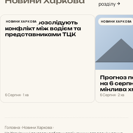
Новини Харкова
розділу
У Харкові розслідують
НОВИНИ ХАРКОВА
НОВИНИ ХАРКОВА
конфлікт між водієм та
представниками ТЦК
Прогноз п
на 6 серпн
мінлива х
6 Серпня · 1 хв
6 Серпня · 2 хв
Головна
›
Новини Харкова
›