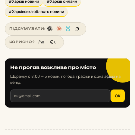
#Харків новини
#Харків онлайн
#Харківська область новини
ПІДСУМУВАТИ:
0
0
КОРИСНО?
Не проґав важливе про місто
Щоранку о 8:00 — 5 новин, погода, графіки й одна афіша на
вечір.
OK