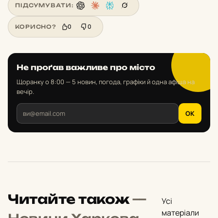
ПІДСУМУВАТИ:
0
0
КОРИСНО?
Не проґав важливе про місто
Щоранку о 8:00 — 5 новин, погода, графіки й одна афіша на
вечір.
OK
Читайте також
—
Усі
матеріали