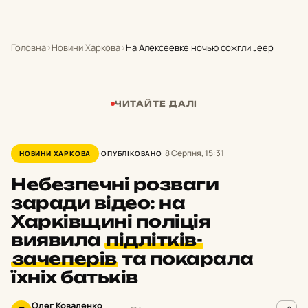
Головна
›
Новини Харкова
›
На Алексеевке ночью сожгли Jeep
ЧИТАЙТЕ ДАЛІ
8 Серпня, 15:31
НОВИНИ ХАРКОВА
ОПУБЛІКОВАНО
Небезпечні розваги
заради відео: на
Харківщині поліція
виявила
підлітків-
зачеперів
та покарала
їхніх батьків
Олег Коваленко