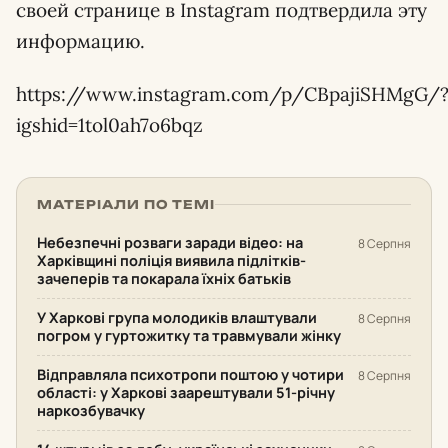
своей странице в Instagram подтвердила эту
информацию.
https://www.instagram.com/p/CBpajiSHMgG/
igshid=1tol0ah7o6bqz
МАТЕРІАЛИ ПО ТЕМІ
Небезпечні розваги заради відео: на
8 Серпня
Харківщині поліція виявила підлітків-
зачеперів та покарала їхніх батьків
У Харкові група молодиків влаштували
8 Серпня
погром у гуртожитку та травмували жінку
Відправляла психотропи поштою у чотири
8 Серпня
області: у Харкові заарештували 51-річну
наркозбувачку