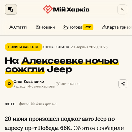
Мій Харків
Статті
Новини
Погода
Карта триво
+20°
Перейти
до
20 Червня 2020, 11:25
НОВИНИ ХАРКОВА
ОПУБЛІКОВАНО
контенту
На
Алексеевке ночью
сожгли
Jeep
Олег Коваленко
1 хв читання
О
Редакція · Новини Харкова
Фото: kh.dsns.gov.ua
ФОТО
20 июня произошёл поджог авто Jeep по
адресу пр-т Победы 66К.
Об этом сообщили