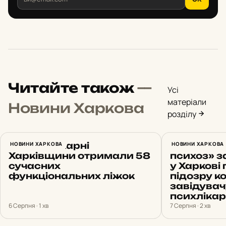
Читайте також
—
Усі
матеріали
Новини Харкова
розділу
Ще три лікарні
НОВИНИ ХАРКОВА
Вигадав 
НОВИНИ ХАРКОВА
Харківщини отримали 58
психоз» з
сучасних
у Харкові
функціональних ліжок
підозру 
завідувач
психлікар
6 Серпня · 1 хв
7 Серпня · 2 хв