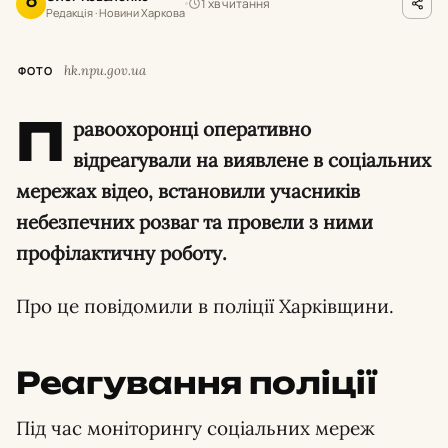
1 хв читання
О
Редакція · Новини Харкова
hk.npu.gov.ua
ФОТО
П
равоохоронці оперативно
відреагували на виявлене в соціальних
мережах відео, встановили учасників
небезпечних розваг та провели з ними
профілактичну роботу.
Про це повідомили в поліції Харківщини.
Реагування поліції
Під час моніторингу соціальних мереж