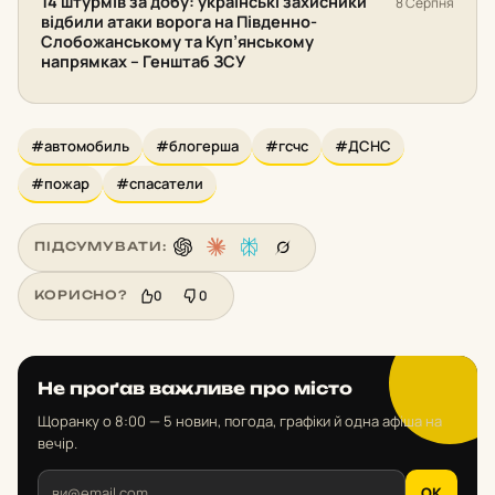
14 штурмів за добу: українські захисники
8 Серпня
відбили атаки ворога на Південно-
Слобожанському та Куп’янському
напрямках – Генштаб ЗСУ
#автомобиль
#блогерша
#гсчс
#ДСНС
#пожар
#спасатели
ПІДСУМУВАТИ:
0
0
КОРИСНО?
Не проґав важливе про місто
Щоранку о 8:00 — 5 новин, погода, графіки й одна афіша на
вечір.
OK