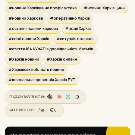
#новини Харківщина профілактика
#новини Харківщини
#новини Харкова
#оперативно Харків
#останні новини харкова
#події Харків
#свіжі новини Харків
#ситуація в харкові
#стаття 184 КУпАП відповідальність батьків
#Харків новини
#Харків онлайн
#Харківська область новини
#ювенальна превенція Харків РУП
ПІДСУМУВАТИ:
0
0
КОРИСНО?