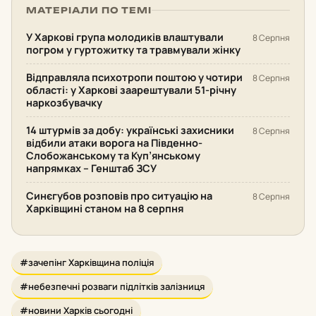
МАТЕРІАЛИ ПО ТЕМІ
У Харкові група молодиків влаштували
8 Серпня
погром у гуртожитку та травмували жінку
Відправляла психотропи поштою у чотири
8 Серпня
області: у Харкові заарештували 51-річну
наркозбувачку
14 штурмів за добу: українські захисники
8 Серпня
відбили атаки ворога на Південно-
Слобожанському та Куп’янському
напрямках – Генштаб ЗСУ
Синєгубов розповів про ситуацію на
8 Серпня
Харківщині станом на 8 серпня
#зачепінг Харківщина поліція
#небезпечні розваги підлітків залізниця
#новини Харків сьогодні