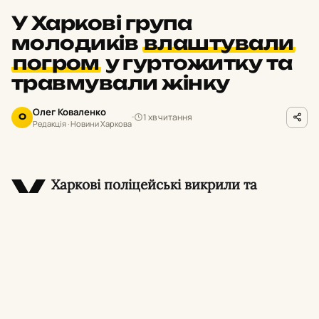
У Харкові група
молодиків
влаштували
погром
у гуртожитку та
травмували жінку
Олег Коваленко
1 хв читання
О
Редакція · Новини Харкова
У
Харкові поліцейські викрили та
затримали сімох молодиків, які у стані
алкогольного сп’яніння влаштували погром у
гуртожитку в Індустріальному районі міста.
Унаслідок хуліганських дій травмувалася 40-
річна місцева жителька.