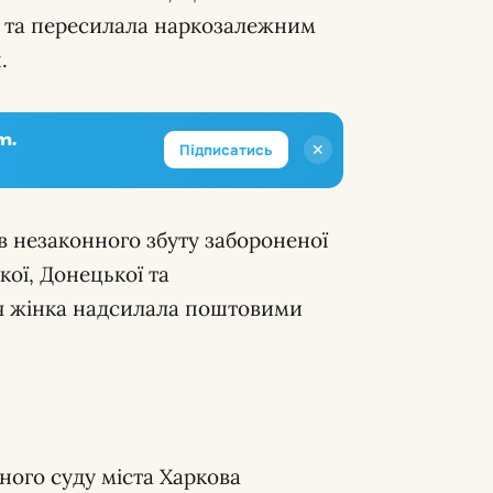
а та пересилала наркозалежним
.
m.
✕
Підписатись
в незаконного збуту забороненої
кої, Донецької та
ня жінка надсилала поштовими
нного суду міста Харкова