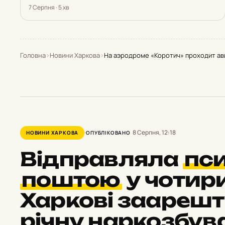
7 Серпня · 5 хв
Головна
›
Новини Харкова
›
На аэродроме «Коротич» проходит а
8 Серпня, 12:18
НОВИНИ ХАРКОВА
ОПУБЛІКОВАНО
Відправляла
пс
поштою
у чотири
Харкові заарешт
річну наркозбув