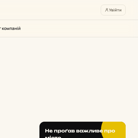
Увійти
г компаній
Не проґав важливе про
місто