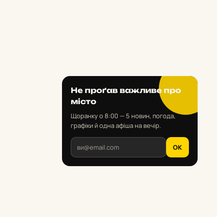
Не проґав важливе про
місто
Щоранку о 8:00 — 5 новин, погода,
графіки й одна афіша на вечір.
OK