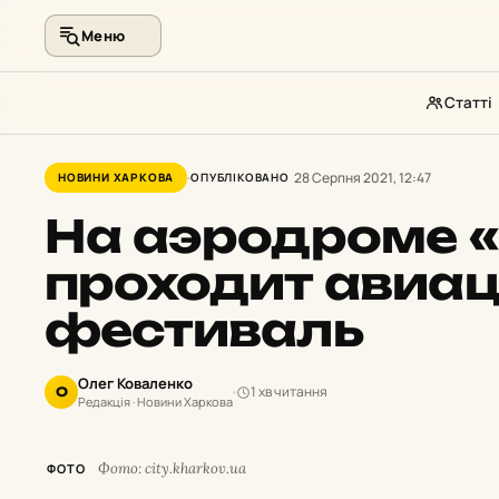
Меню
Статті
Перейти
до
28 Серпня 2021, 12:47
НОВИНИ ХАРКОВА
ОПУБЛІКОВАНО
контенту
На аэродроме
«
проходит авиа
фестиваль
Олег Коваленко
1 хв читання
О
Редакція · Новини Харкова
Фото: city.kharkov.ua
ФОТО