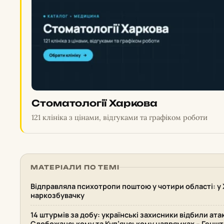
Стоматології Харкова
121 клініка з цінами, відгуками та графіком роботи
МАТЕРІАЛИ ПО ТЕМІ
Відправляла психотропи поштою у чотири області: у 
наркозбувачку
14 штурмів за добу: українські захисники відбили ата
Слобожанському та Куп’янському напрямках – Геншт