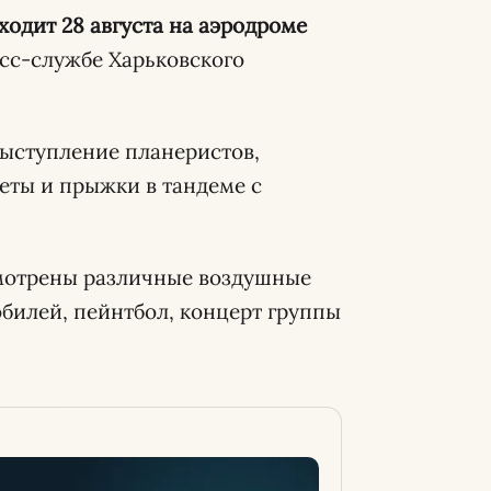
оходит 28 августа на аэродроме
сс-службе Харьковского
выступление планеристов,
еты и прыжки в тандеме с
смотрены различные воздушные
обилей, пейнтбол, концерт группы