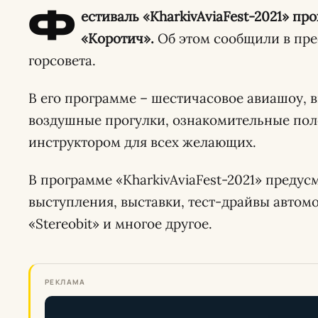
Ф
естиваль «KharkivAviaFest-2021» пр
«Коротич».
Об этом сообщили в пре
горсовета.
В его программе – шестичасовое авиашоу, 
воздушные прогулки, ознакомительные пол
инструктором для всех желающих.
В программе «KharkivAviaFest-2021» преду
выступления, выставки, тест-драйвы автом
«Stereobit» и многое другое.
РЕКЛАМА