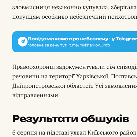
зловмисниця незаконно купувала, зберігал
покупцям особливо небезпечний психотроп
Повідомляємо про небезпеку - у Telegra
головне за день тут · t.me/mykharkov_info
Правоохоронці задокументували сім епізоді
речовини на території Харківської, Полтавсь
Дніпропетровської областей. Усі замовлен
відправленнями.
Результати обшуків
6 серпня на підставі ухвал Київського райо