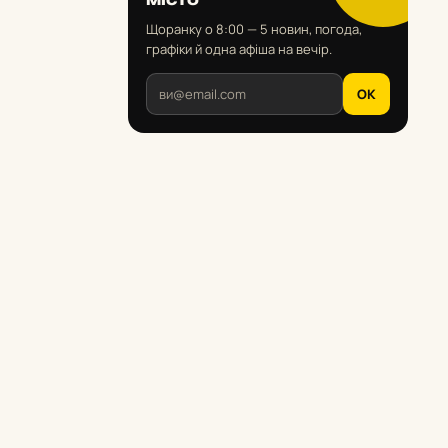
Щоранку о 8:00 — 5 новин, погода,
графіки й одна афіша на вечір.
OK