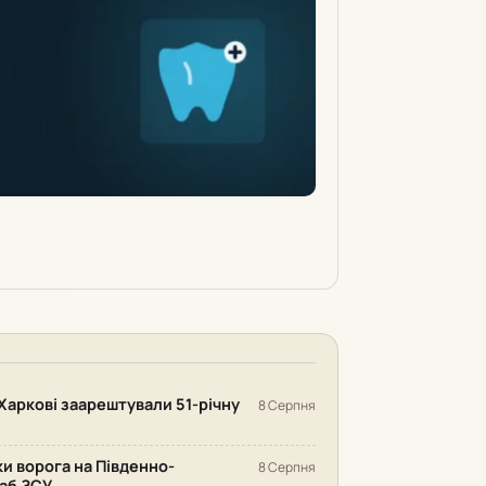
Харкові заарештували 51-річну
8 Серпня
ки ворога на Південно-
8 Серпня
аб ЗСУ