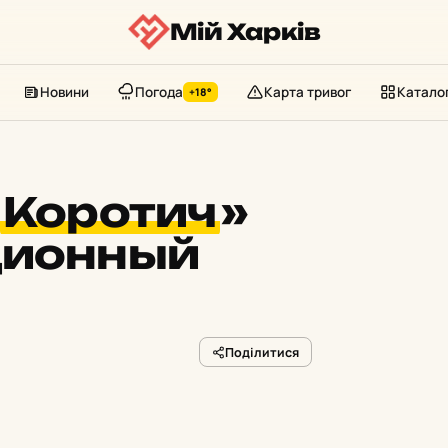
Мій Харків
Новини
Погода
Карта тривог
Катало
+18°
Коротич
»
ционный
Поділитися