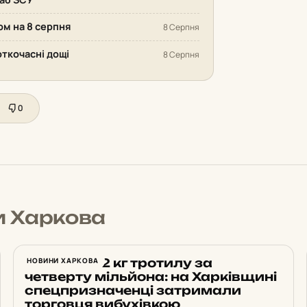
ом на 8 серпня
8 Серпня
откочасні дощі
8 Серпня
0
и Харкова
Продав 172 кг тротилу за
НОВИНИ ХАРКОВА
четверту мільйона: на Харківщині
спецпризначенці затримали
торговця вибухівкою