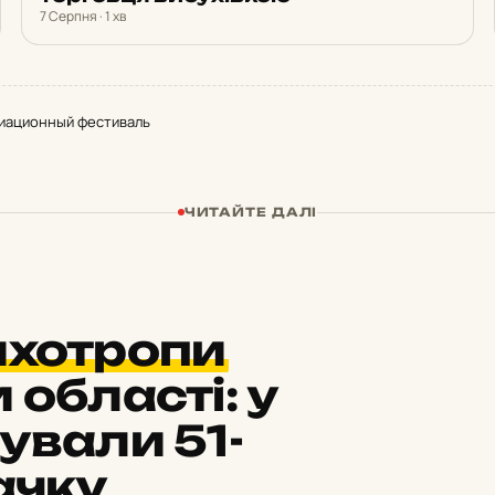
7 Серпня · 1 хв
виационный фестиваль
ЧИТАЙТЕ ДАЛІ
ихотропи
 області: у
ували 51-
ачку