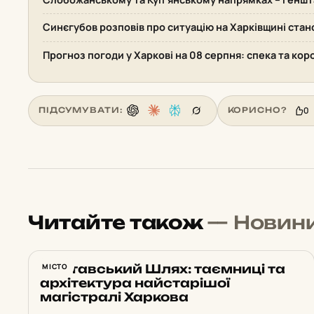
Синєгубов розповів про ситуацію на Харківщині стан
Прогноз погоди у Харкові на 08 серпня: спека та кор
0
ПІДСУМУВАТИ:
КОРИСНО?
Читайте також
— Новин
Полтавський Шлях: таємниці та
МІСТО
архітектура найстарішої
магістралі Харкова