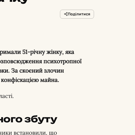
Поділитися
римали 51-річну жінку, яка
розповсюдження психотропної
вки. За скоєний злочин
з конфіскацією майна.
асті.
ого збуту
ники встановили, що