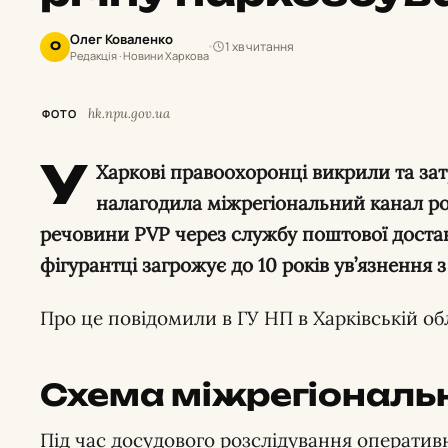
Олег Коваленко
1 хв читання
О
Редакція · Новини Харкова
hk.npu.gov.ua
ФОТО
У
Харкові правоохоронці викрили та зат
налагодила міжрегіональний канал 
речовини PVP через службу поштової доста
фігурантці загрожує до 10 років ув’язнення 
Про це повідомили в ГУ НП в Харківській обл
Схема міжрегіональн
Під час досудового розслідування оператив