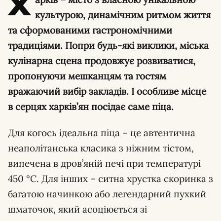
Х
культурою, динамічним ритмом життя
та сформованими гастрономічними
традиціями. Попри будь-які виклики, міська
кулінарна сцена продовжує розвиватися,
пропонуючи мешканцям та гостям
вражаючий вибір закладів. І особливе місце
в серцях харків’ян посідає саме піца.
Для когось ідеальна піца – це автентична
неаполітанська класика з ніжним тістом,
випечена в дров’яній печі при температурі
450 °C. Для інших – ситна хрустка скоринка з
багатою начинкою або легендарний пухкий
шматочок, який асоціюється зі