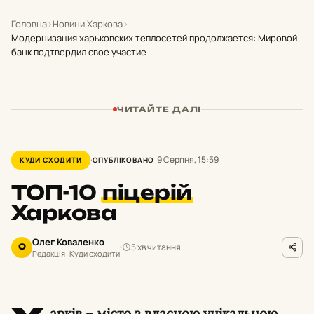
Головна
›
Новини Харкова
›
Модернизация харьковских теплосетей продолжается: Мировой
банк подтвердил свое участие
ЧИТАЙТЕ ДАЛІ
9 Серпня, 15:59
КУДИ СХОДИТИ
ОПУБЛІКОВАНО
ТОП-10
піцерій
Харкова
Олег Коваленко
5 хв читання
О
Редакція · Куди сходити
арків – місто з власною унікальною