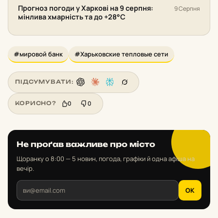
Прогноз погоди у Харкові на 9 серпня:
9 Серпня
мінлива хмарність та до +28°С
#мировой банк
#Харьковские тепловые сети
ПІДСУМУВАТИ:
0
0
КОРИСНО?
Не проґав важливе про місто
Щоранку о 8:00 — 5 новин, погода, графіки й одна афіша на
вечір.
OK