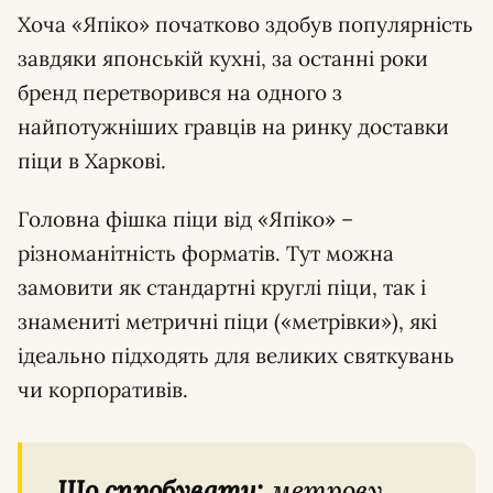
Хоча «Япіко» початково здобув популярність
завдяки японській кухні, за останні роки
бренд перетворився на одного з
найпотужніших гравців на ринку доставки
піци в Харкові.
Головна фішка піци від «Япіко» –
різноманітність форматів. Тут можна
замовити як стандартні круглі піци, так і
знамениті метричні піци («метрівки»), які
ідеально підходять для великих святкувань
чи корпоративів.
Що спробувати:
метрову