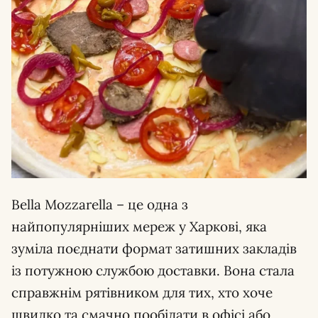
Bella Mozzarella – це одна з
найпопулярніших мереж у Харкові, яка
зуміла поєднати формат затишних закладів
із потужною службою доставки. Вона стала
справжнім рятівником для тих, хто хоче
швидко та смачно пообідати в офісі або