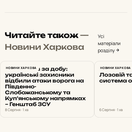
Читайте також
—
Усі
матеріали
Новини Харкова
розділу
14 штурмів за добу:
НОВИНИ ХАРКОВА
Харків 6 
НОВИНИ ХАРКОВА
українські захисники
Лозовій т
відбили атаки ворога на
система 
Південно-
Слобожанському та
Куп’янському напрямках
– Генштаб ЗСУ
8 Серпня · 1 хв
6 Серпня · 1 хв