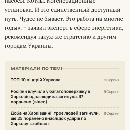
насосы. Котлы. Когенерационные
установки. И это единственный доступный
путь. Чудес не бывает. Это работа на многие
годы», – заявил эксперт в сфере энергетики,
рекомендуя такую же стратегию и другим
городам Украины.
МАТЕРІАЛИ ПО ТЕМІ
ТОП-10 піцерій Харкова
9 Серпня
Росіяни влучили у багатоповерхівку в
9 Серпня
Харкові: одна людина загинула, 37
поранено (відео)
Доба на Харківщині: троє людей загинули,
9 Серпня
ще 25 поранено внаслідок ударів по
Харкову та області