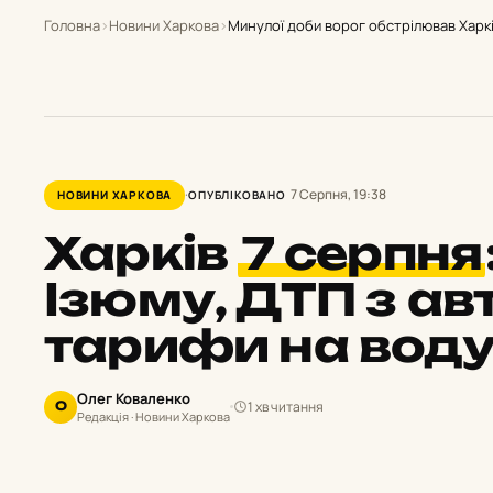
Головна
›
Новини Харкова
›
Минулої доби ворог обстрілював Харків
7 Серпня, 19:38
НОВИНИ ХАРКОВА
ОПУБЛІКОВАНО
Харків
7 серпня
Ізюму, ДТП з ав
тарифи на вод
Олег Коваленко
1 хв читання
О
Редакція · Новини Харкова