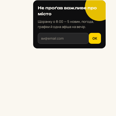
Не проґав важливе про
місто
Щоранку о 8:00 — 5 новин, погода,
графіки й одна афіша на вечір.
OK