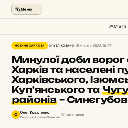
Меню
Статті
Перейти
до
15 Жовтня 2022, 10:27
НОВИНИ ХАРКОВА
ОПУБЛІКОВАНО
контенту
Минулої доби ворог
Харків та населені п
Харківського, Ізюмс
Куп’янського та
Чугу
районів
– Синєгубов
Олег Коваленко
1 хв читання
О
Редакція · Новини Харкова