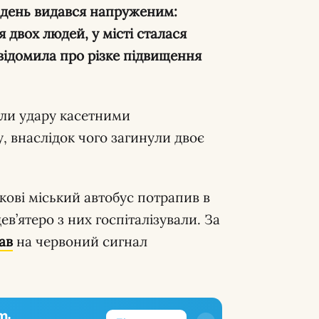
ті день видався напруженим:
 двох людей, у місті сталася
відомила про різке підвищення
ли удару касетними
 внаслідок чого загинули двоє
кові міський автобус потрапив в
дев’ятеро з них госпіталізували. За
ав
на червоний сигнал
m.