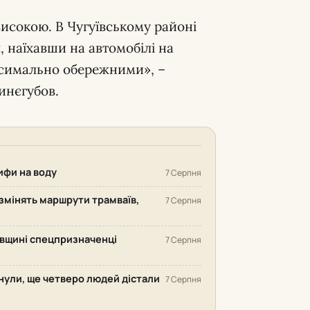
исокою. В Чугуївському районі
 наїхавши на автомобілі на
аксимально обережними», –
инєгубов.
рифи на воду
7 Серпня
змінять маршрути трамваїв,
7 Серпня
ківщині спецпризначенці
7 Серпня
инули, ще четверо людей дістали
7 Серпня