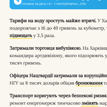
головне за день тут · t.me/mykharkov_info
Тарифи на воду зростуть майже втричі.
У Ха
подорожчає з 16 до 49 гривень за кубометр,
підвищать
у 3,5 раза.
Затримали торговця вибухівкою.
На Харківщ
командира артдивізіону, якого підозрюють 
тисяч гривень.
Офіцера Нацгвардії затримали за корупційн
НГУ за 8 тисяч доларів обіцяв
бронювання
та
Транспорт коригують через безпекові ризик
ремонт енергомереж тимчасово
змінять
мар