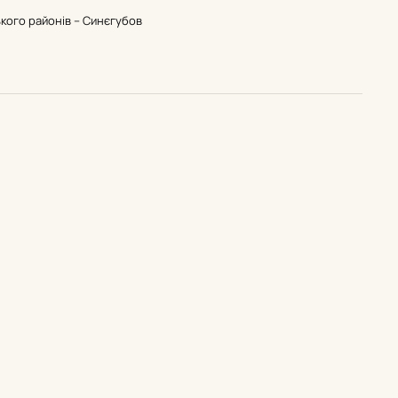
ького районів – Синєгубов