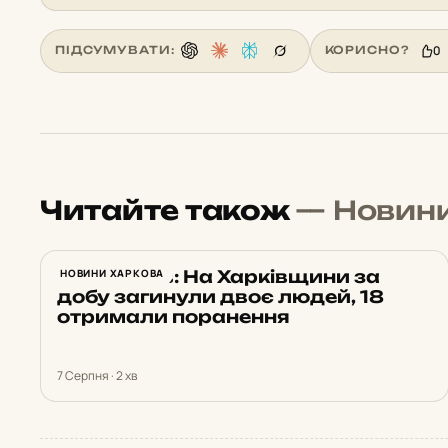
0
ПІДСУМУВАТИ:
КОРИСНО?
Читайте також
— Новин
Синєгубов: На Харківщини за
НОВИНИ ХАРКОВА
добу загинули двоє людей, 18
отримали поранення
7 Серпня · 2 хв