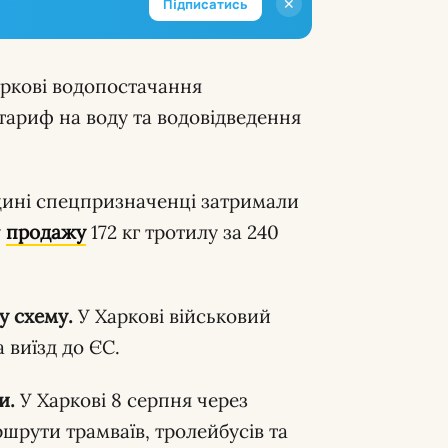
✕
Підписатись
ркові водопостачання
 тариф на воду та водовідведення
ині спецпризначенці затримали
у
продажу
172 кг тротилу за 240
у схему.
У Харкові військовий
 виїзд до ЄС.
и.
У Харкові 8 серпня через
шрути трамваїв, тролейбусів та