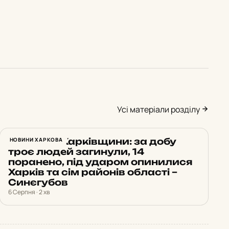
Усі матеріали розділу
Обстріли Харківщини: за добу
НОВИНИ ХАРКОВА
троє людей загинули, 14
поранено, під ударом опинилися
Харків та сім районів області –
Синєгубов
6 Серпня · 2 хв