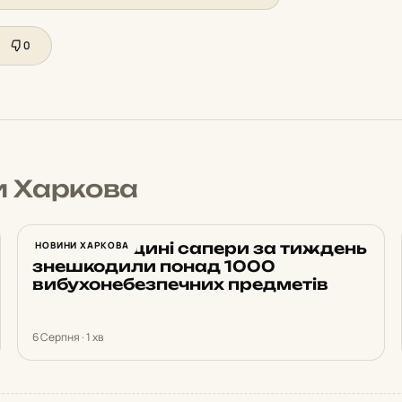
0
и Харкова
На Харківщині сапери за тиждень
НОВИНИ ХАРКОВА
знешкодили понад 1000
вибухонебезпечних предметів
6 Серпня · 1 хв