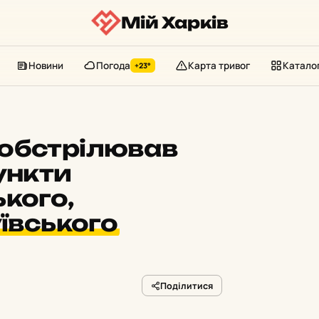
Мій Харків
Новини
Погода
Карта тривог
Катало
+23°
 обстрілював
ункти
ького,
ївського
Поділитися