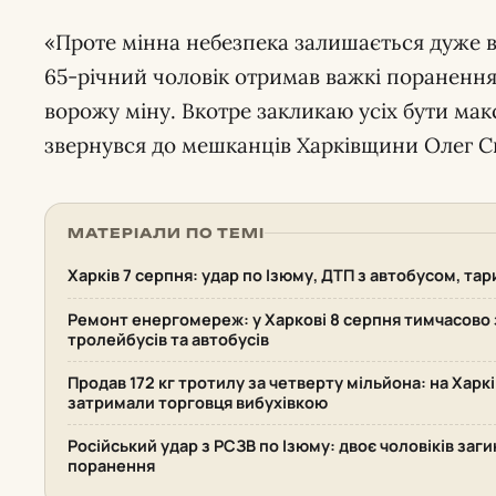
«Проте мінна небезпека залишається дуже в
65-річний чоловік отримав важкі поранення,
ворожу міну. Вкотре закликаю усіх бути м
звернувся до мешканців Харківщини Олег С
МАТЕРІАЛИ ПО ТЕМІ
Харків 7 серпня: удар по Ізюму, ДТП з автобусом, та
Ремонт енергомереж: у Харкові 8 серпня тимчасово 
тролейбусів та автобусів
Продав 172 кг тротилу за четверту мільйона: на Хар
затримали торговця вибухівкою
Російський удар з РСЗВ по Ізюму: двоє чоловіків заг
поранення