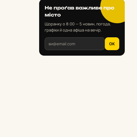
Не проґав важливе про
місто
Щоранку о 8:00 — 5 новин, погода,
графіки й одна афіша на вечір.
OK