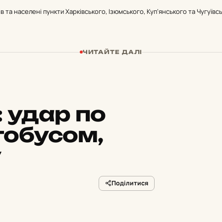
 та населені пункти Харківського, Ізюмського, Куп’янського та Чугуївс
ЧИТАЙТЕ ДАЛІ
:
удар по
тобусом,
у
Поділитися