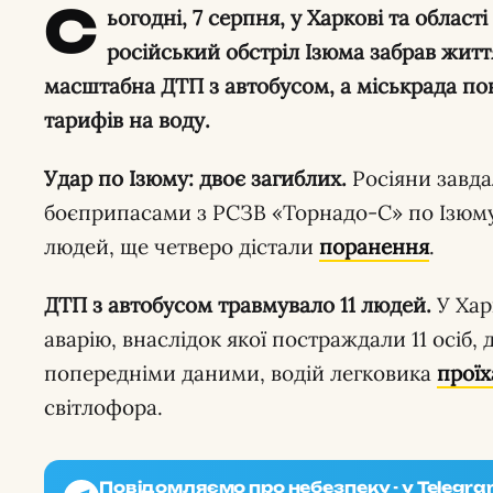
С
ьогодні, 7 серпня, у Харкові та облас
російський обстріл Ізюма забрав життя
масштабна ДТП з автобусом, а міськрада по
тарифів на воду.
Удар по Ізюму: двоє загиблих.
Росіяни завда
боєприпасами з РСЗВ «Торнадо-С» по Ізюму,
людей, ще четверо дістали
поранення
.
ДТП з автобусом травмувало 11 людей.
У Хар
аварію, внаслідок якої постраждали 11 осіб, 
попередніми даними, водій легковика
проїх
світлофора.
Повідомляємо про небезпеку - у Telegra