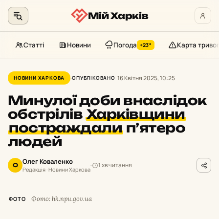
Мій Харків
Статті
Новини
Погода
Карта триво
+23°
Перейти
до
16 Квітня 2025, 10:25
НОВИНИ ХАРКОВА
ОПУБЛІКОВАНО
контенту
Минулої доби внаслідок
обстрілів
Харківщини
постраждали
п’ятеро
людей
Олег Коваленко
1 хв читання
О
Редакція · Новини Харкова
Фото: hk.npu.gov.ua
ФОТО