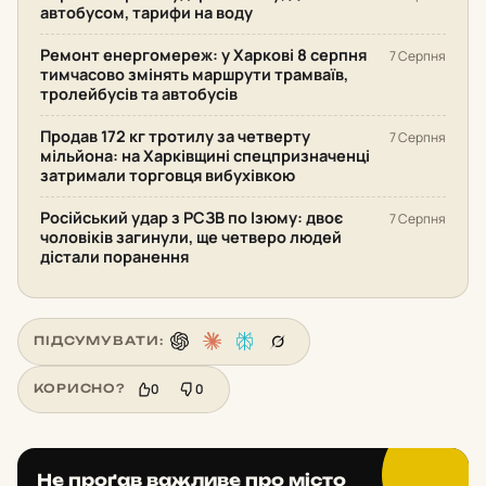
автобусом, тарифи на воду
Ремонт енергомереж: у Харкові 8 серпня
7 Серпня
тимчасово змінять маршрути трамваїв,
тролейбусів та автобусів
Продав 172 кг тротилу за четверту
7 Серпня
мільйона: на Харківщині спецпризначенці
затримали торговця вибухівкою
Російський удар з РСЗВ по Ізюму: двоє
7 Серпня
чоловіків загинули, ще четверо людей
дістали поранення
ПІДСУМУВАТИ:
0
0
КОРИСНО?
Не проґав важливе про місто