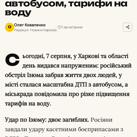
автобусом, тарифи на
воду
Олег Коваленко
1 хв читання
О
Редакція · Новини Харкова
С
ьогодні, 7 серпня, у Харкові та області
день видався напруженим: російський
обстріл Ізюма забрав життя двох людей, у
місті сталася масштабна ДТП з автобусом, а
міськрада повідомила про різке підвищення
тарифів на воду.
Удар по Ізюму: двоє загиблих.
Росіяни
завдали удару касетними боєприпасами з