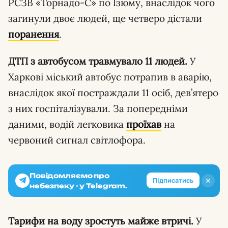
РСЗВ «Торнадо-С» по Ізюму, внаслідок чого
загинули двоє людей, ще четверо дістали
поранення
.
ДТП з автобусом травмувало 11 людей.
У
Харкові міський автобус потрапив в аварію,
внаслідок якої постраждали 11 осіб, дев’ятеро
з них госпіталізували. За попередніми
даними, водій легковика
проїхав
на
червоний сигнал світлофора.
Повідомляємо про
✕
Підписатись
небезпеку - у Telegram.
Тарифи на воду зростуть майже втричі.
У