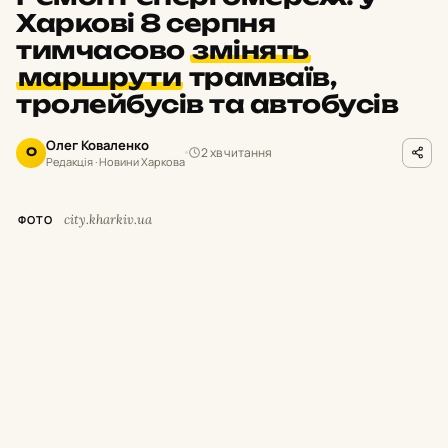
Харкові 8 серпня
тимчасово
змінять
маршрути
трамваїв,
тролейбусів та автобусів
Олег Коваленко
2 хв читання
О
Редакція · Новини Харкова
city.kharkiv.ua
ФОТО
У
суботу,
8 серпня,
з 9:
00 до 19:
00 у
Харкові тимчасово припинять рух
низки трамваїв і тролейбусів.
Як повідомили у Департаменті будівництва
та шляхового господарства міськради,
це