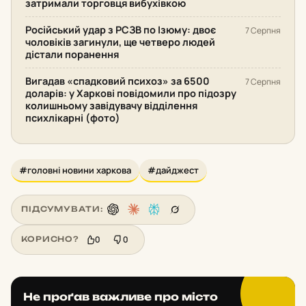
затримали торговця вибухівкою
Російський удар з РСЗВ по Ізюму: двоє
7 Серпня
чоловіків загинули, ще четверо людей
дістали поранення
Вигадав «спадковий психоз» за 6500
7 Серпня
доларів: у Харкові повідомили про підозру
колишньому завідувачу відділення
психлікарні (фото)
#головні новини харкова
#дайджест
ПІДСУМУВАТИ:
0
0
КОРИСНО?
Не проґав важливе про місто