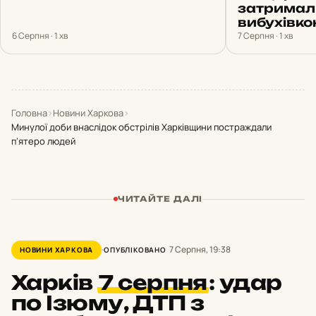
затримал
вибухівк
6 Серпня · 1 хв
7 Серпня · 1 хв
Головна
›
Новини Харкова
›
Минулої доби внаслідок обстрілів Харківщини постраждали
п’ятеро людей
ЧИТАЙТЕ ДАЛІ
7 Серпня, 19:38
НОВИНИ ХАРКОВА
ОПУБЛІКОВАНО
Харків
7 серпня
:
удар
по Ізюму, ДТП з