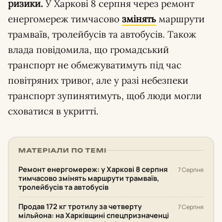
ризики.
У Харкові 8 серпня через ремонт
енергомереж тимчасово
змінять
маршрути
трамваїв, тролейбусів та автобусів. Також
влада повідомила, що громадський
транспорт не обмежуватимуть під час
повітряних тривог, але у разі небезпеки
транспорт зупинятимуть, щоб люди могли
сховатися в укритті.
МАТЕРІАЛИ ПО ТЕМІ
Ремонт енергомереж: у Харкові 8 серпня
7 Серпня
тимчасово змінять маршрути трамваїв,
тролейбусів та автобусів
Продав 172 кг тротилу за четверту
7 Серпня
мільйона: на Харківщині спецпризначенці