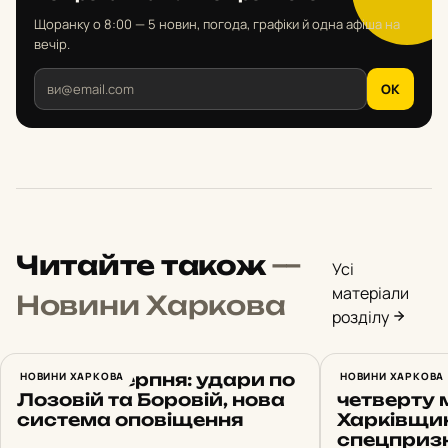
Щоранку о 8:00 — 5 новин, погода, графіки й одна афіша на
вечір.
OK
Читайте також
—
Усі
матеріали
Новини Харкова
розділу
Харків 6 серпня: удари по
НОВИНИ ХАРКОВА
Продав 17
НОВИНИ ХАРКОВА
Лозовій та Боровій, нова
четверту 
система оповіщення
Харківщи
спецприз