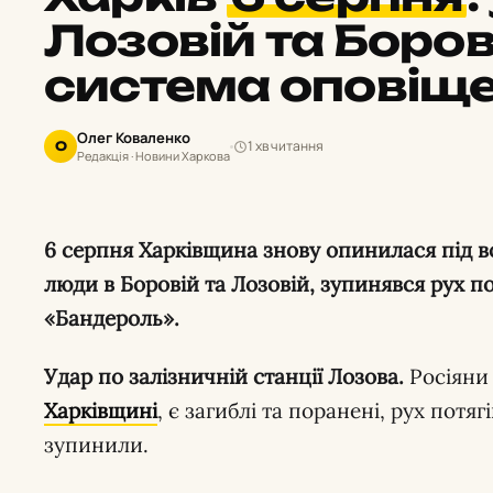
Лозовій та Боров
система оповіщ
Олег Коваленко
1 хв читання
О
Редакція · Новини Харкова
6 серпня Харківщина знову опинилася під ворожими ударами: загинули
люди в Боровій та Лозовій, зупинявся рух по
«Бандероль».
Удар по залізничній станції Лозова.
Росіяни
Харківщині
, є загиблі та поранені, рух потя
зупинили.