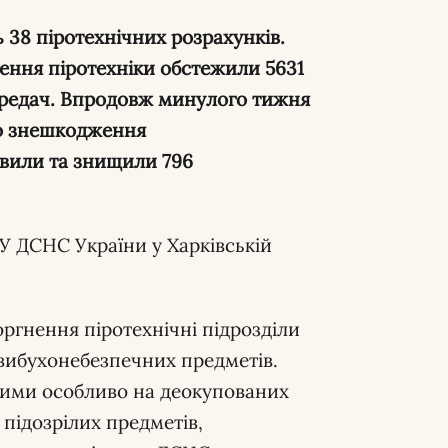
 38 піротехнічних розрахунків.
ення піротехніки обстежили 5631
опередач. Впродовж минулого тижня
до знешкодження
явили та знищили 796
У ДСНС України у Харківській
ргнення піротехнічні підрозділи
вибухонебезпечних предметів.
ними особливо на деокупованих
 підозрілих предметів,