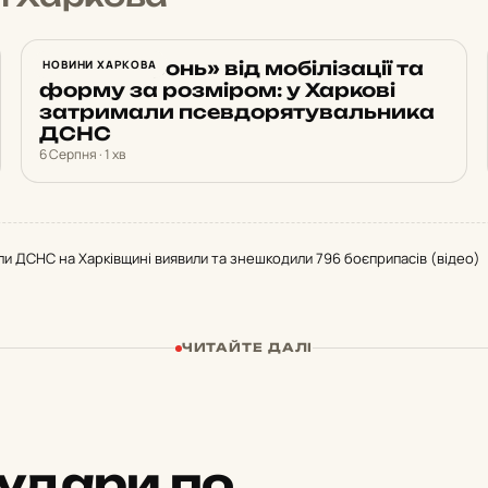
Обіцяв «бронь» від мобілізації та
НОВИНИ ХАРКОВА
форму за розміром: у Харкові
затримали псевдорятувальника
ДСНС
6 Серпня · 1 хв
ли ДСНС на Харківщині виявили та знешкодили 796 боєприпасів (відео)
ЧИТАЙТЕ ДАЛІ
удари по