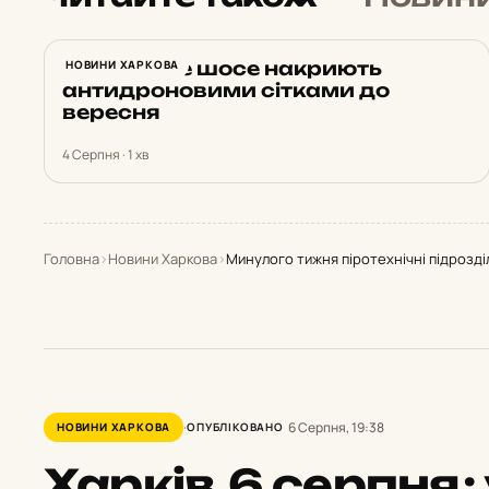
Харківське шосе накриють
НОВИНИ ХАРКОВА
антидроновими сітками до
вересня
4 Серпня · 1 хв
Головна
›
Новини Харкова
›
Минулого тижня піротехнічні підрозді
6 Серпня, 19:38
НОВИНИ ХАРКОВА
ОПУБЛІКОВАНО
Харків
6 серпня
: