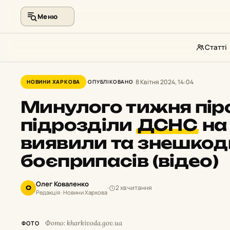
Меню
Статті
Перейти
до
8 Квітня 2024, 14:04
НОВИНИ ХАРКОВА
ОПУБЛІКОВАНО
контенту
Минулого тижня піро
підрозділи
ДСНС
на
виявили та знешкод
боєприпасів (відео)
Олег Коваленко
2 хв читання
О
Редакція · Новини Харкова
Фото: kharkivoda.gov.ua
ФОТО