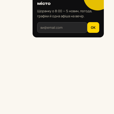
місто
Щоранку о 8:00 — 5 новин, погода,
графіки й одна афіша на вечір.
OK