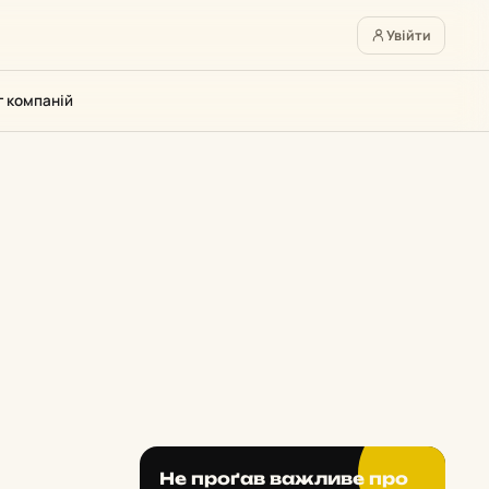
Увійти
г компаній
Не проґав важливе про