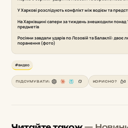
У Харкові розслідують конфлікт між водієм та пред
На Харківщині сапери за тиждень знешкодили понад
предметів
Росіяни завдали ударів по Лозовій та Балаклії: двоє 
поранення (фото)
#видео
0
ПІДСУМУВАТИ:
КОРИСНО?
Читайте також
— Новин