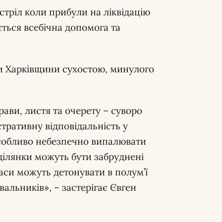
тріл коли прибули на ліквідацію
ється всебічна допомога та
и Харківщини сухостою, минулого
ави, листя та очерету – суворо
стративну відповідальність у
Особливо небезпечно випалювати
ділянки можуть бути забруднені
си можуть детонувати в полум’ї
вальників», – застерігає Євген