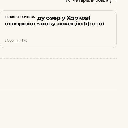
Усі матеріали розділу
Біля каскаду озер у Харкові
НОВИНИ ХАРКОВА
створюють нову локацію (фото)
5 Серпня · 1 хв