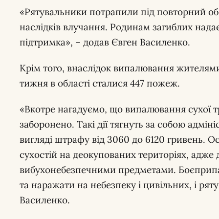
«Рятувальники потрапили під повторний обс
наслідків влучання. Родинам загиблих нада
підтримка», – додав Євген Василенко.
Крім того, внаслідок випалювання жителям
тижня в області сталися 447 пожеж.
«Вкотре нагадуємо, що випалювання сухої тр
заборонено. Такі дії тягнуть за собою адміні
вигляді штрафу від 3060 до 6120 гривень. 
сухостій на деокупованих територіях, адже 
вибухонебезпечними предметами. Боєприпа
та наражати на небезпеку і цивільних, і ряту
Василенко.