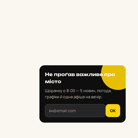
Не проґав важливе про
місто
Щоранку о 8:00 — 5 новин, погода,
графіки й одна афіша на вечір.
OK