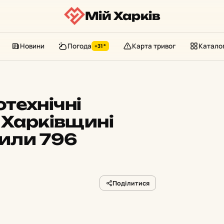
Мій Харків
Новини
Погода
Карта тривог
Катало
+31°
технічні
 Харківщині
или 796
Поділитися