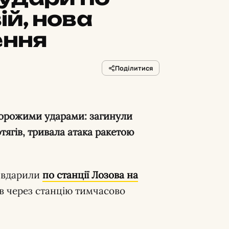
ій, нова
ення
Поділитися
тягів, тривала атака ракетою
 вдарили
по станції Лозова на
гів через станцію тимчасово