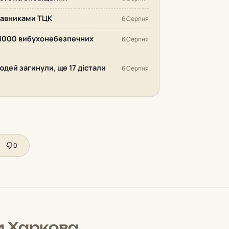
ставниками ТЦК
6 Серпня
 1000 вибухонебезпечних
6 Серпня
людей загинули, ще 17 дістали
6 Серпня
0
и Харкова