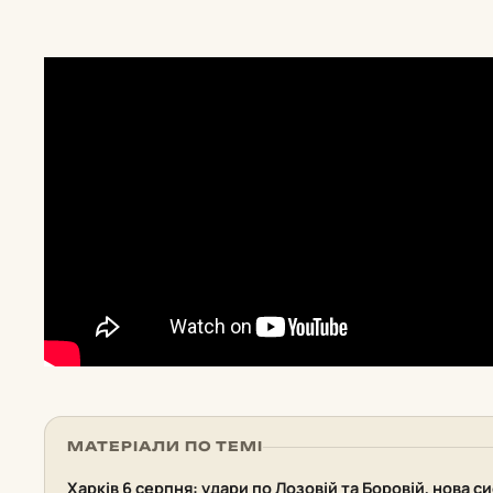
МАТЕРІАЛИ ПО ТЕМІ
Харків 6 серпня: удари по Лозовій та Боровій, нова 