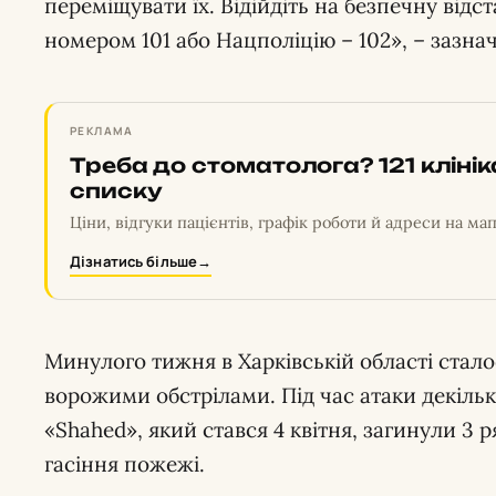
переміщувати їх. Відійдіть на безпечну відс
номером 101 або Нацполіцію – 102», – зазна
РЕКЛАМА
Треба до стоматолога? 121 кліні
списку
Ціни, відгуки пацієнтів, графік роботи й адреси на мап
Дізнатись більше
→
Минулого тижня в Харківській області стал
ворожими обстрілами. Під час атаки декіл
«Shahed», який стався 4 квітня, загинули 3 р
гасіння пожежі.