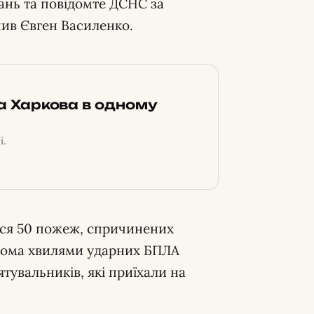
тань та повідомте ДСНС за
чив Євген Василенко.
ка Харкова в одному
і.
ося 50 пожеж, спричинених
ькома хвилями ударних БПЛА
ятувальників, які приїхали на