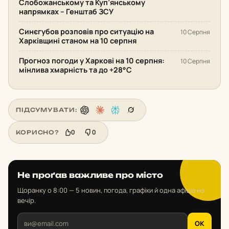
Слобожанському та Куп’янському
напрямках – Генштаб ЗСУ
Синєгубов розповів про ситуацію на
10 Серпня
Харківщині станом на 10 серпня
Прогноз погоди у Харкові на 10 серпня:
10 Серпня
мінлива хмарність та до +28°С
ПІДСУМУВАТИ:
0
0
КОРИСНО?
Не проґав важливе про місто
Щоранку о 8:00 — 5 новин, погода, графіки й одна афіша на
вечір.
OK