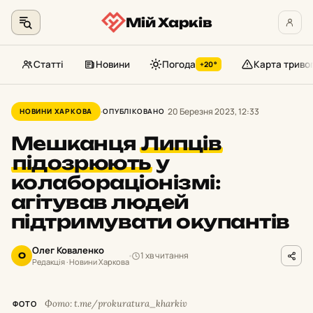
Мій Харків
Статті
Новини
Погода
Карта триво
+20°
Перейти
до
20 Березня 2023, 12:33
НОВИНИ ХАРКОВА
ОПУБЛІКОВАНО
контенту
Мешканця
Липців
підозрюють
у
колабораціонізмі:
агітував людей
підтримувати окупантів
Олег Коваленко
1 хв читання
О
Редакція · Новини Харкова
Фото: t.me/prokuratura_kharkiv
ФОТО