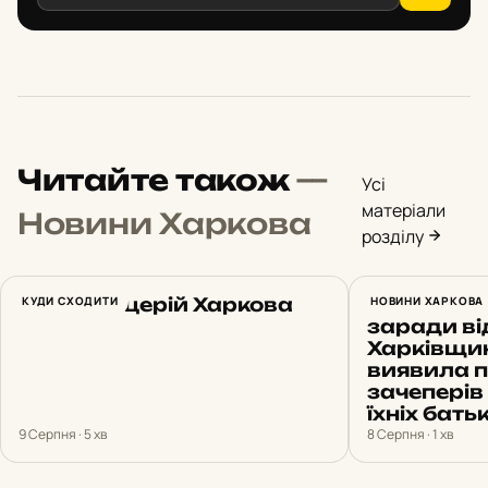
Читайте також
—
Усі
матеріали
Новини Харкова
розділу
ТОП-10 піцерій Харкова
КУДИ СХОДИТИ
Небезпечн
НОВИНИ ХАРКОВА
заради ві
Харківщин
виявила пі
зачеперів
їхніх батьк
9 Серпня · 5 хв
8 Серпня · 1 хв