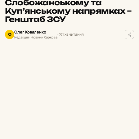
Слобожанському та
Куп’янському напрямках –
Генштаб ЗСУ
Олег Коваленко
1 хв читання
О
Редакція · Новини Харкова
facebook.com/GeneralStaff.ua
ФОТО
П
ротягом минулої доби українські
підрозділи відбили 27 російських атак
на Харківщині. Загарбники активно
застосовували піхоту та техніку для
просування на Південно-Слобожанському та
Куп’янському напрямках.
Про це повідомили в Генеральному штабі