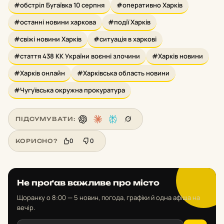
#обстріл Бугаївка 10 серпня
#оперативно Харків
#останні новини харкова
#події Харків
#свіжі новини Харків
#ситуація в харкові
#стаття 438 КК України воєнні злочини
#Харків новини
#Харків онлайн
#Харківська область новини
#Чугуївська окружна прокуратура
ПІДСУМУВАТИ:
0
0
КОРИСНО?
Не проґав важливе про місто
Щоранку о 8:00 — 5 новин, погода, графіки й одна афіша на
вечір.