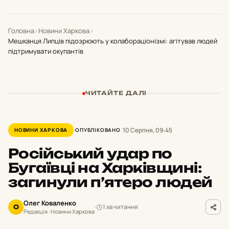
Головна
›
Новини Харкова
›
Мешканця Липців підозрюють у колабораціонізмі: агітував людей
підтримувати окупантів
ЧИТАЙТЕ ДАЛІ
10 Серпня, 09:45
НОВИНИ ХАРКОВА
ОПУБЛІКОВАНО
Російський удар по
Бугаївці на Харківщині:
загинули п’ятеро людей
Олег Коваленко
1 хв читання
О
Редакція · Новини Харкова