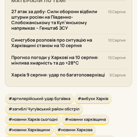
МАТЕРІАЛИ ПО ТЕМІ
27 атак за добу: Сили оборони відбили
10 Серпня
штурми росіян на Південно-
Слобожанському та Куп’янському
напрямках – Генштаб ЗСУ
Синєгубов розповів про ситуацію на
10 Серпня
Харківщині станом на 10 серпня
Прогноз погоди у Харкові на 10 серпня:
10 Серпня
мінлива хмарність та до +28°С
Харків 9 серпня: удар по багатоповерхівці
9 Серпня
#артилерійський удар Бугаївка
#вибухи Харків
#загиблі Чугуївський район обстріл
#новини Харків сьогодні
#новини харківщина
#новини Харківщини
#новини Харкова