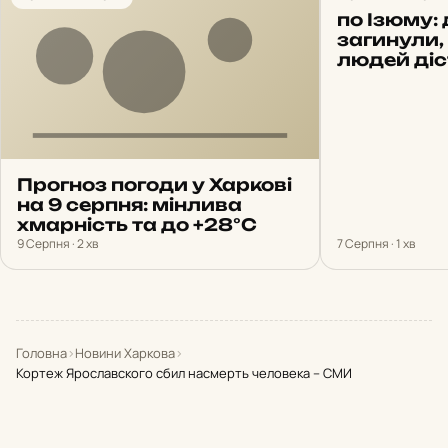
по Ізюму: 
загинули,
людей ді
Прогноз погоди у Харкові
на 9 серпня: мінлива
хмарність та до +28°С
9 Серпня · 2 хв
7 Серпня · 1 хв
Головна
›
Новини Харкова
›
Кортеж Ярославского сбил насмерть человека – СМИ