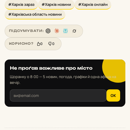
#Харків зараз
#Харків новини
#Харків онлайн
#Харківська область новини
ПІДСУМУВАТИ:
0
0
КОРИСНО?
Не проґав важливе про місто
Щоранку о 8:00 — 5 новин, погода, графіки й одна афіша на
вечір.
OK