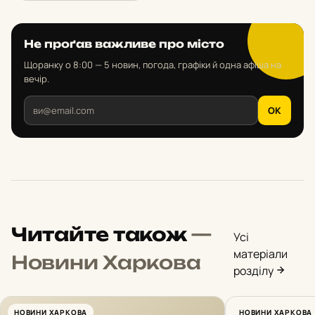
Не проґав важливе про місто
Щоранку о 8:00 — 5 новин, погода, графіки й одна афіша на
вечір.
OK
Читайте також
—
Усі
матеріали
Новини Харкова
розділу
НОВИНИ ХАРКОВА
Російськи
НОВИНИ ХАРКОВА