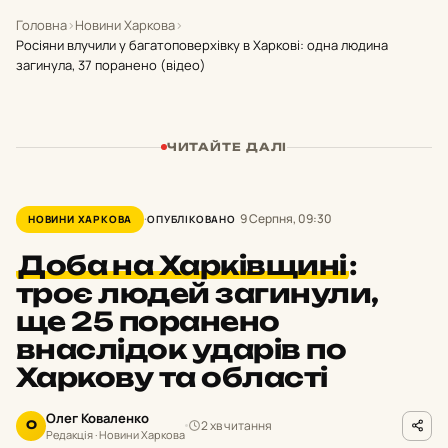
Головна
›
Новини Харкова
›
Росіяни влучили у багатоповерхівку в Харкові: одна людина
загинула, 37 поранено (відео)
ЧИТАЙТЕ ДАЛІ
9 Серпня, 09:30
НОВИНИ ХАРКОВА
ОПУБЛІКОВАНО
Доба на Харківщині
:
троє людей загинули,
ще 25 поранено
внаслідок ударів по
Харкову та області
Олег Коваленко
2 хв читання
О
Редакція · Новини Харкова