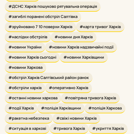
#ДСНС Харків пошуково рятувальна операція
#загиблі поранені обстріл Салтівка
#зруйновано 7 10 поверхи Харків
#карта тривог Харків
#наслідки обстрілів
#новини дня Харків
#новини України
#новини Харків надзвичайні події
#новини Харків сьогодні
#новини Харківщини
#новини Харкова
#обстріл Харків Салтівський район ранок
#обстріли харків
#оперативно Харків
#останні новини харкова
#повітряна тривога Харків
#події Харків
#поліція Харківщини
#поліція Харкова
#ракетна небезпека
#свіжі новини Харків
#ситуація в харкові
#тривога Харків
#укриття Харків