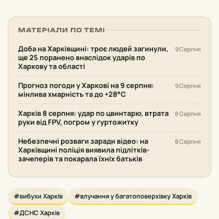
МАТЕРІАЛИ ПО ТЕМІ
Доба на Харківщині: троє людей загинули,
9 Серпня
ще 25 поранено внаслідок ударів по
Харкову та області
Прогноз погоди у Харкові на 9 серпня:
9 Серпня
мінлива хмарність та до +28°С
Харків 8 серпня: удар по цвинтарю, втрата
8 Серпня
руки від FPV, погром у гуртожитку
Небезпечні розваги заради відео: на
8 Серпня
Харківщині поліція виявила підлітків-
зачеперів та покарала їхніх батьків
#вибухи Харків
#влучання у багатоповерхівку Харків
#ДСНС Харків