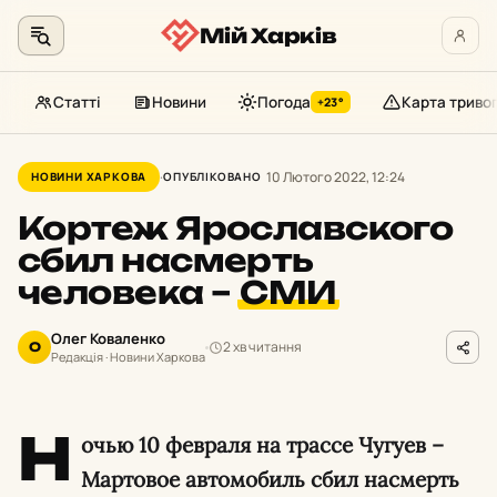
Мій Харків
Статті
Новини
Погода
Карта триво
+23°
Перейти
до
10 Лютого 2022, 12:24
НОВИНИ ХАРКОВА
ОПУБЛІКОВАНО
контенту
Кортеж Ярославского
сбил насмерть
человека –
СМИ
Олег Коваленко
2 хв читання
О
Редакція · Новини Харкова
Н
очью 10 февраля на трассе Чугуев –
Мартовое автомобиль сбил насмерть