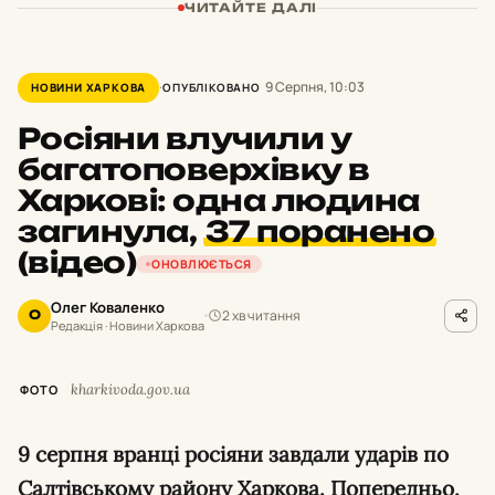
ЧИТАЙТЕ ДАЛІ
9 Серпня, 10:03
НОВИНИ ХАРКОВА
ОПУБЛІКОВАНО
Росіяни влучили у
багатоповерхівку в
Харкові: одна людина
загинула,
37 поранено
(відео)
ОНОВЛЮЄТЬСЯ
Олег Коваленко
2 хв читання
О
Редакція · Новини Харкова
kharkivoda.gov.ua
ФОТО
9 серпня вранці росіяни завдали ударів по
Салтівському району Харкова. Попередньо,