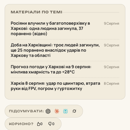
МАТЕРІАЛИ ПО ТЕМІ
Росіяни влучили у багатоповерхівку в
9 Серпня
Харкові: одна людина загинула, 37
поранено (відео)
Доба на Харківщині: троє людей загинули,
9 Серпня
ще 25 поранено внаслідок ударів по
Харкову та області
Прогноз погоди у Харкові на 9 серпня:
9 Серпня
мінлива хмарність та до +28°С
Харків 8 серпня: удар по цвинтарю, втрата
8 Серпня
руки від FPV, погром у гуртожитку
ПІДСУМУВАТИ:
0
0
КОРИСНО?