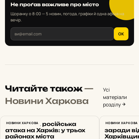
Не проґав важливе про місто
Щоранку о 8:00 — 5 новин, погода, графіки й одна афіша на
вечір.
OK
Читайте також
—
Усі
матеріали
Новини Харкова
розділу
Масована російська
НОВИНИ ХАРКОВА
Небезпечн
НОВИНИ ХАРКОВА
атака на Харків: у трьох
заради ві
районах міста
Харківщин