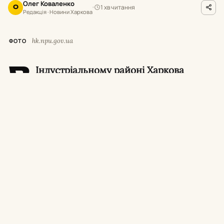
Олег Коваленко
1 хв читання
О
Редакція · Новини Харкова
hk.npu.gov.ua
ФОТО
В
Індустріальному районі Харкова
поліцейські викрили та затримали 33-
річну жінку, яка під час побутової сварки
завдала своєму чоловікові тяжких ножових
поранень. Потерпілого у тяжкому стані
госпіталізували до лікарні.
Про це повідомили в поліції Харкова.
Обставини