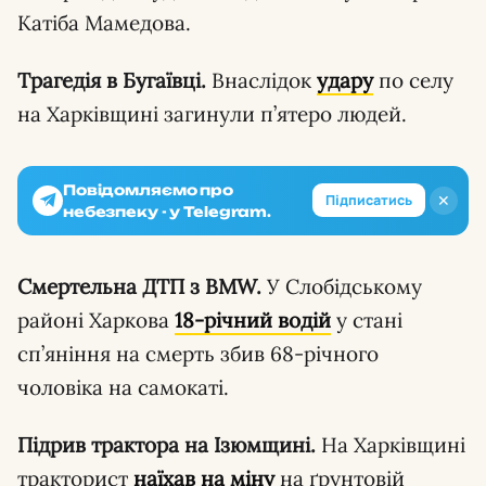
Катіба Мамедова.
Трагедія в Бугаївці.
Внаслідок
удару
по селу
на Харківщині загинули п’ятеро людей.
Повідомляємо про
✕
Підписатись
небезпеку - у Telegram.
Смертельна ДТП з BMW.
У Слобідському
районі Харкова
18-річний водій
у стані
сп’яніння на смерть збив 68-річного
чоловіка на самокаті.
Підрив трактора на Ізюмщині.
На Харківщині
тракторист
наїхав на міну
на ґрунтовій