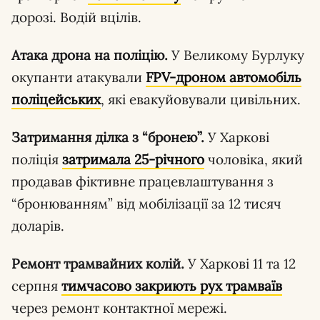
дорозі. Водій вцілів.
Атака дрона на поліцію.
У Великому Бурлуку
окупанти атакували
FPV-дроном автомобіль
поліцейських
, які евакуйовували цивільних.
Затримання ділка з “бронею”.
У Харкові
поліція
затримала 25-річного
чоловіка, який
продавав фіктивне працевлаштування з
“бронюванням” від мобілізації за 12 тисяч
доларів.
Ремонт трамвайних колій.
У Харкові 11 та 12
серпня
тимчасово закриють рух трамваїв
через ремонт контактної мережі.