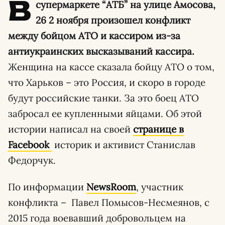
В
супермаркете “АТБ” на улице Амосова,
26 2 ноября произошел конфликт
между бойцом АТО и кассиром из-за
антиукраинских высказываний кассира.
Женщина на кассе сказала бойцу АТО о том,
что Харьков – это Россия, и скоро в городе
будут российские танки. За это боец АТО
забросал ее купленными яйцами. Об этой
истории написал на своей
странице в
Facebook
историк и активист Станислав
Федорчук.
По информации
NewsRoom
, участник
конфликта – Павел Помысов-Несмеянов, с
2015 года воевавший добровольцем на