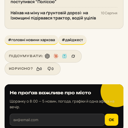
поступився “Поліссю”
Наїхав на міну на ґрунтовій дорозі: на
10 Серпня
Ізюмщині підірвався трактор, водій уцілів
#головні новини харкова
#дайджест
ПІДСУМУВАТИ:
0
0
КОРИСНО?
Не проґав важливе про місто
Щоранку о 8:00 — 5 новин, погода, графіки й одна афіша на
вечір.
OK