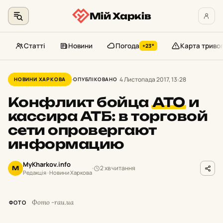
Мій Харків
Статті
Новини
Погода
Карта триво
+23°
Перейти
до
4 Листопада 2017, 13:28
НОВИНИ ХАРКОВА
ОПУБЛІКОВАНО
контенту
Конфликт бойца
АТО
и
кассира АТБ: в торговой
сети опровергают
информацию
MyKharkov.info
2 хв читання
M
Редакція · Новини Харкова
Фото -rau.ua
ФОТО