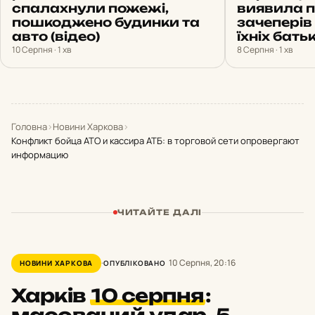
спалахнули пожежі,
виявила пі
пошкоджено будинки та
зачеперів
авто (відео)
їхніх батьк
10 Серпня · 1 хв
8 Серпня · 1 хв
Головна
›
Новини Харкова
›
Конфликт бойца АТО и кассира АТБ: в торговой сети опровергают
информацию
ЧИТАЙТЕ ДАЛІ
10 Серпня, 20:16
НОВИНИ ХАРКОВА
ОПУБЛІКОВАНО
Харків
10 серпня
:
масований удар, 5