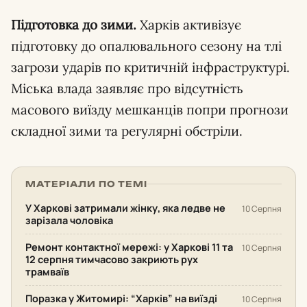
Підготовка до зими.
Харків активізує
підготовку до опалювального сезону на тлі
загрози ударів по критичній інфраструктурі.
Міська влада заявляє про відсутність
масового виїзду мешканців попри прогнози
складної зими та регулярні обстріли.
МАТЕРІАЛИ ПО ТЕМІ
У Харкові затримали жінку, яка ледве не
10 Серпня
зарізала чоловіка
Ремонт контактної мережі: у Харкові 11 та
10 Серпня
12 серпня тимчасово закриють рух
трамваїв
Поразка у Житомирі: “Харків” на виїзді
10 Серпня