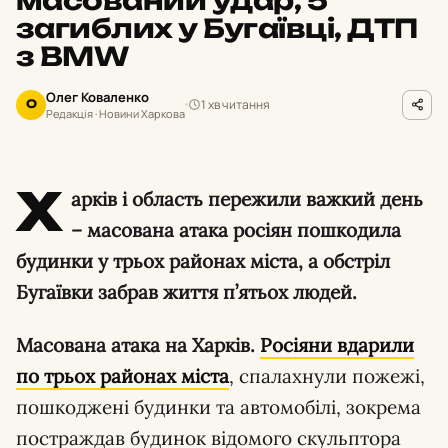
загиблих у Бугаївці, ДТП
з BMW
Олег Коваленко
1 хв читання
О
Редакція · Новини Харкова
Х
арків і область пережили важкий день
– масована атака росіян пошкодила
будинки у трьох районах міста, а обстріл
Бугаївки забрав життя п’ятьох людей.
Масована атака на Харків.
Росіяни вдарили
по трьох районах міста
, спалахнули пожежі,
пошкоджені будинки та автомобілі, зокрема
постраждав будинок відомого скульптора