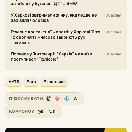
загиблих у Бугаївці, ДТП з BMW
У Харкові затримали жінку, яка ледве не
10 Серпня
зарізала чоловіка
Ремонт контактної мережі: у Харкові 11 та
10 Серпня
12 серпня тимчасово закриють рух
трамваїв
Поразка у Житомирі: “Харків” на виїзді
10 Серпня
поступився “Поліссю”
#АТБ
#ато
#конфликт
ПІДСУМУВАТИ:
0
0
КОРИСНО?