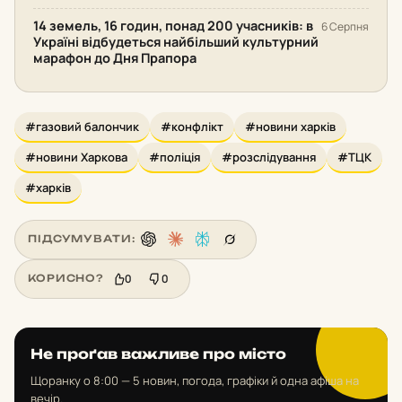
14 земель, 16 годин, понад 200 учасників: в
6 Серпня
Україні відбудеться найбільший культурний
марафон до Дня Прапора
#газовий балончик
#конфлікт
#новини харків
#новини Харкова
#поліція
#розслідування
#ТЦК
#харків
ПІДСУМУВАТИ:
0
0
КОРИСНО?
Не проґав важливе про місто
Щоранку о 8:00 — 5 новин, погода, графіки й одна афіша на
вечір.