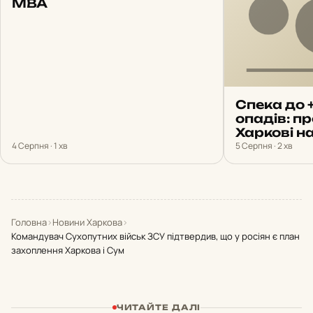
МВА
Спека до 
опадів: п
Харкові н
4 Серпня · 1 хв
5 Серпня · 2 хв
Головна
›
Новини Харкова
›
Командувач Сухопутних військ ЗСУ підтвердив, що у росіян є план
захоплення Харкова і Сум
ЧИТАЙТЕ ДАЛІ