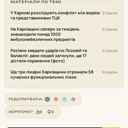
МАТЕРІАЛИ ПО ТЕМІ
У Харкові розслідують конфлікт між водієм
6 Серпня
та представниками ТЦК
На Харківщині сапери за тиждень
6 Серпня
знешкодили понад 1000
вибухонебезпечних предметів
Росіяни завдали ударів по Лозовій та
6 Серпня
Балаклії: двоє людей загинули, ще 17
дістали поранення (фото)
Ще три лікарні Харківщини отримали 58
6 Серпня
сучасних функціональних ліжок
ПІДСУМУВАТИ:
0
0
КОРИСНО?