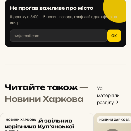
Не проґав важливе про місто
Щоранку о 8:00 — 5 новин, погода, графіки й одна афіша на
вечір.
OK
Читайте також
—
Усі
матеріали
Новини Харкова
розділу
Зеленський звільнив
НОВИНИ ХАРКОВА
НОВИНИ ХАРКОВА
керівника Куп’янської