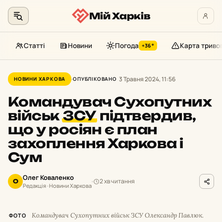
Мій Харків
Статті
Новини
Погода
Карта триво
+36°
Перейти
до
3 Травня 2024, 11:56
НОВИНИ ХАРКОВА
ОПУБЛІКОВАНО
контенту
Командувач Сухопутних
військ
ЗСУ
підтвердив,
що у росіян є план
захоплення Харкова і
Сум
Олег Коваленко
2 хв читання
О
Редакція · Новини Харкова
Командувач Сухопутних військ ЗСУ Олександр Павлюк.
ФОТО