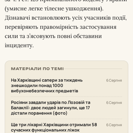
(умисне легке тілесне ушкодження).
Дізнавачі встановлюють усіх учасників події,
перевіряють правомірність застосування
сили та з’ясовують повні обставини
інциденту.
МАТЕРІАЛИ ПО ТЕМІ
На Харківщині сапери за тиждень
6 Серпня
знешкодили понад 1000
вибухонебезпечних предметів
Росіяни завдали ударів по Лозовій та
6 Серпня
Балаклії: двоє людей загинули, ще 17
дістали поранення (фото)
Ще три лікарні Харківщини отримали 58
6 Серпня
сучасних функціональних ліжок