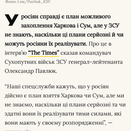
Фото: t.me/Pavliuk_KSV
У
росіян справді є план можливого
захоплення Харкова і Сум, але у ЗСУ
не знають, наскільки ці плани серйозні й чи
можуть росіяни їх реалізувати.
Про це в
інтерв’ю
“The Times”
сказав командувач
Сухопутних військ ЗСУ генерал-лейтенанта
Олександр Павлюк.
“Наші спецслужби кажуть, що у росіян
дійсно є план взяття Харкова чи Сум, але ми
не знаємо, наскільки ці плани серйозні та чи
здатні вони їх реалізувати тими силами, які
вони мають у своєму розпорядженні”, —