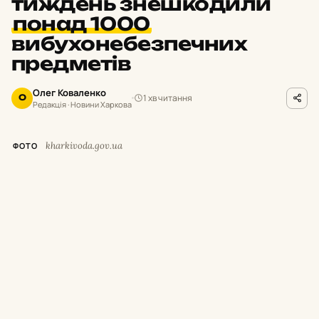
тиждень знешкодили
понад 1000
вибухонебезпечних
предметів
Олег Коваленко
1 хв читання
О
Редакція · Новини Харкова
kharkivoda.gov.ua
ФОТО
І
з 30 липня до 5 серпня включно зведені
піротехнічні підрозділи в Харківській
області обстежили понад 63 гектари
території, виявивши та знешкодивши 1061
вибухонебезпечний предмет. Системну
організацію заходів із розмінування та