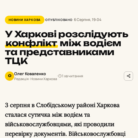
6 Серпня, 19:04
НОВИНИ ХАРКОВА
ОПУБЛІКОВАНО
У Харкові розслідують
конфлікт
між водієм
та представниками
ТЦК
Олег Коваленко
1 хв читання
О
Редакція · Новини Харкова
3 серпня в Слобідському районі Харкова
сталася сутичка між водієм та
військовослужбовцями, які проводили
перевірку документів. Військовослужбовці