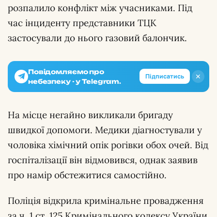
розпалило конфлікт між учасниками. Під
час інциденту представники ТЦК
застосували до нього газовий балончик.
Повідомляємо про
✕
Підписатись
небезпеку - у Telegram.
На місце негайно викликали бригаду
швидкої допомоги. Медики діагностували у
чоловіка хімічний опік рогівки обох очей. Від
госпіталізації він відмовився, однак заявив
про намір обстежитися самостійно.
Поліція відкрила кримінальне провадження
за ч. 1 ст. 125 Кримінального кодексу України