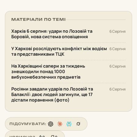
МАТЕРІАЛИ ПО ТЕМІ
Харків 6 серпня: удари по Лозовій та
6 Серпня
Боровій, нова система оповіщення
У Харкові розслідують конфлікт між водієм
6 Серпня
та представниками ТЦК
На Харківщині сапери за тиждень
6 Серпня
знешкодили понад 1000
вибухонебезпечних предметів
Росіяни завдали ударів по Лозовій та
6 Серпня
Балаклії: двоє людей загинули, ще 17
дістали поранення (фото)
ПІДСУМУВАТИ: