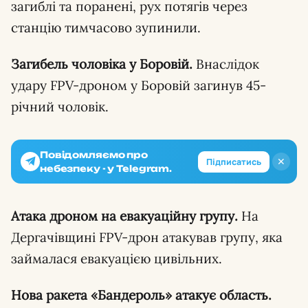
загиблі та поранені, рух потягів через
станцію тимчасово зупинили.
Загибель чоловіка у Боровій.
Внаслідок
удару FPV-дроном у Боровій загинув 45-
річний чоловік.
Повідомляємо про
✕
Підписатись
небезпеку - у Telegram.
Атака дроном на евакуаційну групу.
На
Дергачівщині FPV-дрон атакував групу, яка
займалася евакуацією цивільних.
Нова ракета «Бандероль» атакує область.