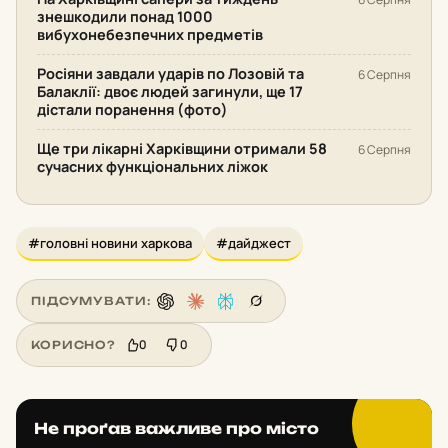
знешкодили понад 1000
вибухонебезпечних предметів
Росіяни завдали ударів по Лозовій та
6 Серпня
Балаклії: двоє людей загинули, ще 17
дістали поранення (фото)
Ще три лікарні Харківщини отримали 58
6 Серпня
сучасних функціональних ліжок
#головні новини харкова
#дайджест
ПІДСУМУВАТИ:
0
0
КОРИСНО?
Не проґав важливе про місто