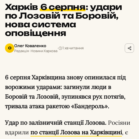
Харків
6 серпня
:
удари
по Лозовій та Боровій,
нова система
оповіщення
Олег Коваленко
1 хв читання
О
Редакція · Новини Харкова
6 серпня Харківщина знову опинилася під
ворожими ударами: загинули люди в
Боровій та Лозовій, зупинявся рух потягів,
тривала атака ракетою «Бандероль».
Удар по залізничній станції Лозова.
Росіяни
вдарили
по станції Лозова на Харківщині
, є