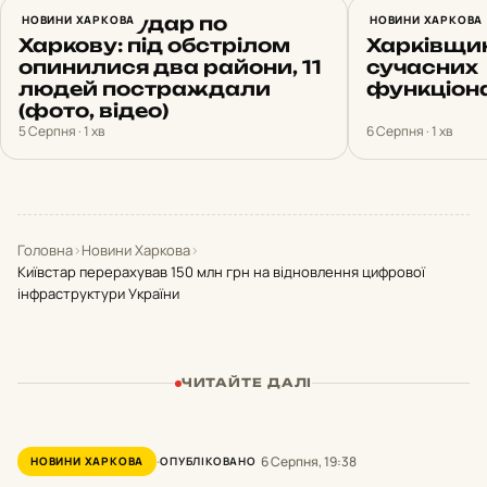
Ракетний удар по
НОВИНИ ХАРКОВА
Ще три лі
НОВИНИ ХАРКОВА
Харкову: під обстрілом
Харківщи
опинилися два райони, 11
сучасних
людей постраждали
функціон
(фото, відео)
5 Серпня · 1 хв
6 Серпня · 1 хв
Головна
›
Новини Харкова
›
Київстар перерахував 150 млн грн на відновлення цифрової
інфраструктури України
ЧИТАЙТЕ ДАЛІ
6 Серпня, 19:38
НОВИНИ ХАРКОВА
ОПУБЛІКОВАНО