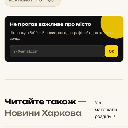
0
0
КОРИСНО?
Не проґав важливе про місто
Щоранку о 8:00 — 5 новин, погода, графіки й одна афіша на
вечір.
OK
Читайте також
—
Усі
матеріали
Новини Харкова
розділу