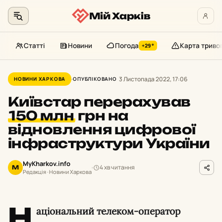
Мій Харків
Статті
Новини
Погода
Карта триво
+29°
Перейти
до
3 Листопада 2022, 17:06
НОВИНИ ХАРКОВА
ОПУБЛІКОВАНО
контенту
Київстар перерахував
150 млн
грн на
відновлення цифрової
інфраструктури України
MyKharkov.info
4 хв читання
M
Редакція · Новини Харкова
Н
аціональний телеком-оператор