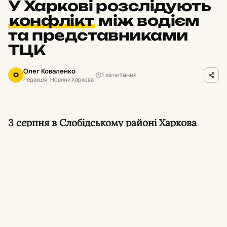
У Харкові розслідують
конфлікт
між водієм
та представниками
ТЦК
Олег Коваленко
1 хв читання
О
Редакція · Новини Харкова
3 серпня в Слобідському районі Харкова
сталася сутичка між водієм та
військовослужбовцями, які проводили
перевірку документів. Військовослужбовці
ТЦК застосували газовий балончик, що
спричинило хімічний опік очей у чоловіка.