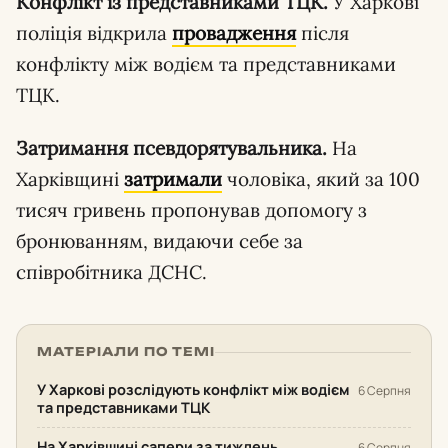
Конфлікт із представниками ТЦК.
У Харкові
поліція відкрила
провадження
після
конфлікту між водієм та представниками
ТЦК.
Затримання псевдорятувальника.
На
Харківщині
затримали
чоловіка, який за 100
тисяч гривень пропонував допомогу з
бронюванням, видаючи себе за
співробітника ДСНС.
МАТЕРІАЛИ ПО ТЕМІ
У Харкові розслідують конфлікт між водієм
6 Серпня
та представниками ТЦК
На Харківщині сапери за тиждень
6 Серпня