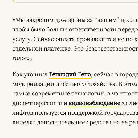
«Мы закрепим домофоны за “нашим” предп
чтобы было больше ответственности перед ж
услугу. Сейчас оплата производится не по к
отдельной платежке. Это безответственност
голова.
Как уточнил
Геннадий Гепа
, сейчас в город
модернизации лифтового хозяйства. В это
самые современные технологии, в частност
диспетчеризация и
видеонаблюдение
за ли
лифтов пользуется поддержкой государства,
выделят дополнительные средства на ее ре