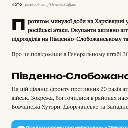
facebook.com/GeneralStaff.ua
ФОТО
П
ротягом минулої доби на Харківщині у
російські атаки. Окупанти активно ш
підрозділів на Південно-Слобожанському т
Про це повідомили в Генеральному штабі З
Південно-Слобожан
На цій ділянці фронту противник 20 разів ат
військ. Зокрема, бої точилися в районах на
Вовчанські Хутори, Дворічанське та Западне
Повідомляємо про небезпеку - у Telegra