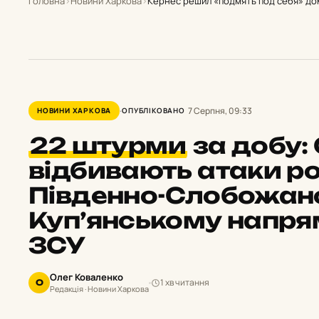
Головна
›
Новини Харкова
›
Кернес решил «подмять под себя» д
7 Серпня, 09:33
НОВИНИ ХАРКОВА
ОПУБЛІКОВАНО
22 штурми
за добу:
відбивають атаки ро
Південно-Слобожан
Куп’янському напря
ЗСУ
Олег Коваленко
1 хв читання
О
Редакція · Новини Харкова