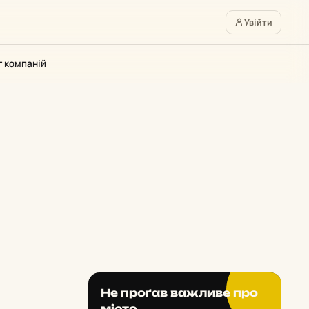
Увійти
г компаній
Не проґав важливе про
місто