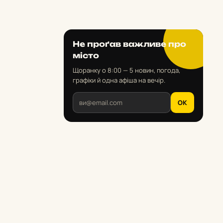
Не проґав важливе про
місто
Щоранку о 8:00 — 5 новин, погода,
графіки й одна афіша на вечір.
OK