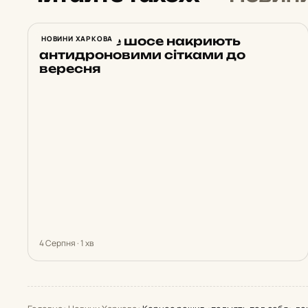
Харківське шосе накриють
НОВИНИ ХАРКОВА
антидроновими сітками до
вересня
4 Серпня · 1 хв