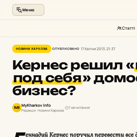
Меню
Статті
Перейти
до
17 Квітня 2013, 21:37
НОВИНИ ХАРКОВА
ОПУБЛІКОВАНО
контенту
Кернес решил
«
под себя
»
домо
бизнес?
MyKharkov Info
1 хв читання
MI
Редакція · Новини Харкова
еннадий Кернес поручил перевести все 