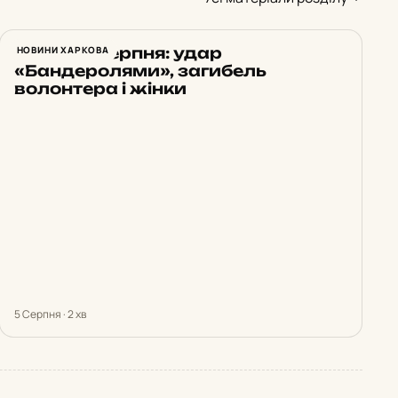
Харків 5 серпня: удар
НОВИНИ ХАРКОВА
«Бандеролями», загибель
волонтера і жінки
5 Серпня · 2 хв