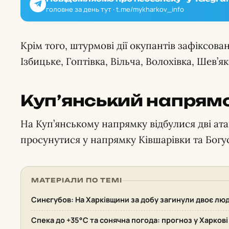
головне за день тут · t.me/mykharkov_info
Крім того, штурмові дії окупантів зафіксов
Ізбицьке, Гоптівка, Вільча, Волохівка, Шев’як
Куп’янський напрям
На Куп’янському напрямку відбулися дві ата
просунутися у напрямку Ківшарівки та Богу
МАТЕРІАЛИ ПО ТЕМІ
Синєгубов: На Харківщини за добу загинули двоє лю
Спека до +35°С та сонячна погода: прогноз у Харкові