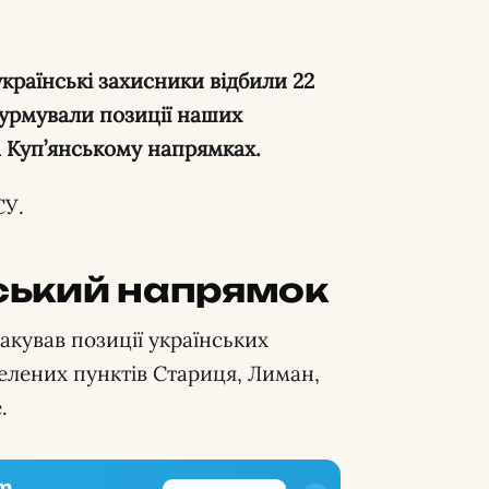
країнські захисники відбили 22
турмували позиції наших
а Куп’янському напрямках.
СУ.
ський напрямок
акував позиції українських
селених пунктів Стариця, Лиман,
.
m.