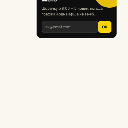
Щоранку о 8:00 — 5 новин, погода,
графіки й одна афіша на вечір.
OK