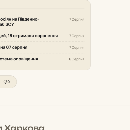
осіян на Південно-
7 Серпня
аб ЗСУ
дей, 18 отримали поранення
7 Серпня
 на 07 серпня
7 Серпня
система оповіщення
6 Серпня
0
и Харкова