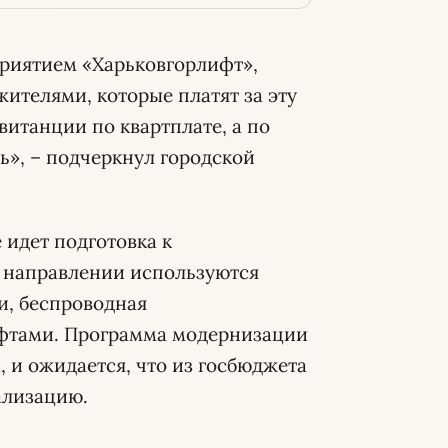
риятием «Харьковгорлифт»,
ителями, которые платят за эту
витанции по квартплате, а по
ь», – подчеркнул городской
е идет подготовка к
м направлении используются
и, беспроводная
фтами. Программа модернизации
 и ожидается, что из госбюджета
ализацию.