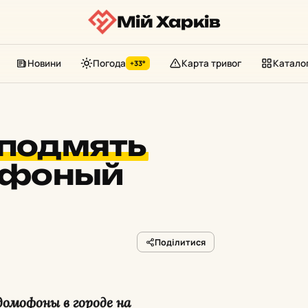
Мій Харків
Новини
Погода
Карта тривог
Катало
+33°
подмять
фоный
Поділитися
домофоны в городе на