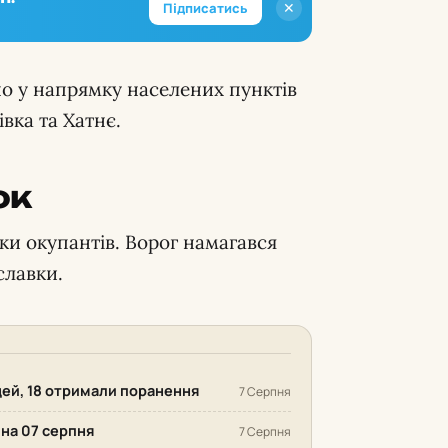
✕
Підписатись
ано у напрямку населених пунктів
івка та Хатнє.
ок
ки окупантів. Ворог намагався
славки.
дей, 18 отримали поранення
7 Серпня
 на 07 серпня
7 Серпня