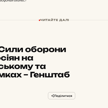
омофоный бизнес?
ЧИТАЙТЕ ДАЛІ
 Сили оборони
сіян на
ському та
мках – Генштаб
Поділитися