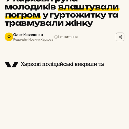
молодиків
влаштували
погром
у гуртожитку та
травмували жінку
Олег Коваленко
1 хв читання
О
Редакція · Новини Харкова
У
Харкові поліцейські викрили та
затримали сімох молодиків, які у стані
алкогольного сп’яніння влаштували погром у
гуртожитку в Індустріальному районі міста.
Унаслідок хуліганських дій травмувалася 40-
річна місцева жителька.
Про це повідомили в поліції Харківщини.