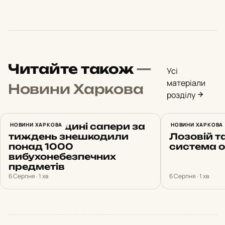
Читайте також
—
Усі
матеріали
Новини Харкова
розділу
На Харківщині сапери за
НОВИНИ ХАРКОВА
Харків 6 
НОВИНИ ХАРКОВА
тиждень знешкодили
Лозовій т
понад 1000
система 
вибухонебезпечних
предметів
6 Серпня · 1 хв
6 Серпня · 1 хв