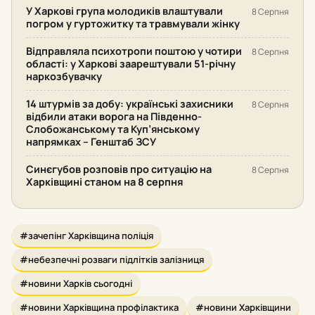
У Харкові група молодиків влаштували
8 Серпня
погром у гуртожитку та травмували жінку
Відправляла психотропи поштою у чотири
8 Серпня
області: у Харкові заарештували 51-річну
наркозбувачку
14 штурмів за добу: українські захисники
8 Серпня
відбили атаки ворога на Південно-
Слобожанському та Куп’янському
напрямках – Генштаб ЗСУ
Синєгубов розповів про ситуацію на
8 Серпня
Харківщині станом на 8 серпня
#зачепінг Харківщина поліція
#небезпечні розваги підлітків залізниця
#новини Харків сьогодні
#новини Харківщина профілактика
#новини Харківщини