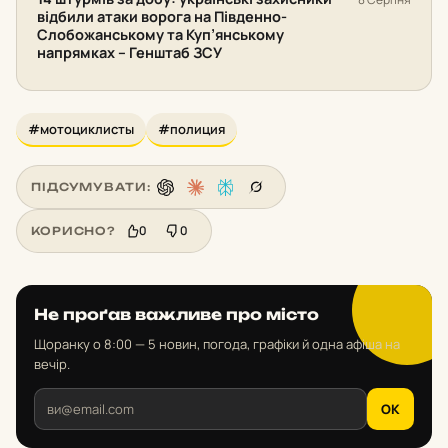
відбили атаки ворога на Південно-
Слобожанському та Куп’янському
напрямках – Генштаб ЗСУ
#мотоциклисты
#полиция
ПІДСУМУВАТИ:
0
0
КОРИСНО?
Не проґав важливе про місто
Щоранку о 8:00 — 5 новин, погода, графіки й одна афіша на
вечір.
OK