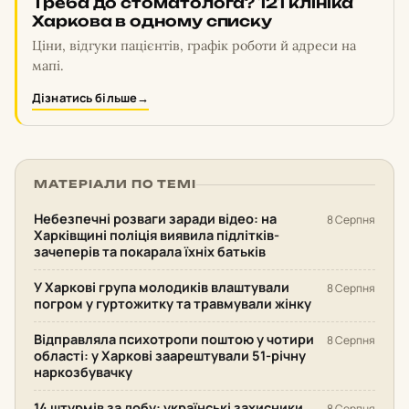
Треба до стоматолога? 121 клініка
Харкова в одному списку
Ціни, відгуки пацієнтів, графік роботи й адреси на
мапі.
Дізнатись більше
→
МАТЕРІАЛИ ПО ТЕМІ
Небезпечні розваги заради відео: на
8 Серпня
Харківщині поліція виявила підлітків-
зачеперів та покарала їхніх батьків
У Харкові група молодиків влаштували
8 Серпня
погром у гуртожитку та травмували жінку
Відправляла психотропи поштою у чотири
8 Серпня
області: у Харкові заарештували 51-річну
наркозбувачку
14 штурмів за добу: українські захисники
8 Серпня