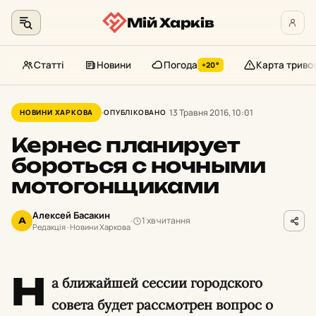
Мій Харків
Статті
Новини
Погода
Карта триво
+20°
Перейти
до
13 Травня 2016, 10:01
НОВИНИ ХАРКОВА
ОПУБЛІКОВАНО
контенту
Кернес планирует
бороться с ночными
мотогонщиками
Алексей Басакин
1 хв читання
А
Редакція · Новини Харкова
Н
а ближайшей сессии городского
совета будет рассмотрен вопрос о