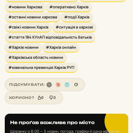
#новини Харкова
#оперативно Харків
#останні новини харкова
#події Харків
#свіжі новини Харків
#ситуація в харкові
#стаття 184 КУпАП відповідальність батьків
#Харків новини
#Харків онлайн
#Харківська область новини
#ювенальна превенція Харків РУП
ПІДСУМУВАТИ:
0
0
КОРИСНО?
Не проґав важливе про місто
Щоранку о 8:00 — 5 новин, погода, графіки й одна афіша на