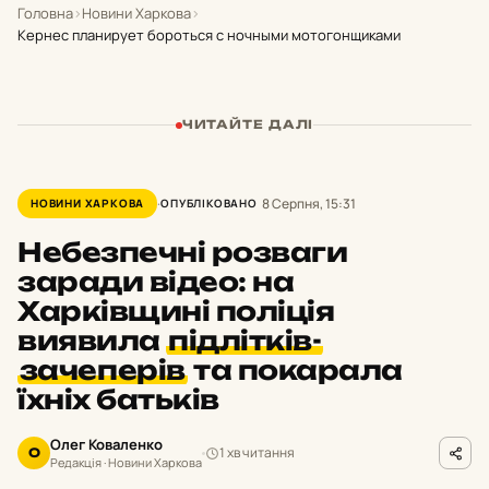
Головна
›
Новини Харкова
›
Кернес планирует бороться с ночными мотогонщиками
ЧИТАЙТЕ ДАЛІ
8 Серпня, 15:31
НОВИНИ ХАРКОВА
ОПУБЛІКОВАНО
Небезпечні розваги
заради відео: на
Харківщині поліція
виявила
підлітків-
зачеперів
та покарала
їхніх батьків
Олег Коваленко
1 хв читання
О
Редакція · Новини Харкова