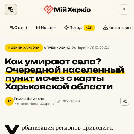
Мій Харків
Статті
Новини
Погода
Карта триво
+22°
Перейти
до
24 Червня 2013, 22:34
НОВИНИ ХАРКОВА
ОПУБЛІКОВАНО
контенту
Как умирают села?
Очередной населенный
пункт
исчез с карты
Харьковской области
Роман Шемигон
1 хв читання
Р
Редакція · Новини Харкова
У
рбанизация регионов приводит к