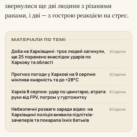
звернулися ще дві людини з різаними
ранами, і дві — з гострою реакцією на стрес.
МАТЕРІАЛИ ПО ТЕМІ
Доба на Харківщині: троє людей загинули,
9 Серпня
ще 25 поранено внаслідок ударів по
Харкову та області
Прогноз погоди у Харкові на 9 серпня:
9 Серпня
мінлива хмарність та до +28°С
Харків 8 серпня: удар по цвинтарю, втрата
8 Серпня
руки від FPV, погром у гуртожитку
Небезпечні розваги заради відео: на
8 Серпня
Харківщині поліція виявила підлітків-
зачеперів та покарала їхніх батьків