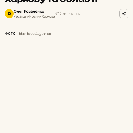
Олег Коваленко
2 хв читання
О
Редакція · Новини Харкова
kharkivoda.gov.ua
ФОТО
М
инулої доби російські окупанти
завдавали ударів по місту Харків та
12 населених пунктах Харківської області.
Унаслідок обстрілів троє людей загинули, ще
25 цивільних дістали поранення та травми.
Про це повідомив начальник Харківської
ОВА Олег Синєгубов.