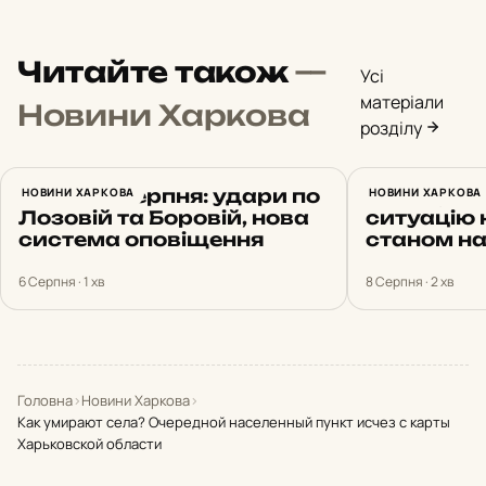
Читайте також
—
Усі
матеріали
Новини Харкова
розділу
Харків 6 серпня: удари по
НОВИНИ ХАРКОВА
Синєгубов
НОВИНИ ХАРКОВА
Лозовій та Боровій, нова
ситуацію 
система оповіщення
станом на
6 Серпня · 1 хв
8 Серпня · 2 хв
Головна
›
Новини Харкова
›
Как умирают села? Очередной населенный пункт исчез с карты
Харьковской области