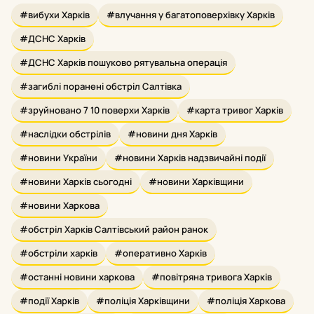
#вибухи Харків
#влучання у багатоповерхівку Харків
#ДСНС Харків
#ДСНС Харків пошуково рятувальна операція
#загиблі поранені обстріл Салтівка
#зруйновано 7 10 поверхи Харків
#карта тривог Харків
#наслідки обстрілів
#новини дня Харків
#новини України
#новини Харків надзвичайні події
#новини Харків сьогодні
#новини Харківщини
#новини Харкова
#обстріл Харків Салтівський район ранок
#обстріли харків
#оперативно Харків
#останні новини харкова
#повітряна тривога Харків
#події Харків
#поліція Харківщини
#поліція Харкова