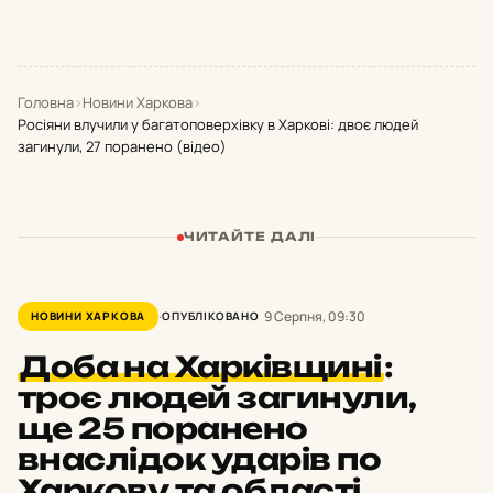
Головна
›
Новини Харкова
›
Росіяни влучили у багатоповерхівку в Харкові: двоє людей
загинули, 27 поранено (відео)
ЧИТАЙТЕ ДАЛІ
9 Серпня, 09:30
НОВИНИ ХАРКОВА
ОПУБЛІКОВАНО
Доба на Харківщині
:
троє людей загинули,
ще 25 поранено
внаслідок ударів по
Харкову та області