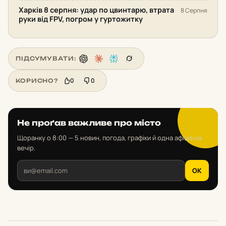
Харків 8 серпня: удар по цвинтарю, втрата
8 Серпня
руки від FPV, погром у гуртожитку
ПІДСУМУВАТИ:
0
0
КОРИСНО?
Не проґав важливе про місто
Щоранку о 8:00 — 5 новин, погода, графіки й одна афіша на
вечір.
OK