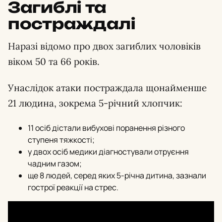
Загиблі та
постраждалі
Наразі відомо про двох загиблих чоловіків
віком 50 та 66 років.
Унаслідок атаки постраждала щонайменше
21 людина, зокрема 5-річний хлопчик:
11 осіб дістали вибухові поранення різного
ступеня тяжкості;
у двох осіб медики діагностували отруєння
чадним газом;
ще 8 людей, серед яких 5-річна дитина, зазнали
гострої реакції на стрес.