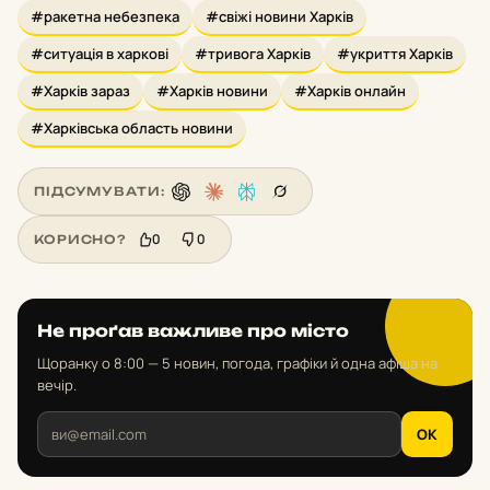
#ракетна небезпека
#свіжі новини Харків
#ситуація в харкові
#тривога Харків
#укриття Харків
#Харків зараз
#Харків новини
#Харків онлайн
#Харківська область новини
ПІДСУМУВАТИ:
0
0
КОРИСНО?
Не проґав важливе про місто
Щоранку о 8:00 — 5 новин, погода, графіки й одна афіша на
вечір.
OK