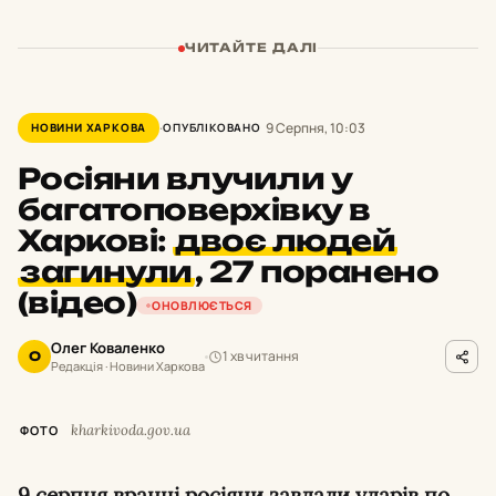
ЧИТАЙТЕ ДАЛІ
9 Серпня, 10:03
НОВИНИ ХАРКОВА
ОПУБЛІКОВАНО
Росіяни влучили у
багатоповерхівку в
Харкові:
двоє людей
загинули
,
27 поранено
(відео)
ОНОВЛЮЄТЬСЯ
Олег Коваленко
1 хв читання
О
Редакція · Новини Харкова
kharkivoda.gov.ua
ФОТО
9 серпня вранці росіяни завдали ударів по