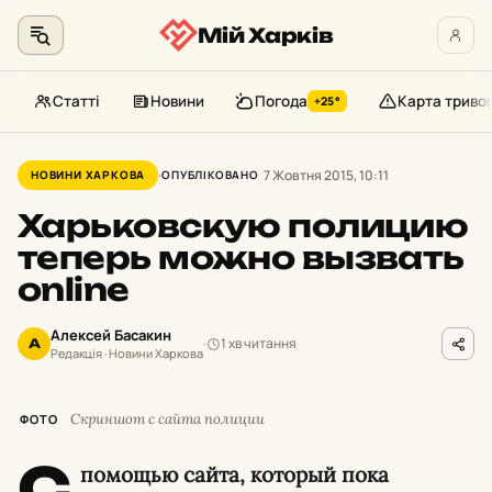
Мій Харків
Статті
Новини
Погода
Карта триво
+25°
Перейти
до
7 Жовтня 2015, 10:11
НОВИНИ ХАРКОВА
ОПУБЛІКОВАНО
контенту
Харьковскую полицию
теперь можно вызвать
online
Алексей Басакин
1 хв читання
А
Редакція · Новини Харкова
Скриншот с сайта полиции
ФОТО
С
помощью сайта, который пока