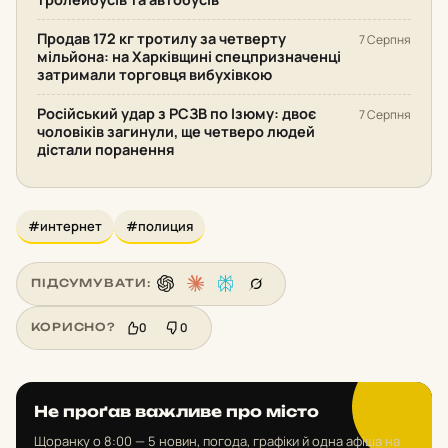
Продав 172 кг тротилу за четверту
7 Серпня
мільйона: на Харківщині спецпризначенці
затримали торговця вибухівкою
Російський удар з РСЗВ по Ізюму: двоє
7 Серпня
чоловіків загинули, ще четверо людей
дістали поранення
#интернет
#полиция
ПІДСУМУВАТИ:
0
0
КОРИСНО?
Не проґав важливе про місто
Щоранку о 8:00 — 5 новин, погода, графіки й одна афіша на