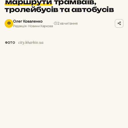
маршрути
трамваїв,
тролейбусів та автобусів
Олег Коваленко
2 хв читання
О
Редакція · Новини Харкова
city.kharkiv.ua
ФОТО
У
суботу,
8 серпня,
з 9:
00 до 19:
00 у
Харкові тимчасово припинять рух
низки трамваїв і тролейбусів.
Як повідомили у Департаменті будівництва
та шляхового господарства міськради,
це
пов’язано з плановими роботами АТ
«Харківобленерго».