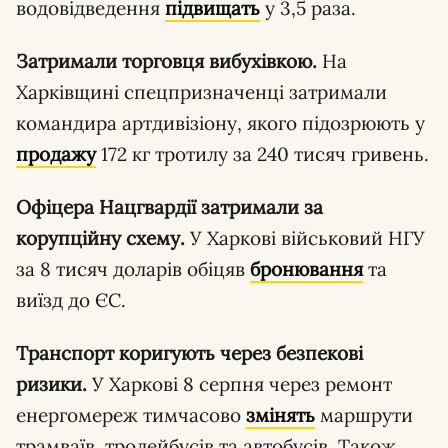
водовідведення
підвищать
у 3,5 раза.
Затримали торговця вибухівкою.
На
Харківщині спецпризначенці затримали
командира артдивізіону, якого підозрюють у
продажу
172 кг тротилу за 240 тисяч гривень.
Офіцера Нацгвардії затримали за
корупційну схему.
У Харкові військовий НГУ
за 8 тисяч доларів обіцяв
бронювання
та
виїзд до ЄС.
Транспорт коригують через безпекові
ризики.
У Харкові 8 серпня через ремонт
енергомереж тимчасово
змінять
маршрути
трамваїв, тролейбусів та автобусів. Також