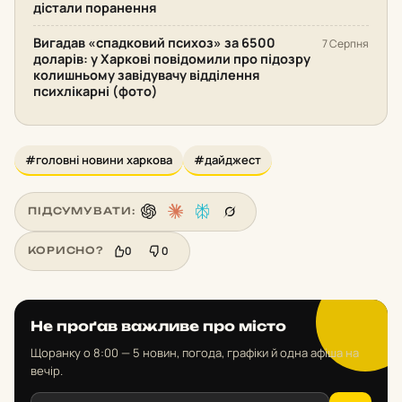
дістали поранення
Вигадав «спадковий психоз» за 6500
7 Серпня
доларів: у Харкові повідомили про підозру
колишньому завідувачу відділення
психлікарні (фото)
#головні новини харкова
#дайджест
ПІДСУМУВАТИ:
0
0
КОРИСНО?
Не проґав важливе про місто
Щоранку о 8:00 — 5 новин, погода, графіки й одна афіша на
вечір.