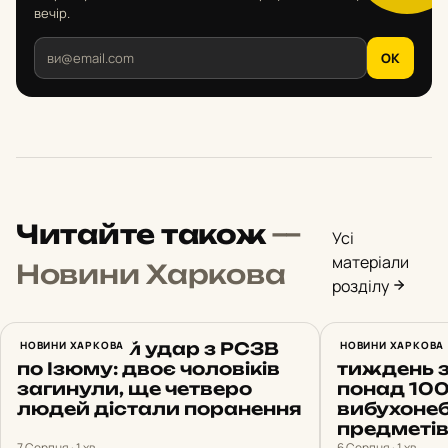
вечір.
OK
Читайте також
—
Усі
матеріали
Новини Харкова
розділу
Російський удар з РСЗВ
НОВИНИ ХАРКОВА
На Харків
НОВИНИ ХАРКОВА
по Ізюму: двоє чоловіків
тиждень 
загинули, ще четверо
понад 10
людей дістали поранення
вибухоне
предметі
7 Серпня · 1 хв
6 Серпня · 1 хв