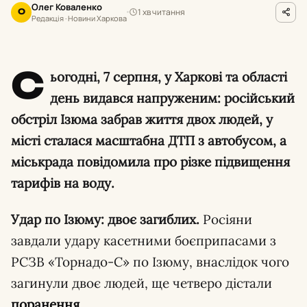
Олег Коваленко
1 хв читання
О
Редакція · Новини Харкова
С
ьогодні, 7 серпня, у Харкові та області
день видався напруженим: російський
обстріл Ізюма забрав життя двох людей, у
місті сталася масштабна ДТП з автобусом, а
міськрада повідомила про різке підвищення
тарифів на воду.
Удар по Ізюму: двоє загиблих.
Росіяни
завдали удару касетними боєприпасами з
РСЗВ «Торнадо-С» по Ізюму, внаслідок чого
загинули двоє людей, ще четверо дістали
поранення
.