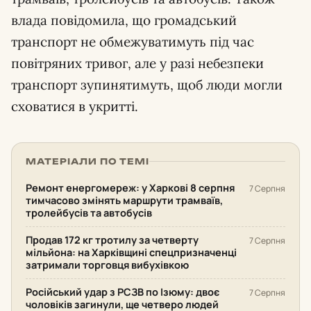
влада повідомила, що громадський
транспорт не обмежуватимуть під час
повітряних тривог, але у разі небезпеки
транспорт зупинятимуть, щоб люди могли
сховатися в укритті.
МАТЕРІАЛИ ПО ТЕМІ
Ремонт енергомереж: у Харкові 8 серпня
7 Серпня
тимчасово змінять маршрути трамваїв,
тролейбусів та автобусів
Продав 172 кг тротилу за четверту
7 Серпня
мільйона: на Харківщині спецпризначенці
затримали торговця вибухівкою
Російський удар з РСЗВ по Ізюму: двоє
7 Серпня
чоловіків загинули, ще четверо людей