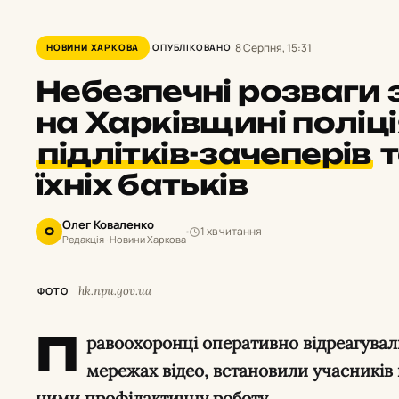
8 Серпня, 15:31
НОВИНИ ХАРКОВА
ОПУБЛІКОВАНО
Небезпечні розваги 
на Харківщині поліц
підлітків-зачеперів
т
їхніх батьків
Олег Коваленко
1 хв читання
О
Редакція · Новини Харкова
hk.npu.gov.ua
ФОТО
П
равоохоронці оперативно відреагувал
мережах відео, встановили учасників 
ними профілактичну роботу.