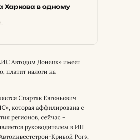
ка Харкова в одному
і.
АИС Автодом Донецк» имеет
о, платит налоги на
яется Спартак Евгеньевич
С», которая аффилирована с
ия регионов, сейчас –
является руководителем в ИП
Автоинвестстрой-Кривой Рог»,