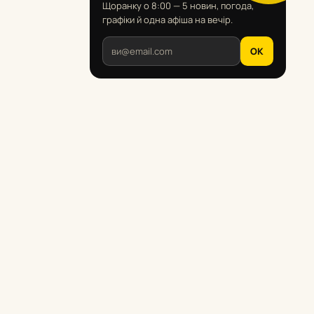
Щоранку о 8:00 — 5 новин, погода,
графіки й одна афіша на вечір.
OK