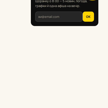
Щоранку о 8:00 — 5 новин, погода,
графіки й одна афіша на вечір.
OK