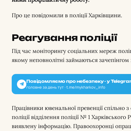
Про це повідомили в поліції Харківщини.
Реагування поліції
Під час моніторингу соціальних мереж полі
якому неповнолітні займаються зачепінгом 
Повідомляємо про небезпеку - у Telegra
головне за день тут · t.me/mykharkov_info
Працівники ювенальної превенції спільно з
поліції відділення поліції № 1 Харківського
виявлену інформацію. Правоохоронці опра