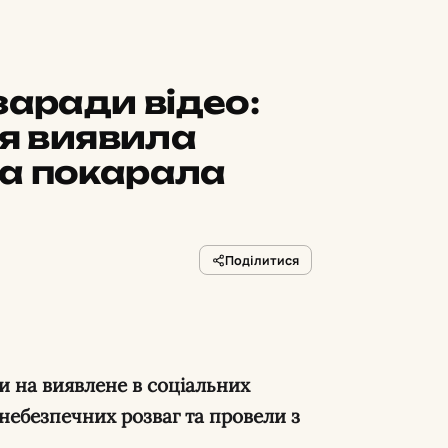
заради відео:
ія виявила
а покарала
Поділитися
и на виявлене в соціальних
небезпечних розваг та провели з