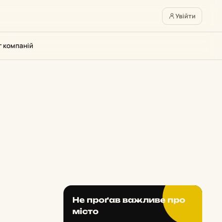
Увійти
г компаній
Не проґав важливе про
місто