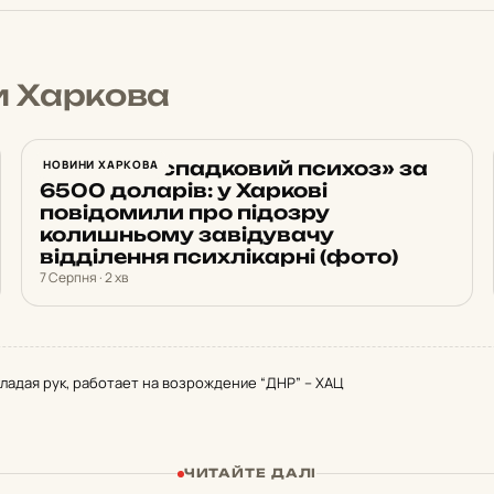
и Харкова
Вигадав «спадковий психоз» за
НОВИНИ ХАРКОВА
6500 доларів: у Харкові
повідомили про підозру
колишньому завідувачу
відділення психлікарні (фото)
7 Серпня · 2 хв
ладая рук, работает на возрождение “ДНР” – ХАЦ
ЧИТАЙТЕ ДАЛІ