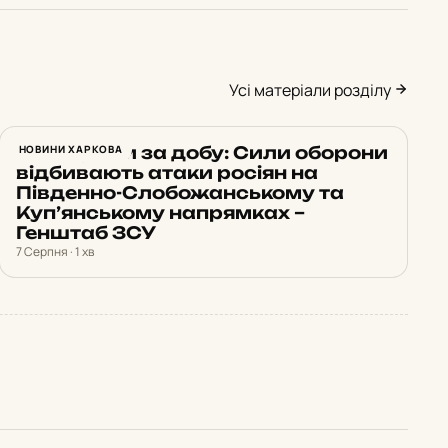
Усі матеріали розділу
22 штурми за добу: Сили оборони
НОВИНИ ХАРКОВА
відбивають атаки росіян на
Південно-Слобожанському та
Куп’янському напрямках –
Генштаб ЗСУ
7 Серпня · 1 хв