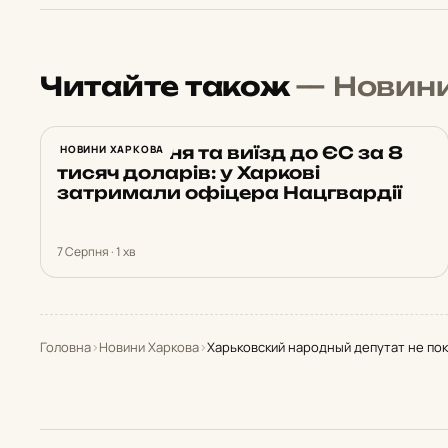
Читайте також
— Новин
Бронювання та виїзд до ЄС за 8
НОВИНИ ХАРКОВА
тисяч доларів: у Харкові
затримали офіцера Нацгвардії
7 Серпня · 1 хв
Головна
›
Новини Харкова
›
Харьковский народный депутат не пок