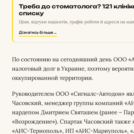
Треба до стоматолога? 121 кліні
списку
Ціни, відгуки пацієнтів, графік роботи й адреси на мап
Дізнатись більше
→
По состоянию на сегодняшний день ООО «
налоговый долг в Украине, поэтому вероятн
оккупированной территории.
Руководителем ООО «Сигналс-Автодон» явл
Часовский, менеджер группы компаний «АИ
нардепом Дмитрием Святашем (ранее – Парт
«Возрождение»). Спартак Часовский также 
«АИС-Тернополь», ИП «АИС-Мариуполь», «