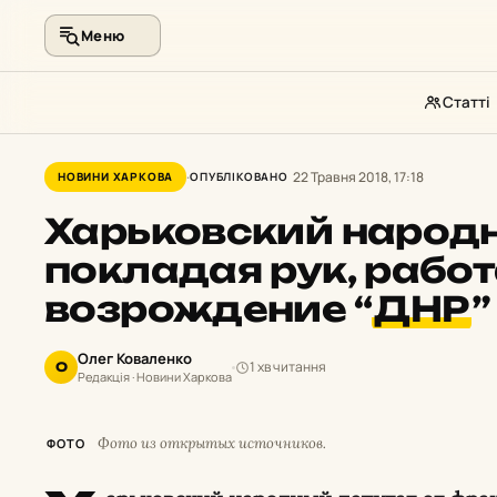
Меню
Статті
Перейти
до
22 Травня 2018, 17:18
НОВИНИ ХАРКОВА
ОПУБЛІКОВАНО
контенту
Харьковский народн
покладая рук, работ
возрождение “
ДНР
”
Олег Коваленко
1 хв читання
О
Редакція · Новини Харкова
Фото из открытых источников.
ФОТО