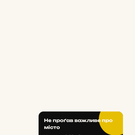
Не проґав важливе про
місто