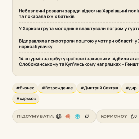
Небезпечні розваги заради відео: на Харківщині поліц
та покарала їхніх батьків
У Харкові група молодиків влаштували погром у гурт
Відправляла психотропи поштою у чотири області: у 
наркозбувачку
14 штурмів за добу: українські захисники відбили ата
Слобожанському та Куп’янському напрямках – Геншт
#Бизнес
#Возрождение
#Дмитрий Святаш
#днр
#харьков
0
ПІДСУМУВАТИ:
КОРИСНО?