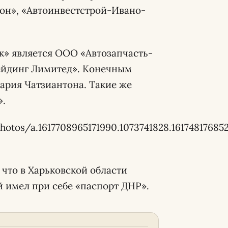
он», «Автоинвестстрой-Ивано-
» является ООО «Автозапчасть-
ейдинг Лимитед». Конечным
рия Чатзиантона. Такие же
».
hotos/a.1617708965171990.1073741828.1617481768
, что в Харьковской области
 имел при себе «паспорт ДНР».