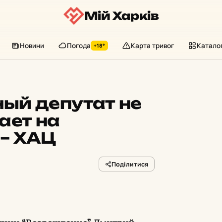
Мій Харків
Новини
Погода
Карта тривог
Катало
+18°
ый депутат не
ает на
 – ХАЦ
Поділитися