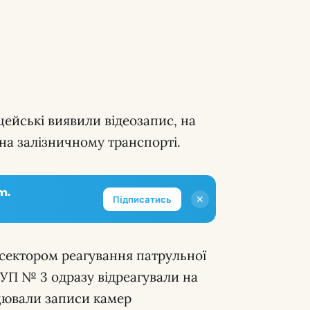
цейські виявили відеозапис, на
на залізничному транспорті.
m.
✕
Підписатись
 сектором реагування патрульної
 РУП № 3 одразу відреагували на
цювали записи камер