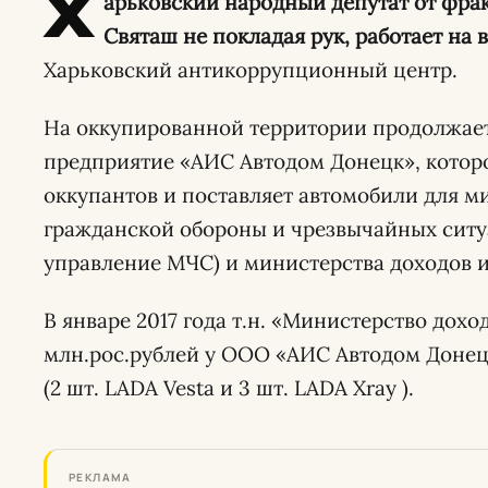
Х
арьковский народный депутат от фр
Святаш не покладая рук, работает на
Харьковский антикоррупционный центр.
На оккупированной территории продолжает
предприятие «АИС Автодом Донецк», которо
оккупантов и поставляет автомобили для м
гражданской обороны и чрезвычайных ситу
управление МЧС) и министерства доходов и
В январе 2017 года т.н. «Министерство дохо
млн.рос.рублей у ООО «АИС Автодом Донец
(2 шт. LADA Vesta и 3 шт. LADA Хray ).
РЕКЛАМА