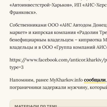
«Автоинвестстрой-Харьков», ИП «АИС-Херс
Франковск».
Собственниками ООО «АИС Автодом Донецк
маркет» и кипрская компания «Радолин Тр
бенефициарным владельцем – киприотка Ма
владельцы и в ООО «Группа компаний АИС
https://www.facebook.com/anticor.kharkiv/p
type=3
Напомним, ранее MyKharkov.info
сообщали
пограничники задержали мужчину, который
МАТЕРІАЛИ ПО ТЕМІ