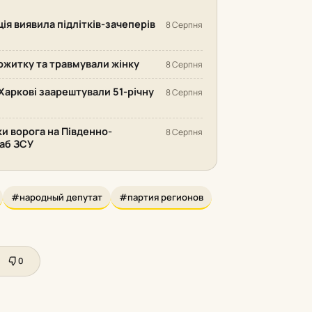
ія виявила підлітків-зачеперів
8 Серпня
ожитку та травмували жінку
8 Серпня
Харкові заарештували 51-річну
8 Серпня
ки ворога на Південно-
8 Серпня
аб ЗСУ
#народный депутат
#партия регионов
0