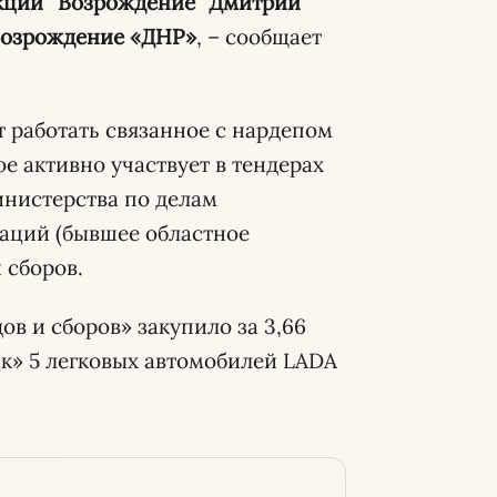
акции “Возрождение” Дмитрий
 возрождение «ДНР»
, – сообщает
 работать связанное с нардепом
е активно участвует в тендерах
инистерства по делам
аций (бывшее областное
 сборов.
дов и сборов» закупило за 3,66
к» 5 легковых автомобилей LADA