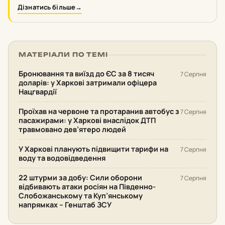
Дізнатись більше
→
МАТЕРІАЛИ ПО ТЕМІ
Бронювання та виїзд до ЄС за 8 тисяч
7 Серпня
доларів: у Харкові затримали офіцера
Нацгвардії
Проїхав на червоне та протаранив автобус з
7 Серпня
пасажирами: у Харкові внаслідок ДТП
травмовано дев’ятеро людей
У Харкові планують підвищити тарифи на
7 Серпня
воду та водовідведення
22 штурми за добу: Сили оборони
7 Серпня
відбивають атаки росіян на Південно-
Слобожанському та Куп’янському
напрямках – Генштаб ЗСУ