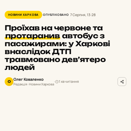
7 Серпня, 13:28
НОВИНИ ХАРКОВА
ОПУБЛІКОВАНО
Проїхав на червоне та
протаранив
автобус з
пасажирами: у Харкові
внаслідок ДТП
травмовано дев’ятеро
людей
Олег Коваленко
1 хв читання
О
Редакція · Новини Харкова
hk.npu.gov.ua
ФОТО
В
ранці 7 серпня на перехресті
проспекту Альошина та вулиці Бібліка