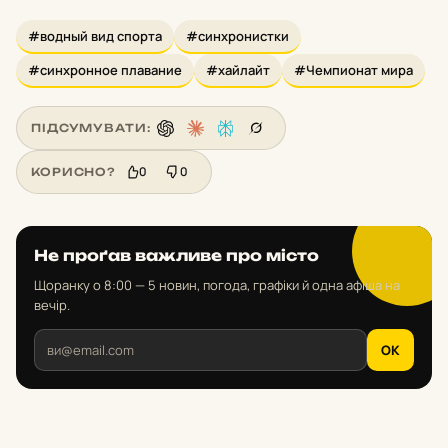
#водный вид спорта
#синхронистки
#синхронное плавание
#хайлайт
#Чемпионат мира
ПІДСУМУВАТИ:
0
0
КОРИСНО?
Не проґав важливе про місто
Щоранку о 8:00 — 5 новин, погода, графіки й одна афіша на
вечір.
OK