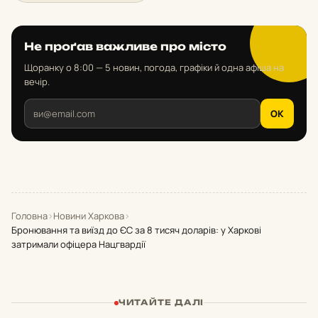
Не проґав важливе про місто
Щоранку о 8:00 — 5 новин, погода, графіки й одна афіша на
вечір.
OK
Головна
›
Новини Харкова
›
Бронювання та виїзд до ЄС за 8 тисяч доларів: у Харкові
затримали офіцера Нацгвардії
ЧИТАЙТЕ ДАЛІ