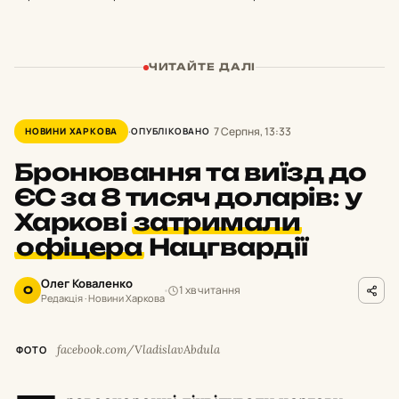
ЧИТАЙТЕ ДАЛІ
7 Серпня, 13:33
НОВИНИ ХАРКОВА
ОПУБЛІКОВАНО
Бронювання та виїзд до
ЄС за 8 тисяч доларів: у
Харкові
затримали
офіцера
Нацгвардії
Олег Коваленко
1 хв читання
О
Редакція · Новини Харкова
facebook.com/VladislavAbdula
ФОТО