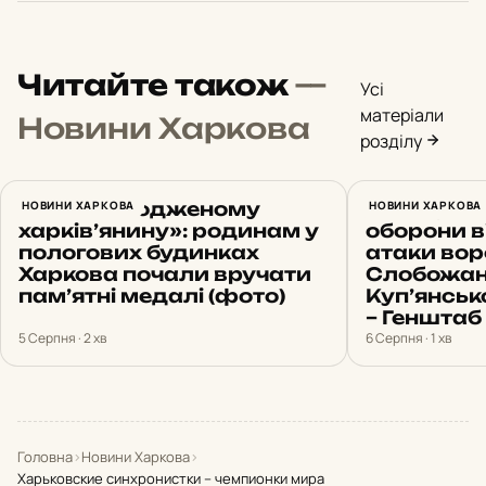
Читайте також
—
Усі
матеріали
Новини Харкова
розділу
«Новонародженому
НОВИНИ ХАРКОВА
23 штурми
НОВИНИ ХАРКОВА
харків’янину»: родинам у
оборони 
пологових будинках
атаки вор
Харкова почали вручати
Слобожан
пам’ятні медалі (фото)
Куп’янсь
– Генштаб
5 Серпня · 2 хв
6 Серпня · 1 хв
Головна
›
Новини Харкова
›
Харьковские синхронистки – чемпионки мира