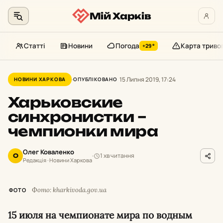
Мій Харків
Статті
Новини
Погода
Карта триво
+29°
Перейти
до
15 Липня 2019, 17:24
НОВИНИ ХАРКОВА
ОПУБЛІКОВАНО
контенту
Харьковские
синхронистки –
чемпионки мира
Олег Коваленко
1 хв читання
О
Редакція · Новини Харкова
Фото: kharkivoda.gov.ua
ФОТО
15 июля на чемпионате мира по водным