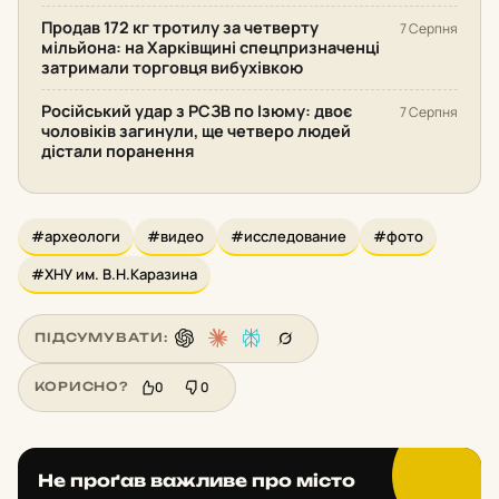
Продав 172 кг тротилу за четверту
7 Серпня
мільйона: на Харківщині спецпризначенці
затримали торговця вибухівкою
Російський удар з РСЗВ по Ізюму: двоє
7 Серпня
чоловіків загинули, ще четверо людей
дістали поранення
#археологи
#видео
#исследование
#фото
#ХНУ им. В.Н.Каразина
ПІДСУМУВАТИ:
0
0
КОРИСНО?
Не проґав важливе про місто