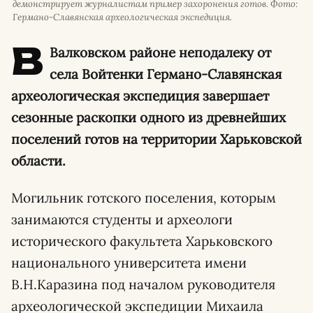
демонстрирует журналистам пример захоронения готов. Фото:
Германо-Славянская археологическая экспедиция.
В
Валковском районе неподалеку от
села Войтенки Германо-Славянская
археологическая экспедиция завершает
сезонные раскопки одного из древнейших
поселений готов на территории Харьковской
области.
Могильник готского поселения, которым
занимаются студенты и археологи
исторического факультета Харьковского
национального университета имени
В.Н.Каразина под началом руководителя
археологической экспедиции Михаила