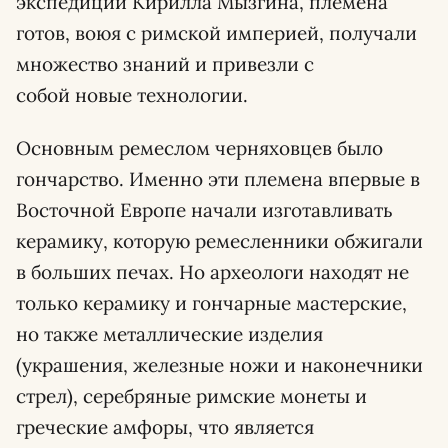
экспедиции Кирилла Мызгина, племена
готов, воюя с римской империей, получали
множество знаний и привезли с
собой новые технологии.
Основным ремеслом черняховцев было
гончарство. Именно эти племена впервые в
Восточной Европе начали изготавливать
керамику, которую ремесленники обжигали
в больших печах. Но археологи находят не
только керамику и гончарные мастерские,
но также металлические изделия
(украшения, железные ножи и наконечники
стрел), серебряные римские монеты и
греческие амфоры, что является