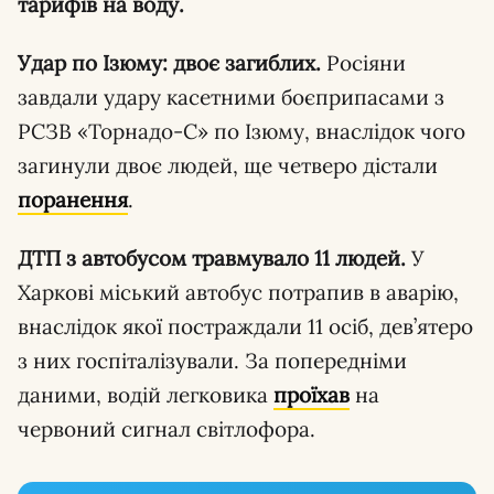
тарифів на воду.
Удар по Ізюму: двоє загиблих.
Росіяни
завдали удару касетними боєприпасами з
РСЗВ «Торнадо-С» по Ізюму, внаслідок чого
загинули двоє людей, ще четверо дістали
поранення
.
ДТП з автобусом травмувало 11 людей.
У
Харкові міський автобус потрапив в аварію,
внаслідок якої постраждали 11 осіб, дев’ятеро
з них госпіталізували. За попередніми
даними, водій легковика
проїхав
на
червоний сигнал світлофора.