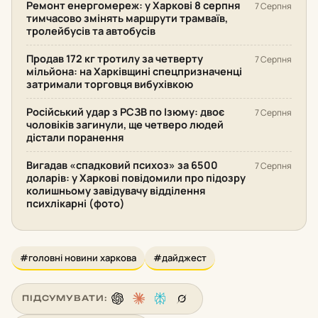
Ремонт енергомереж: у Харкові 8 серпня
7 Серпня
тимчасово змінять маршрути трамваїв,
тролейбусів та автобусів
Продав 172 кг тротилу за четверту
7 Серпня
мільйона: на Харківщині спецпризначенці
затримали торговця вибухівкою
Російський удар з РСЗВ по Ізюму: двоє
7 Серпня
чоловіків загинули, ще четверо людей
дістали поранення
Вигадав «спадковий психоз» за 6500
7 Серпня
доларів: у Харкові повідомили про підозру
колишньому завідувачу відділення
психлікарні (фото)
#головні новини харкова
#дайджест
ПІДСУМУВАТИ: