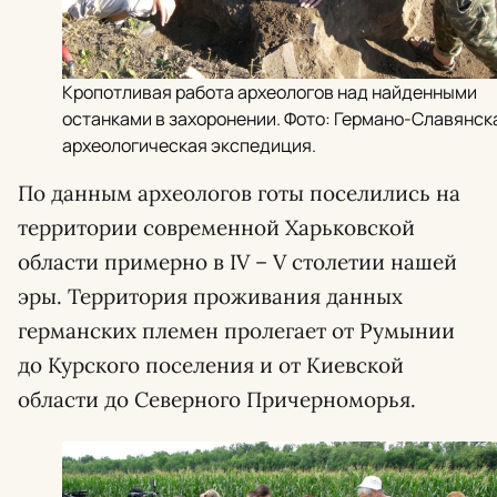
Кропотливая работа археологов над найденными
останками в захоронении. Фото: Германо-Славянск
археологическая экспедиция.
По данным археологов готы поселились на
территории современной Харьковской
области примерно в IV – V столетии нашей
эры. Территория проживания данных
германских племен пролегает от Румынии
до Курского поселения и от Киевской
области до Северного Причерноморья.