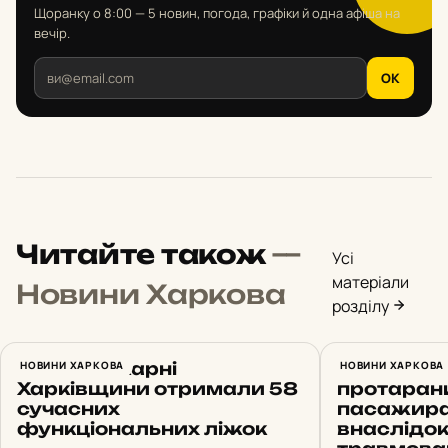
Щоранку о 8:00 — 5 новин, погода, графіки й одна афіша на
вечір.
OK
Читайте також
—
Усі
матеріали
Новини Харкова
розділу
Ще три лікарні
НОВИНИ ХАРКОВА
Проїхав н
НОВИНИ ХАРКОВА
Харківщини отримали 58
протарани
сучасних
пасажирам
функціональних ліжок
внаслідо