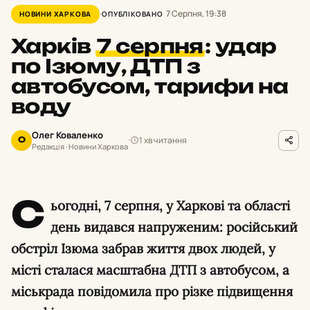
7 Серпня, 19:38
НОВИНИ ХАРКОВА
ОПУБЛІКОВАНО
Харків
7 серпня
:
удар
по Ізюму, ДТП з
автобусом, тарифи на
воду
Олег Коваленко
1 хв читання
О
Редакція · Новини Харкова
С
ьогодні, 7 серпня, у Харкові та області
день видався напруженим: російський
обстріл Ізюма забрав життя двох людей, у
місті сталася масштабна ДТП з автобусом, а
міськрада повідомила про різке підвищення