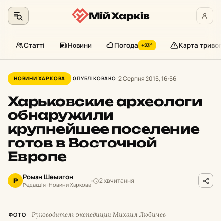
Мій Харків
Статті
Новини
Погода
Карта триво
+23°
Перейти
до
2 Серпня 2015, 16:56
НОВИНИ ХАРКОВА
ОПУБЛІКОВАНО
контенту
Харьковские археологи
обнаружили
крупнейшее поселение
готов в Восточной
Европе
Роман Шемигон
2 хв читання
Р
Редакція · Новини Харкова
Руководитель экспедиции Михаил Любичев
ФОТО