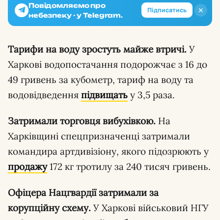
Повідомляємо про
✕
Підписатись
небезпеку - у Telegram.
Тарифи на воду зростуть майже втричі.
У
Харкові водопостачання подорожчає з 16 до
49 гривень за кубометр, тариф на воду та
водовідведення
підвищать
у 3,5 раза.
Затримали торговця вибухівкою.
На
Харківщині спецпризначенці затримали
командира артдивізіону, якого підозрюють у
продажу
172 кг тротилу за 240 тисяч гривень.
Офіцера Нацгвардії затримали за
корупційну схему.
У Харкові військовий НГУ