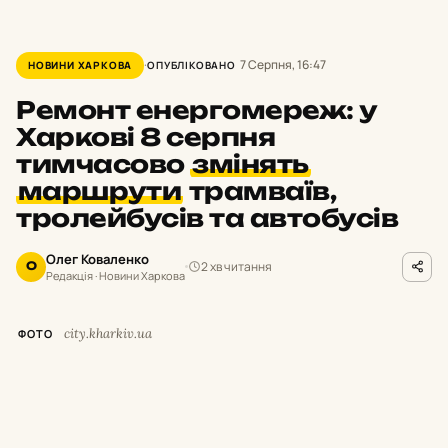
7 Серпня, 16:47
НОВИНИ ХАРКОВА
ОПУБЛІКОВАНО
Ремонт енергомереж: у
Харкові 8 серпня
тимчасово
змінять
маршрути
трамваїв,
тролейбусів та автобусів
Олег Коваленко
2 хв читання
О
Редакція · Новини Харкова
city.kharkiv.ua
ФОТО
У
суботу,
8 серпня,
з 9:
00 до 19:
00 у
Харкові тимчасово припинять рух