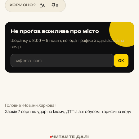
0
0
КОРИСНО?
Не проґав важливе про місто
Щоранку о 8:00 — 5 новин, погода, графіки й одна афіша на
вечір.
OK
Головна
›
Новини Харкова
›
Харків 7 серпня: удар по Ізюму, ДТП з автобусом, тарифи на воду
ЧИТАЙТЕ ДАЛІ