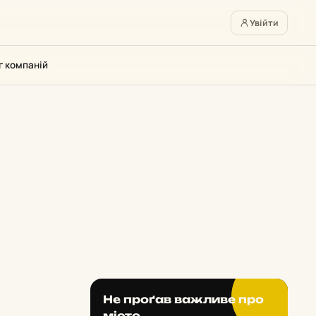
Увійти
г компаній
Не проґав важливе про
місто