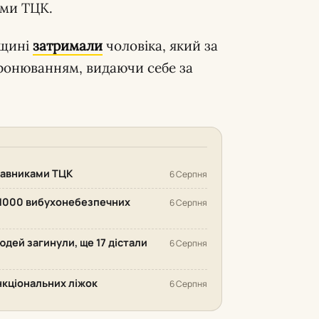
ами ТЦК.
вщині
затримали
чоловіка, який за
бронюванням, видаючи себе за
ставниками ТЦК
6 Серпня
 1000 вибухонебезпечних
6 Серпня
людей загинули, ще 17 дістали
6 Серпня
нкціональних ліжок
6 Серпня