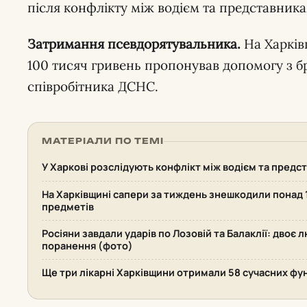
після конфлікту між водієм та представник
Затримання псевдорятувальника.
На Харкі
100 тисяч гривень пропонував допомогу з 
співробітника ДСНС.
МАТЕРІАЛИ ПО ТЕМІ
У Харкові розслідують конфлікт між водієм та пред
На Харківщині сапери за тиждень знешкодили понад
предметів
Росіяни завдали ударів по Лозовій та Балаклії: двоє 
поранення (фото)
Ще три лікарні Харківщини отримали 58 сучасних фу