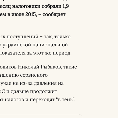
месяц налоговики собрали 1,9
ем в июле 2015, – сообщает
х поступлений – так, только
в украинской национальной
оказателя за этот же период.
говиков Николай Рыбаков, такие
учшению сервисного
учае не из-за давления на
ГФС и дальше продолжит
 налогов и переходят “в тень”.