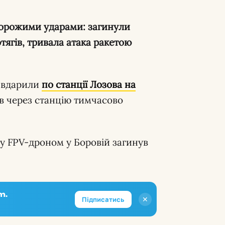
тягів, тривала атака ракетою
 вдарили
по станції Лозова на
гів через станцію тимчасово
у FPV-дроном у Боровій загинув
m.
✕
Підписатись