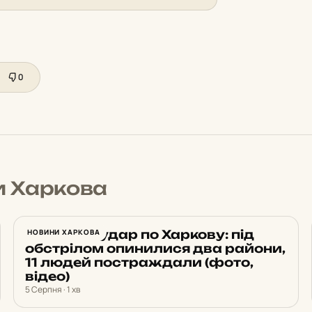
0
и Харкова
Ракетний удар по Харкову: під
НОВИНИ ХАРКОВА
обстрілом опинилися два райони,
11 людей постраждали (фото,
відео)
5 Серпня · 1 хв