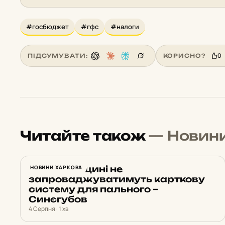
#госбюджет
#гфс
#налоги
0
ПІДСУМУВАТИ:
КОРИСНО?
Читайте також
— Новин
На Харківщині не
НОВИНИ ХАРКОВА
запроваджуватимуть карткову
систему для пального –
Синєгубов
4 Серпня · 1 хв