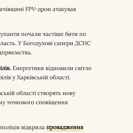
ачівщині FPV-дрон атакував
упанти почали частіше бити по
бласть. У Богодухові сапери ДСНС
ідприємства.
лів.
Енергетики відновили світло
лів у Харківській області.
ській області створять нову
му точкового сповіщення
 поліція відкрила
провадження