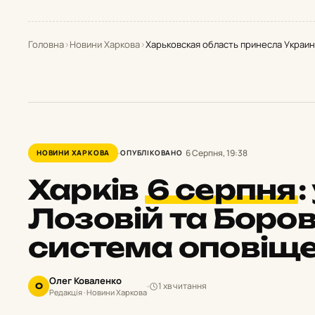
Головна
›
Новини Харкова
›
Харьковская область принесла Украин
6 Серпня, 19:38
НОВИНИ ХАРКОВА
ОПУБЛІКОВАНО
Харків
6 серпня
:
Лозовій та Боров
система оповіщ
Олег Коваленко
1 хв читання
О
Редакція · Новини Харкова