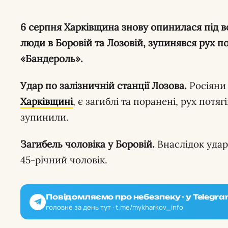
6 серпня Харківщина знову опинилася під ворожими ударами: загинули
люди в Боровій та Лозовій, зупинявся рух по
«Бандероль».
Удар по залізничній станції Лозова.
Росіяни
Харківщині
, є загиблі та поранені, рух потя
зупинили.
Загибель чоловіка у Боровій.
Внаслідок удар
45-річний чоловік.
Повідомляємо про небезпеку - у Telegra
головне за день тут · t.me/mykharkov_info