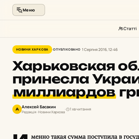
Меню
Статті
Перейти
до
1 Серпня 2016, 12:46
НОВИНИ ХАРКОВА
ОПУБЛІКОВАНО
контенту
Харьковская об
принесла Укра
миллиардов
гр
Алексей Басакин
1 хв читання
А
Редакція · Новини Харкова
менно такая сумма поступила в гос