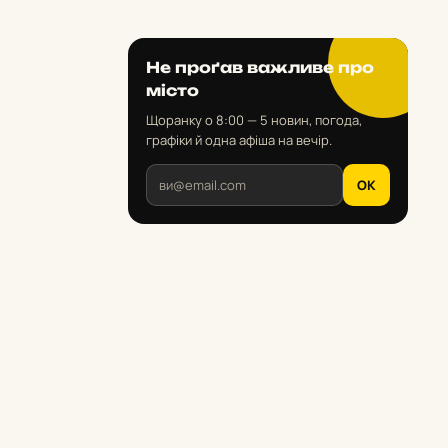
Не проґав важливе про
місто
Щоранку о 8:00 — 5 новин, погода,
графіки й одна афіша на вечір.
OK