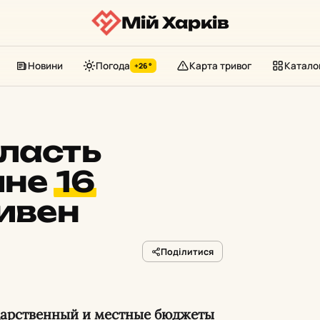
Мій Харків
Новини
Погода
Карта тривог
Катало
+26°
ласть
ине
16
ивен
Поділитися
ударственный и местные бюджеты