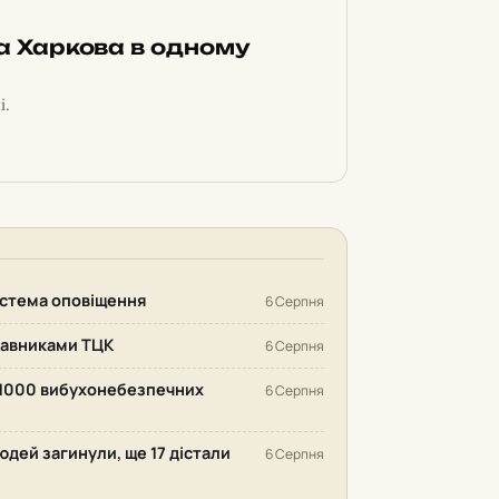
ка Харкова в одному
і.
система оповіщення
6 Серпня
ставниками ТЦК
6 Серпня
 1000 вибухонебезпечних
6 Серпня
людей загинули, ще 17 дістали
6 Серпня