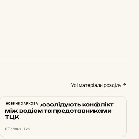
Усі матеріали розділу
У Харкові розслідують конфлікт
НОВИНИ ХАРКОВА
між водієм та представниками
ТЦК
6 Серпня · 1 хв