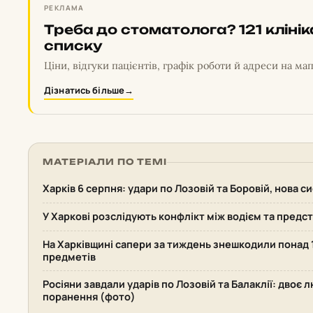
РЕКЛАМА
Треба до стоматолога? 121 кліні
списку
Ціни, відгуки пацієнтів, графік роботи й адреси на мап
Дізнатись більше
→
МАТЕРІАЛИ ПО ТЕМІ
Харків 6 серпня: удари по Лозовій та Боровій, нова 
У Харкові розслідують конфлікт між водієм та пред
На Харківщині сапери за тиждень знешкодили понад
предметів
Росіяни завдали ударів по Лозовій та Балаклії: двоє 
поранення (фото)