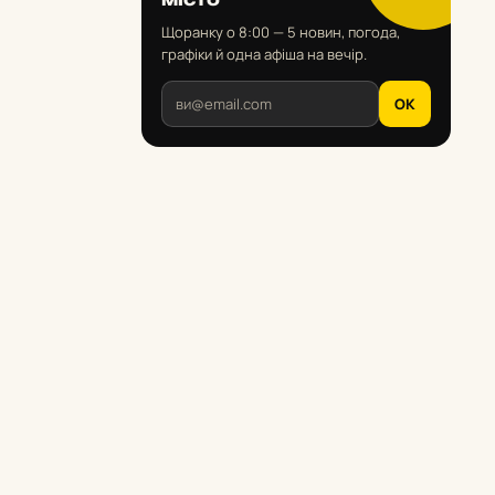
Щоранку о 8:00 — 5 новин, погода,
графіки й одна афіша на вечір.
OK