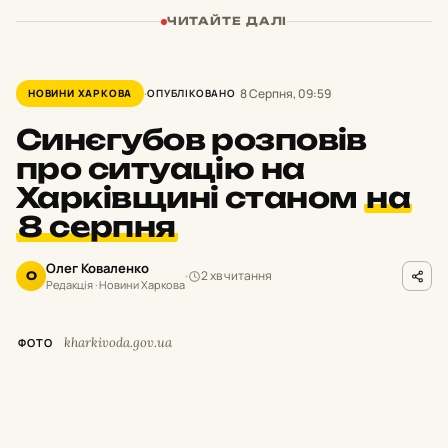
ЧИТАЙТЕ ДАЛІ
8 Серпня, 09:59
НОВИНИ ХАРКОВА
ОПУБЛІКОВАНО
Синєгубов розповів
про ситуацію на
Харківщині станом
на
8 серпня
Олег Коваленко
2 хв читання
О
Редакція · Новини Харкова
kharkivoda.gov.ua
ФОТО
М
инулої доби росіяни завдавали
ударів по місту Харків та 16