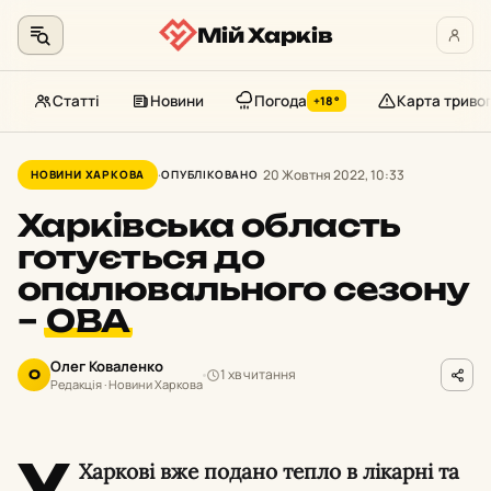
Мій Харків
Статті
Новини
Погода
Карта триво
+18°
Перейти
до
20 Жовтня 2022, 10:33
НОВИНИ ХАРКОВА
ОПУБЛІКОВАНО
контенту
Харківська область
готується до
опалювального сезону
–
ОВА
Олег Коваленко
1 хв читання
О
Редакція · Новини Харкова
У
Харкові вже подано тепло в лікарні та