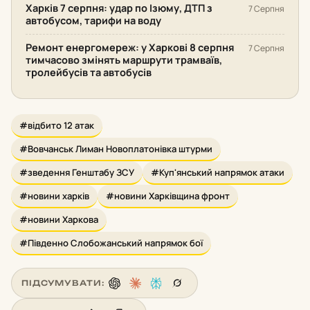
Харків 7 серпня: удар по Ізюму, ДТП з
7 Серпня
автобусом, тарифи на воду
Ремонт енергомереж: у Харкові 8 серпня
7 Серпня
тимчасово змінять маршрути трамваїв,
тролейбусів та автобусів
#відбито 12 атак
#Вовчанськ Лиман Новоплатонівка штурми
#зведення Генштабу ЗСУ
#Куп'янський напрямок атаки
#новини харків
#новини Харківщина фронт
#новини Харкова
#Південно Слобожанський напрямок бої
ПІДСУМУВАТИ: