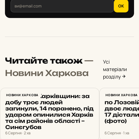
OK
Читайте також
—
Усі
матеріали
Новини Харкова
розділу
Обстріли Харківщини: за
НОВИНИ ХАРКОВА
Росіяни з
НОВИНИ ХАРКОВА
добу троє людей
по Лозовій
загинули, 14 поранено, під
двоє люде
ударом опинилися Харків
17 дістал
та сім районів області –
(фото)
Синєгубов
6 Серпня · 2 хв
6 Серпня · 1 хв