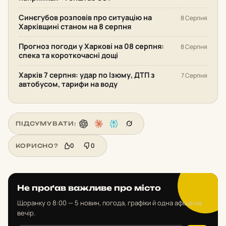
Синєгубов розповів про ситуацію на
8 Серпня
Харківщині станом на 8 серпня
Прогноз погоди у Харкові на 08 серпня:
8 Серпня
спека та короткочасні дощі
Харків 7 серпня: удар по Ізюму, ДТП з
7 Серпня
автобусом, тарифи на воду
ПІДСУМУВАТИ:
0
0
КОРИСНО?
Не проґав важливе про місто
Щоранку о 8:00 — 5 новин, погода, графіки й одна афіша на
вечір.