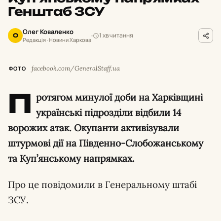
Генштаб ЗСУ
Олег Коваленко
1 хв читання
О
Редакція · Новини Харкова
facebook.com/GeneralStaff.ua
ФОТО
П
ротягом минулої доби на Харківщині
українські підрозділи відбили 14
ворожих атак. Окупанти активізували
штурмові дії на Південно-Слобожанському
та Куп’янському напрямках.
Про це повідомили в Генеральному штабі
ЗСУ.