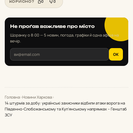
0
0
КОРИСНО?
Не проґав важливе про місто
Щоранку о 8:00 — 5 новин, погода, графіки й одна афіша на
вечір.
OK
Головна
›
Новини Харкова
›
14 штурмів за добу: українські захисники відбили атаки ворога на
Південно-Слобожанському та Куп’янському напрямках – Генштаб
ЗСУ