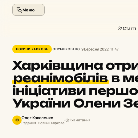
Меню
Статті
Перейти
до
9 Вересня 2022, 11:47
НОВИНИ ХАРКОВА
ОПУБЛІКОВАНО
контенту
Харківщина от
реанімобілів
в м
ініціативи першо
України Олени З
Олег Коваленко
1 хв читання
О
Редакція · Новини Харкова