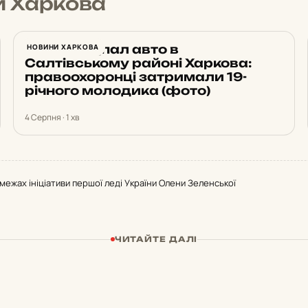
и Харкова
Нічний підпал авто в
НОВИНИ ХАРКОВА
Салтівському районі Харкова:
правоохоронці затримали 19-
річного молодика (фото)
4 Серпня · 1 хв
межах ініціативи першої леді України Олени Зеленської
ЧИТАЙТЕ ДАЛІ