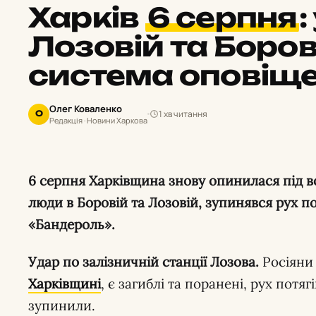
Харків
6 серпня
:
Лозовій та Боров
система оповіщ
Олег Коваленко
1 хв читання
О
Редакція · Новини Харкова
6 серпня Харківщина знову опинилася під ворожими ударами: загинули
люди в Боровій та Лозовій, зупинявся рух по
«Бандероль».
Удар по залізничній станції Лозова.
Росіяни
Харківщині
, є загиблі та поранені, рух потя
зупинили.