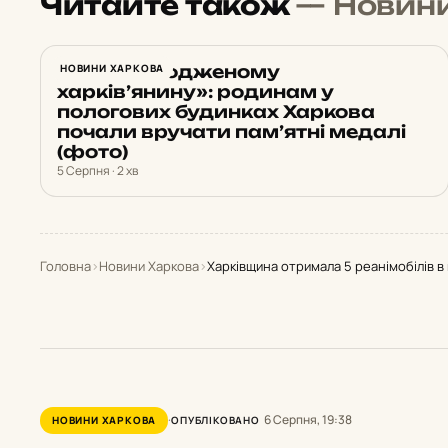
Читайте також
— Новин
«Новонародженому
НОВИНИ ХАРКОВА
харків’янину»: родинам у
пологових будинках Харкова
почали вручати пам’ятні медалі
(фото)
5 Серпня · 2 хв
Головна
›
Новини Харкова
›
Харківщина отримала 5 реанімобілів в 
6 Серпня, 19:38
НОВИНИ ХАРКОВА
ОПУБЛІКОВАНО