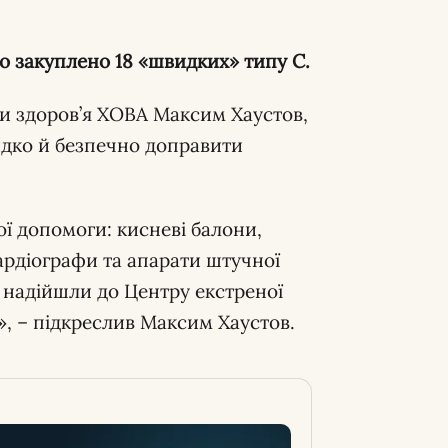
ло закуплено 18 «швидких» типу С.
и здоров’я ХОВА Максим Хаустов,
идко й безпечно доправити
ї допомоги: кисневі балони,
ардіографи та апарати штучної
і надійшли до Центру екстреної
, – підкреслив Максим Хаустов.