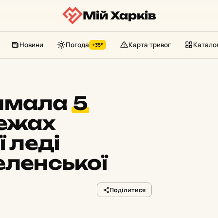
Мій Харків
Новини
Погода
Карта тривог
Катало
+35°
римала
5
ежах
ї леді
еленської
Поділитися