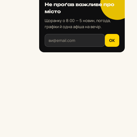
Не проґав важливе про
місто
Щоранку о 8:00 — 5 новин, погода,
графіки й одна афіша на вечір.
OK