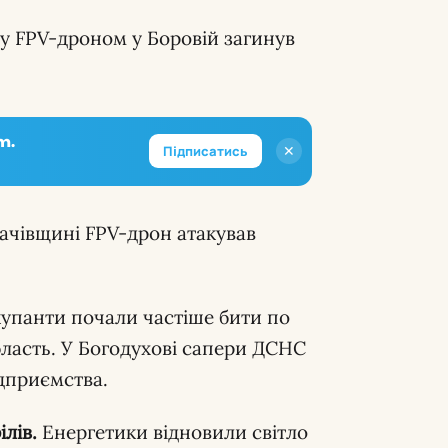
у FPV-дроном у Боровій загинув
m.
✕
Підписатись
ачівщині FPV-дрон атакував
упанти почали частіше бити по
бласть. У Богодухові сапери ДСНС
ідприємства.
лів.
Енергетики відновили світло