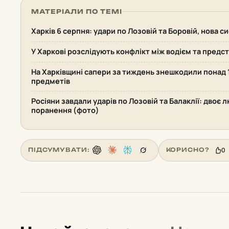
МАТЕРІАЛИ ПО ТЕМІ
Харків 6 серпня: удари по Лозовій та Боровій, нова 
У Харкові розслідують конфлікт між водієм та пред
На Харківщині сапери за тиждень знешкодили понад
предметів
Росіяни завдали ударів по Лозовій та Балаклії: двоє 
поранення (фото)
0
ПІДСУМУВАТИ:
КОРИСНО?