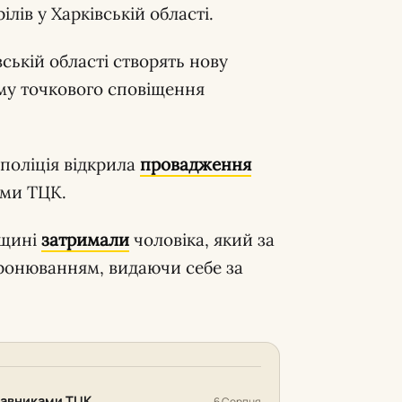
лів у Харківській області.
ській області створять нову
му точкового сповіщення
 поліція відкрила
провадження
ами ТЦК.
вщині
затримали
чоловіка, який за
бронюванням, видаючи себе за
ставниками ТЦК
6 Серпня