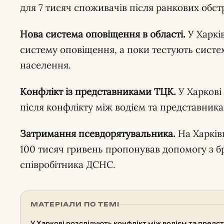
для 7 тисяч споживачів після ранкових обстрі
Нова система оповіщення в області.
У Харків
систему оповіщення, а поки тестують систе
населення.
Конфлікт із представниками ТЦК.
У Харкові
після конфлікту між водієм та представник
Затримання псевдорятувальника.
На Харкі
100 тисяч гривень пропонував допомогу з 
співробітника ДСНС.
МАТЕРІАЛИ ПО ТЕМІ
У Харкові розслідують конфлікт між водієм та пред