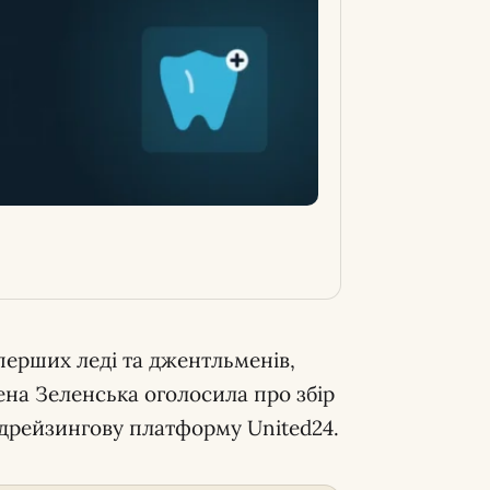
перших леді та джентльменів,
лена Зеленська оголосила про збір
ндрейзингову платформу United24.