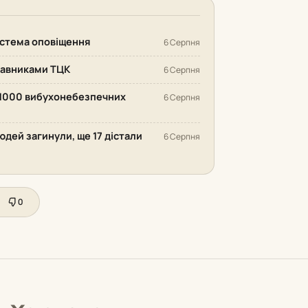
система оповіщення
6 Серпня
ставниками ТЦК
6 Серпня
 1000 вибухонебезпечних
6 Серпня
людей загинули, ще 17 дістали
6 Серпня
0