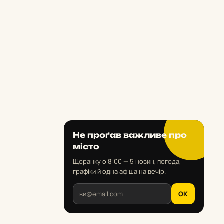
Не проґав важливе про
місто
Щоранку о 8:00 — 5 новин, погода,
графіки й одна афіша на вечір.
OK