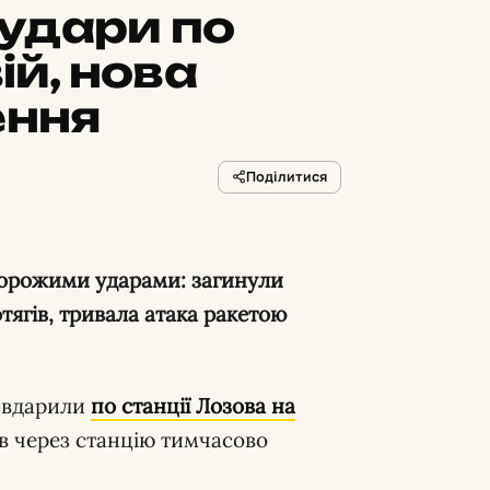
удари по
ій, нова
ення
Поділитися
тягів, тривала атака ракетою
 вдарили
по станції Лозова на
гів через станцію тимчасово