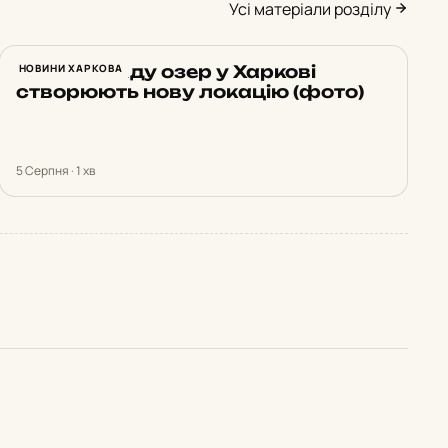
Усі матеріали розділу
Біля каскаду озер у Харкові
НОВИНИ ХАРКОВА
створюють нову локацію (фото)
5 Серпня · 1 хв