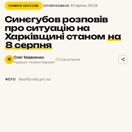
8 Серпня, 09:59
НОВИНИ ХАРКОВА
ОПУБЛІКОВАНО
Синєгубов розповів
про ситуацію на
Харківщині станом
на
8 серпня
Олег Коваленко
2 хв читання
О
Редакція · Новини Харкова
kharkivoda.gov.ua
ФОТО
М
инулої доби росіяни завдавали
ударів по місту Харків та 16
населених пунктах Харківської області.
Унаслідок обстрілів двоє людей загинули, ще