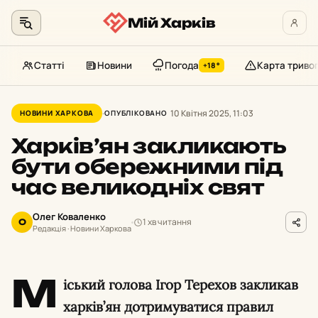
Мій Харків
Статті
Новини
Погода
Карта триво
+18°
Перейти
до
10 Квітня 2025, 11:03
НОВИНИ ХАРКОВА
ОПУБЛІКОВАНО
контенту
Харків’ян закликають
бути обережними під
час великодніх свят
Олег Коваленко
1 хв читання
О
Редакція · Новини Харкова
М
іський голова Ігор Терехов закликав
харків’ян дотримуватися правил