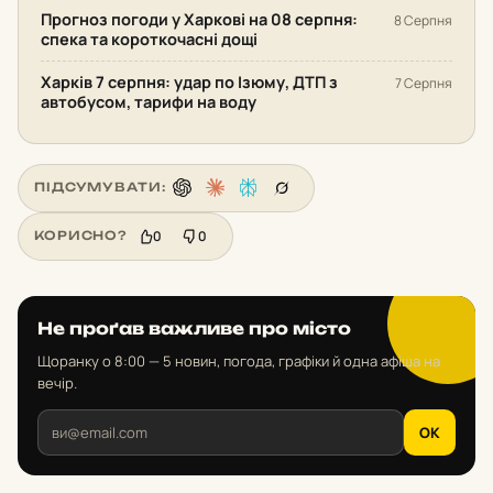
Прогноз погоди у Харкові на 08 серпня:
8 Серпня
спека та короткочасні дощі
Харків 7 серпня: удар по Ізюму, ДТП з
7 Серпня
автобусом, тарифи на воду
ПІДСУМУВАТИ:
0
0
КОРИСНО?
Не проґав важливе про місто
Щоранку о 8:00 — 5 новин, погода, графіки й одна афіша на
вечір.
OK