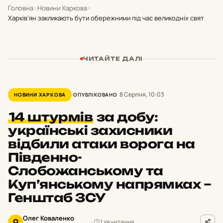
Головна
›
Новини Харкова
›
Харків’ян закликають бути обережними під час великодніх свят
ЧИТАЙТЕ ДАЛІ
8 Серпня, 10:03
НОВИНИ ХАРКОВА
ОПУБЛІКОВАНО
14 штурмів
за добу:
українські захисники
відбили атаки ворога на
Південно-
Слобожанському та
Куп’янському напрямках –
Генштаб ЗСУ
Олег Коваленко
1 хв читання
О