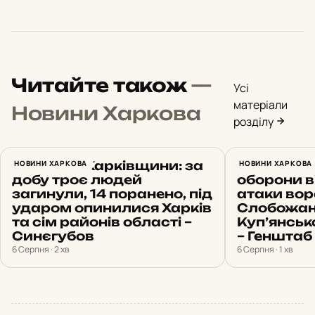
Читайте також
—
Усі
матеріали
Новини Харкова
розділу
Обстріли Харківщини: за
НОВИНИ ХАРКОВА
23 штурми
НОВИНИ ХАРКОВА
добу троє людей
оборони 
загинули, 14 поранено, під
атаки вор
ударом опинилися Харків
Слобожан
та сім районів області –
Куп’янсь
Синєгубов
– Генштаб
6 Серпня · 2 хв
6 Серпня · 1 хв