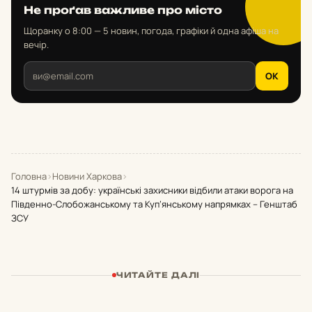
Не проґав важливе про місто
Щоранку о 8:00 — 5 новин, погода, графіки й одна афіша на
вечір.
OK
Головна
›
Новини Харкова
›
14 штурмів за добу: українські захисники відбили атаки ворога на
Південно-Слобожанському та Куп’янському напрямках – Генштаб
ЗСУ
ЧИТАЙТЕ ДАЛІ