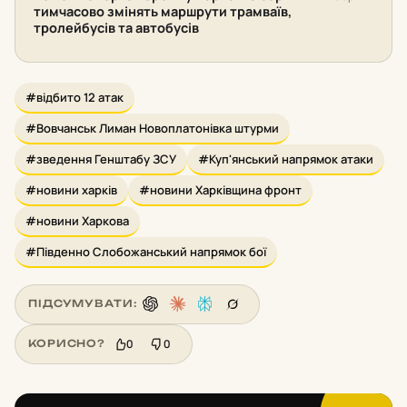
тимчасово змінять маршрути трамваїв,
тролейбусів та автобусів
#відбито 12 атак
#Вовчанськ Лиман Новоплатонівка штурми
#зведення Генштабу ЗСУ
#Куп'янський напрямок атаки
#новини харків
#новини Харківщина фронт
#новини Харкова
#Південно Слобожанський напрямок бої
ПІДСУМУВАТИ:
0
0
КОРИСНО?