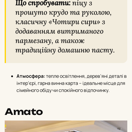
Що спробувати:
піцу з
прошуто крудо та руколою,
класичну «Чотири сири» з
додаванням витриманого
пармезану, а також
традиційну домашню пасту.
Атмосфера:
тепле освітлення, дерев’яні деталі в
інтер’єрi, гарна винна карта – ідеальне місце для
сімейного обіду чи спокійного відпочинку.
Amato