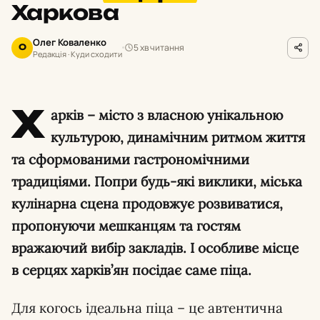
Харкова
Олег Коваленко
5 хв читання
О
Редакція · Куди сходити
Х
арків – місто з власною унікальною
культурою, динамічним ритмом життя
та сформованими гастрономічними
традиціями. Попри будь-які виклики, міська
кулінарна сцена продовжує розвиватися,
пропонуючи мешканцям та гостям
вражаючий вибір закладів. І особливе місце
в серцях харків’ян посідає саме піца.
Для когось ідеальна піца – це автентична