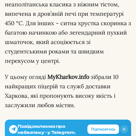
неаполітанська класика з ніжним тістом,
випечена в дров’яній печі при температурі
450 °C. Для інших – ситна хрустка скоринка з
багатою начинкою або легендарний пухкий
шматочок, який асоціюється зі
студентськими роками та швидким
перекусом у центрі.
У цьому огляді
MyKharkov.info
зібрали 10
найкращих піцерій та служб доставки
Харкова, які пропонують високу якість і
заслужили любов містян.
Повідомляємо про
✕
Підписатись
небезпеку - у Telegram.