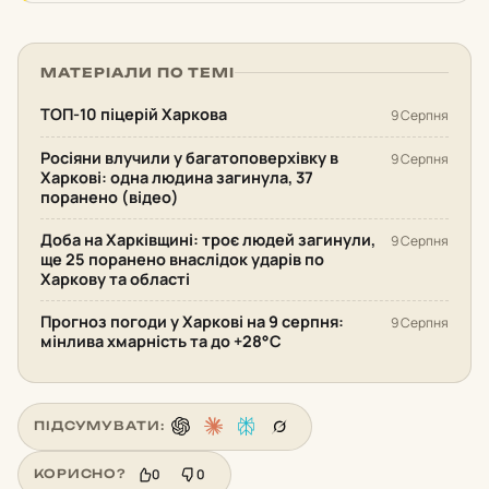
МАТЕРІАЛИ ПО ТЕМІ
ТОП-10 піцерій Харкова
9 Серпня
Росіяни влучили у багатоповерхівку в
9 Серпня
Харкові: одна людина загинула, 37
поранено (відео)
Доба на Харківщині: троє людей загинули,
9 Серпня
ще 25 поранено внаслідок ударів по
Харкову та області
Прогноз погоди у Харкові на 9 серпня:
9 Серпня
мінлива хмарність та до +28°С
ПІДСУМУВАТИ:
0
0
КОРИСНО?