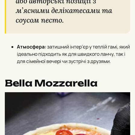
або авторські позиції з
м’ясними делікатесами та
соусом песто.
Атмосфера:
затишний інтер’єр у теплій гамі, який
ідеально підходить як для швидкого ланчу, так і
для сімейної вечері чи зустрічі з друзями.
Bella Mozzarella