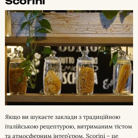
Scorini
Якщо ви шукаєте заклади з традиційною
італійською рецептурою, витриманим тістом
та атмосферним інтер’єром, Scorini – це