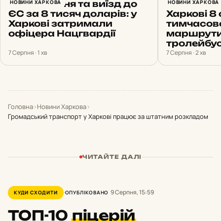
Бронювання та виїзд до
НОВИНИ ХАРКОВА
Ремонт ен
НОВИНИ ХАРКОВА
ЄС за 8 тисяч доларів: у
Харкові 8
Харкові затримали
тимчасово
офіцера Нацгвардії
маршрути
тролейбус
7 Серпня · 1 хв
7 Серпня · 2 хв
Головна
›
Новини Харкова
›
Громадський транспорт у Харкові працює за штатним розкладом
ЧИТАЙТЕ ДАЛІ
9 Серпня, 15:59
КУДИ СХОДИТИ
ОПУБЛІКОВАНО
ТОП-10
піцерій