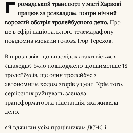
Г
ромадський транспорт у місті Харкові
працює за розкладом, попри нічний
ворожий обстріл тролейбусного депо.
Про
це в ефірі національного телемарафону
повідомив міський голова Ігор Терехов.
Він розповів, що внаслідок атаки вісьмох
«шахедів» було пошкоджено щонайменше 18
тролейбусів, ще один тролейбус з
автономним ходом згорів ущент. Крім того,
серйозних руйнувань зазнала
трансформаторна підстанція, яка живила
депо.
«Я вдячний усім працівникам ДСНС і