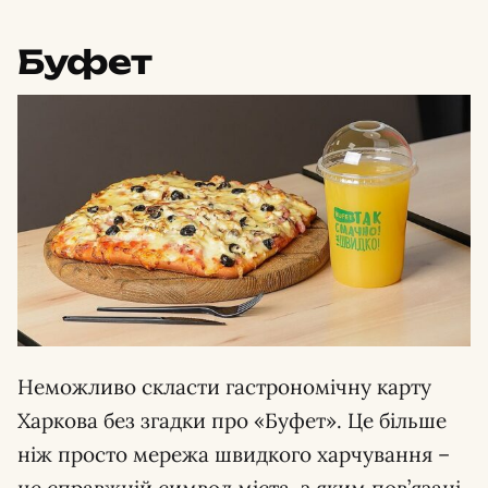
Буфет
Неможливо скласти гастрономічну карту
Харкова без згадки про «Буфет». Це більше
ніж просто мережа швидкого харчування –
це справжній символ міста, з яким пов’язані