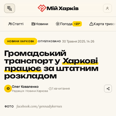
Мій Харків
Статті
Новини
Погода
Карта триво
+23°
Перейти
до
30 Травня 2025, 14:26
НОВИНИ ХАРКОВА
ОПУБЛІКОВАНО
контенту
Громадський
транспорт у
Харкові
працює
за штатним
розкладом
Олег Коваленко
1 хв читання
О
Редакція · Новини Харкова
facebook.com/gennadykernes
ФОТО