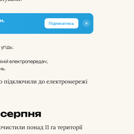
m.
✕
Підписатись
 угідь;
ліній електропередач;
нь.
о підключили до електромережі
 серпня
чистили понад 11 га території