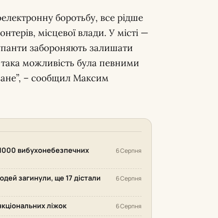
оелектронну боротьбу, все рідше
нтерів, місцевої влади. У місті —
упанти забороняють залишати
 така можливість була певними
ване”, – сообщил Максим
 1000 вибухонебезпечних
6 Серпня
людей загинули, ще 17 дістали
6 Серпня
нкціональних ліжок
6 Серпня