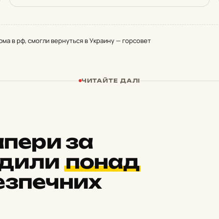
ма в рф, смогли вернуться в Украину — горсовет
ЧИТАЙТЕ ДАЛІ
апери за
одили
понад
езпечних