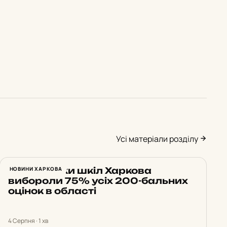
Усі матеріали розділу
Випускники шкіл Харкова
НОВИНИ ХАРКОВА
вибороли 75% усіх 200-бальних
оцінок в області
4 Серпня · 1 хв