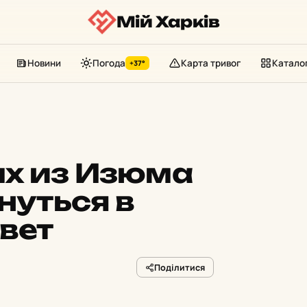
Мій Харків
Новини
Погода
Карта тривог
Катало
+37°
х из Изюма
нуться в
вет
Поділитися