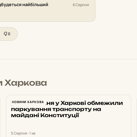
відбудеться найбільший
6 Серпня
0
и Харкова
До 10 серпня у Харкові обмежили
НОВИНИ ХАРКОВА
паркування транспорту на
майдані Конституції
5 Серпня · 1 хв