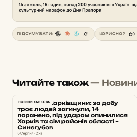
14 земель, 16 годин, понад 200 учасників: в Україні 
культурний марафон до Дня Прапора
0
ПІДСУМУВАТИ:
КОРИСНО?
Читайте також
— Новин
Обстріли Харківщини: за добу
НОВИНИ ХАРКОВА
троє людей загинули, 14
поранено, під ударом опинилися
Харків та сім районів області –
Синєгубов
6 Серпня · 2 хв