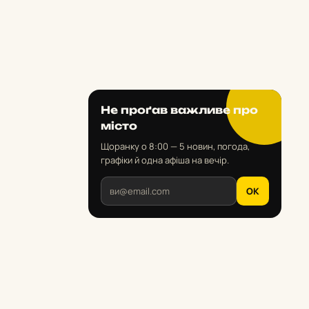
Не проґав важливе про
місто
Щоранку о 8:00 — 5 новин, погода,
графіки й одна афіша на вечір.
OK