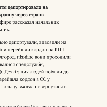
нты депортировали на
краину через страны
эфире рассказал начальник
ьник.
ьно депортували, вивозили на
аїни перейшли кордон на КПП
Бєлгород, пізніше вони проходили
кувалися спецслужби,
. Деякі з цих людей поїхали до
 перейшла кордон з ЄС у
, Польщу змогла повернутися в
таются более 15 тысяч человек, в