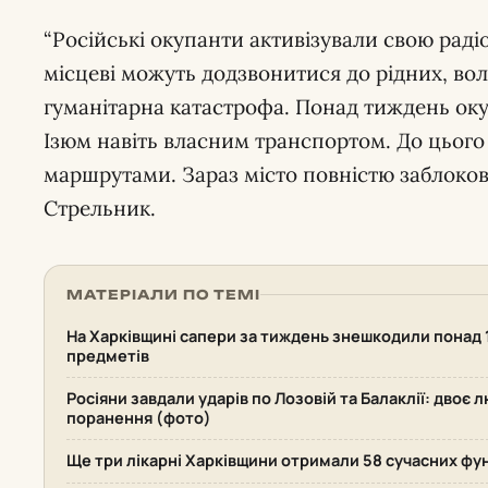
“Російські окупанти активізували свою раді
місцеві можуть додзвонитися до рідних, воло
гуманітарна катастрофа. Понад тиждень ок
Ізюм навіть власним транспортом. До цього
маршрутами. Зараз місто повністю заблоко
Стрельник.
МАТЕРІАЛИ ПО ТЕМІ
На Харківщині сапери за тиждень знешкодили понад
предметів
Росіяни завдали ударів по Лозовій та Балаклії: двоє 
поранення (фото)
Ще три лікарні Харківщини отримали 58 сучасних фу