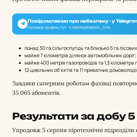
Повідомляємо про небезпеку - у Telegra
головне за день тут · t.me/mykharkov_info
понад 30 га сільгоспугідь та близько 5 га лісових
майже 7 кілометрів ділянок автомобільних доріг;
майже 400 метрів газопроводів та 1,3 кілометра 
12 цивільних об’єктів та 11 приватних домоволоді
Завдяки саперним роботам фахівці повторн
35 065 абонентів.
Результати за добу 5
Упродовж 5 серпня піротехнічні підрозділи о