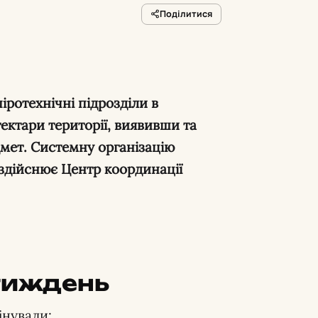
Поділитися
іротехнічні підрозділи в
гектари території, виявивши та
мет. Системну організацію
і здійснює Центр координації
 тиждень
інували: