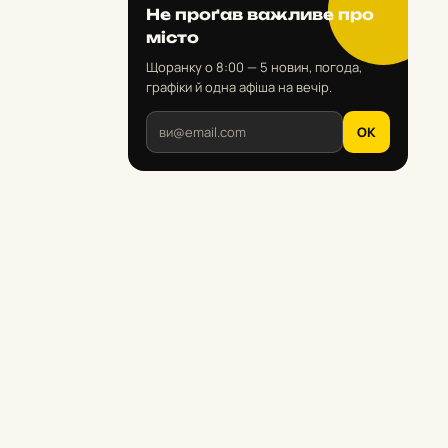
Не проґав важливе про
місто
Щоранку о 8:00 — 5 новин, погода,
графіки й одна афіша на вечір.
OK