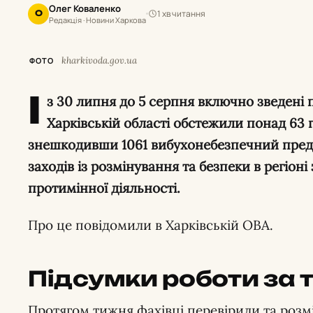
Олег Коваленко
1 хв читання
О
Редакція · Новини Харкова
kharkivoda.gov.ua
ФОТО
І
з 30 липня до 5 серпня включно зведені п
Харківській області обстежили понад 63 
знешкодивши 1061 вибухонебезпечний пред
заходів із розмінування та безпеки в регіон
протимінної діяльності.
Про це повідомили в Харківській ОВА.
Підсумки роботи за
Протягом тижня фахівці перевірили та розм