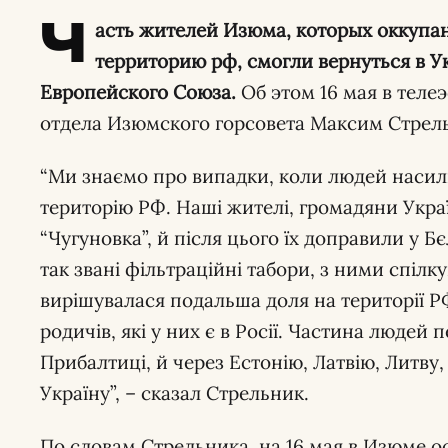
Ч
асть жителей Изюма, которых оккупа
территорию рф, смогли вернуться в У
Европейского Союза.
Об этом 16 мая в теле
отдела Изюмского горсовета Максим Стрел
“Ми знаємо про випадки, коли людей насил
територію РФ. Наші жителі, громадяни Укр
“Чугуновка”, й після цього їх доправили у 
так звані фільтраційні табори, з ними спіл
вирішувалася подальша доля на території РФ
родичів, які у них є в Росії. Частина людей
Прибалтиці, й через Естонію, Латвію, Литву
Україну”, – сказал Стрельник.
По словам Стрельника, на 16 мая в Изюме ос