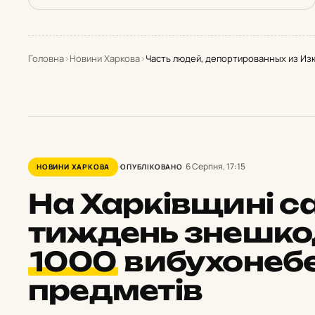
Головна
›
Новини Харкова
›
Часть людей, депортированных из Изю
6 Серпня, 17:15
НОВИНИ ХАРКОВА
ОПУБЛІКОВАНО
На Харківщині с
тиждень знешк
1000
вибухонеб
предметів