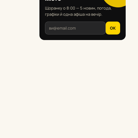
Щоранку о 8:00 — 5 новин, погода,
графіки й одна афіша на вечір.
OK