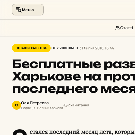
Меню
Статті
Перейти
до
31 Липня 2016, 16:44
НОВИНИ ХАРКОВА
ОПУБЛІКОВАНО
контенту
Бесплатные раз
Харькове на пр
последнего меся
Оля Петреева
2 хв читання
О
Редакція · Новини Харкова
стался последний месяц лета, котор