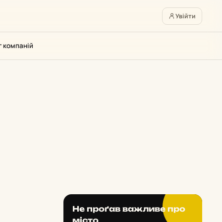
Увійти
г компаній
Не проґав важливе про
місто