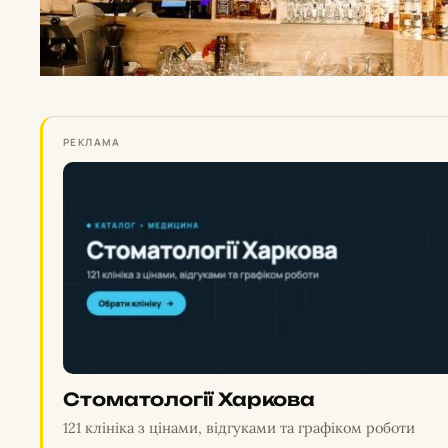
РЕКЛАМА
Стоматології Харкова
121 клініка з цінами, відгуками та графіком роботи