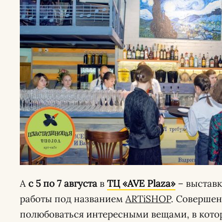
А
с
5 по 7 августа
в
ТЦ «AVE Plaza»
– выставк
работы под названием
ARTiSHOP
. Соверше
полюбоваться интересными вещами, в кото