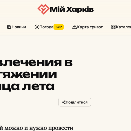
Мій Харків
Новини
Погода
Карта тривог
Катало
+35°
влечения в
отяжении
ца лета
Поділитися
ый можно и нужно провести