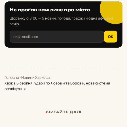
Не проґав важливе про місто
Щоранку о 8:00 — 5 новин, погода, графіки й одна афіша на
вечір.
OK
Головна
›
Новини Харкова
›
Харків 6 серпня: удари по Лозовій та Боровій, нова система
оповіщення
ЧИТАЙТЕ ДАЛІ