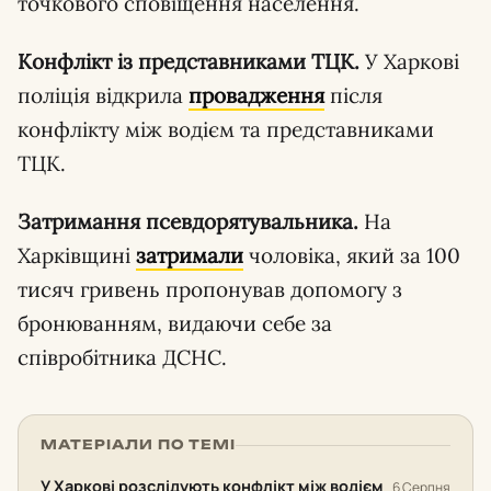
точкового сповіщення населення.
Конфлікт із представниками ТЦК.
У Харкові
поліція відкрила
провадження
після
конфлікту між водієм та представниками
ТЦК.
Затримання псевдорятувальника.
На
Харківщині
затримали
чоловіка, який за 100
тисяч гривень пропонував допомогу з
бронюванням, видаючи себе за
співробітника ДСНС.
МАТЕРІАЛИ ПО ТЕМІ
У Харкові розслідують конфлікт між водієм
6 Серпня