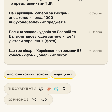
та представниками ТЦК
На Харківщині сапери за тиждень
6 Серпня
знешкодили понад 1000
вибухонебезпечних предметів
Росіяни завдали ударів по Лозовій та
6 Серпня
Балаклії: двоє людей загинули, ще 17
дістали поранення (фото)
Ще три лікарні Харківщини отримали 58
6 Серпня
сучасних функціональних ліжок
#головні новини харкова
#дайджест
ПІДСУМУВАТИ:
0
0
КОРИСНО?