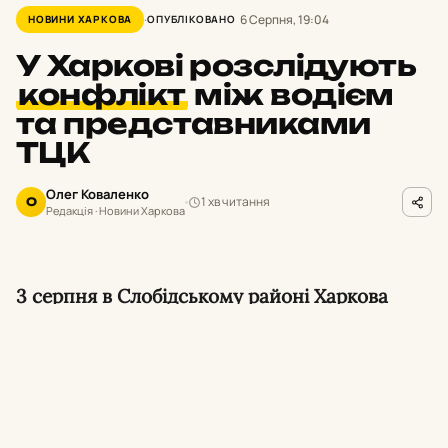
6 Серпня, 19:04
НОВИНИ ХАРКОВА
ОПУБЛІКОВАНО
У Харкові розслідують
конфлікт
між водієм
та представниками
ТЦК
Олег Коваленко
1 хв читання
О
Редакція · Новини Харкова
3 серпня в Слобідському районі Харкова
сталася сутичка між водієм та
військовослужбовцями, які проводили
перевірку документів. Військовослужбовці
ТЦК застосували газовий балончик, що