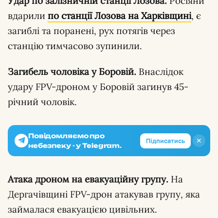
Удар по залізничній станції Лозова.
Росіяни
вдарили
по станції Лозова на Харківщині
, є
загиблі та поранені, рух потягів через
станцію тимчасово зупинили.
Загибель чоловіка у Боровій.
Внаслідок
удару FPV-дроном у Боровій загинув 45-
річний чоловік.
Повідомляємо про
✕
Підписатись
небезпеку - у Telegram.
Атака дроном на евакуаційну групу.
На
Дергачівщині FPV-дрон атакував групу, яка
займалася евакуацією цивільних.