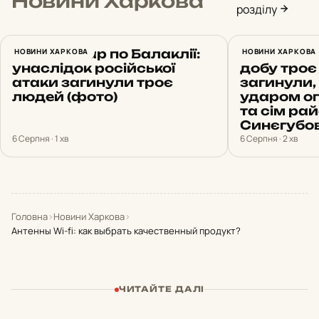
Новини Харкова
розділу
Нічний удар по Балаклії:
НОВИНИ ХАРКОВА
Обстріли 
НОВИНИ ХАРКОВА
унаслідок російської
добу троє
атаки загинули троє
загинули, 
людей (фото)
ударом о
та сім рай
Синєгубо
6 Серпня · 1 хв
6 Серпня · 2 хв
Головна
›
Новини Харкова
›
Антенны Wi-fi: как выбрать качественный продукт?
ЧИТАЙТЕ ДАЛІ