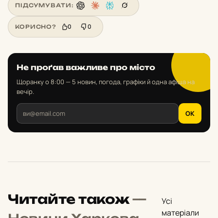
ПІДСУМУВАТИ:
0
0
КОРИСНО?
Не проґав важливе про місто
Щоранку о 8:00 — 5 новин, погода, графіки й одна афіша на
вечір.
OK
Читайте також
—
Усі
матеріали