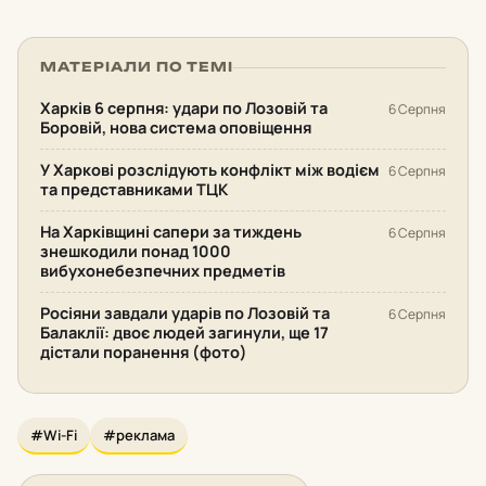
МАТЕРІАЛИ ПО ТЕМІ
Харків 6 серпня: удари по Лозовій та
6 Серпня
Боровій, нова система оповіщення
У Харкові розслідують конфлікт між водієм
6 Серпня
та представниками ТЦК
На Харківщині сапери за тиждень
6 Серпня
знешкодили понад 1000
вибухонебезпечних предметів
Росіяни завдали ударів по Лозовій та
6 Серпня
Балаклії: двоє людей загинули, ще 17
дістали поранення (фото)
#Wi-Fi
#реклама