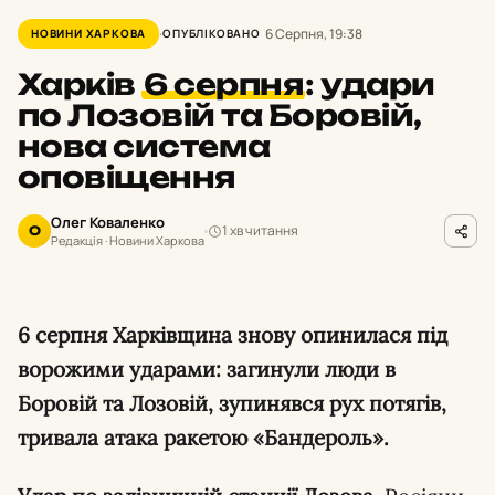
6 Серпня, 19:38
НОВИНИ ХАРКОВА
ОПУБЛІКОВАНО
Харків
6 серпня
:
удари
по Лозовій та Боровій,
нова система
оповіщення
Олег Коваленко
1 хв читання
О
Редакція · Новини Харкова
6 серпня Харківщина знову опинилася під
ворожими ударами: загинули люди в
Боровій та Лозовій, зупинявся рух потягів,
тривала атака ракетою «Бандероль».