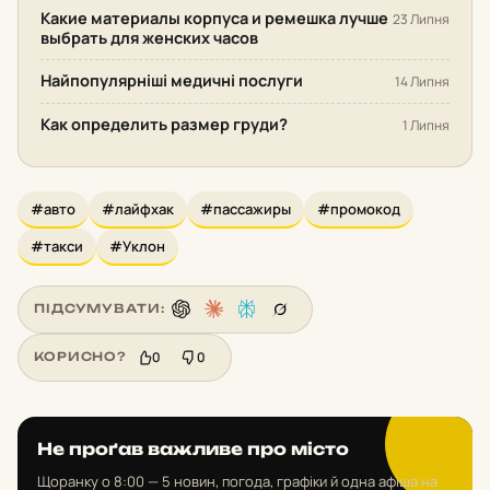
Какие материалы корпуса и ремешка лучше
23 Липня
выбрать для женских часов
Найпопулярніші медичні послуги
14 Липня
Как определить размер груди?
1 Липня
#авто
#лайфхак
#пассажиры
#промокод
#такси
#Уклон
ПІДСУМУВАТИ:
0
0
КОРИСНО?
Не проґав важливе про місто
Щоранку о 8:00 — 5 новин, погода, графіки й одна афіша на