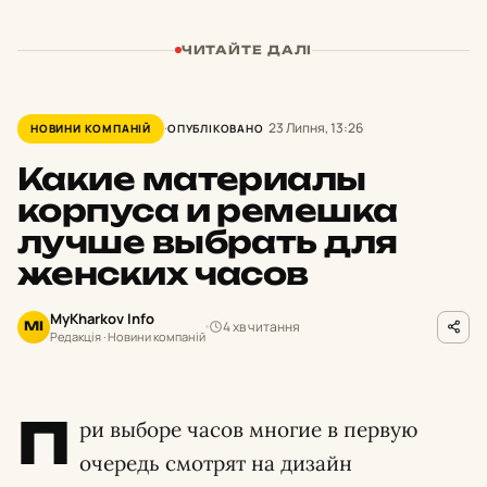
ЧИТАЙТЕ ДАЛІ
23 Липня, 13:26
НОВИНИ КОМПАНІЙ
ОПУБЛІКОВАНО
Какие материалы
корпуса и ремешка
лучше выбрать для
женских часов
MyKharkov Info
4 хв читання
MI
Редакція · Новини компаній
П
ри выборе часов многие в первую
очередь смотрят на дизайн