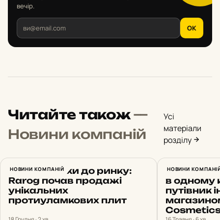
вечір.
OK
Читайте також
—
Усі
матеріали
Новини компаній
розділу
Від розробки до ринку:
НОВИНИ КОМПАНІЙ
14 європе
НОВИНИ КОМПАНІ
Rarog почав продажі
в одному 
унікальних
путівник і
протиуламкових плит
магазино
Cosmetic
18 Грудня · 2 хв
16 Травня · 6 хв