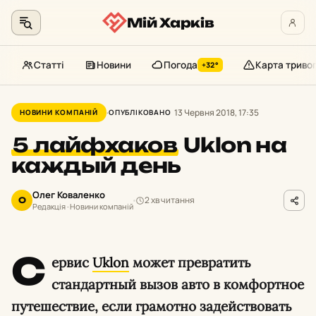
Мій Харків
Статті
Новини
Погода
Карта триво
+32°
Перейти
до
13 Червня 2018, 17:35
НОВИНИ КОМПАНІЙ
ОПУБЛІКОВАНО
контенту
5 лайфхаков
Uklon на
каждый день
Олег Коваленко
2 хв читання
О
Редакція · Новини компаній
C
ервис
Uklon
может превратить
стандартный вызов авто в комфортное
путешествие, если грамотно задействовать