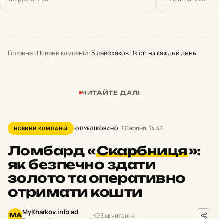
Головна
›
Новини компаній
›
5 лайфхаков Uklon на каждый день
ЧИТАЙТЕ ДАЛІ
7 Серпня, 14:47
НОВИНИ КОМПАНІЙ
ОПУБЛІКОВАНО
Ломбард
«
Скарбниця
»:
як безпечно здати
золото та оперативно
отримати кошти
MyKharkov.info ad
3 хв читання
MA