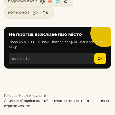
ПІДСУМУВАТИ:
0
0
КОРИСНО?
Не проґав важливе про місто
Щоранку о 8:00 — 5 новин, погода, графіки й одна афіша на
вечір.
OK
Головна
›
Новини компаній
›
Ломбард «Скарбниця»: як безпечно здати золото та оперативно
отримати кошти