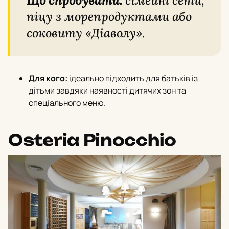
Що спробувати:
сімейні сети,
піцу з морепродуктами або
соковиту «Діаволу».
Для кого:
ідеально підходить для батьків із
дітьми завдяки наявності дитячих зон та
спеціального меню.
Osteria Pinocchio