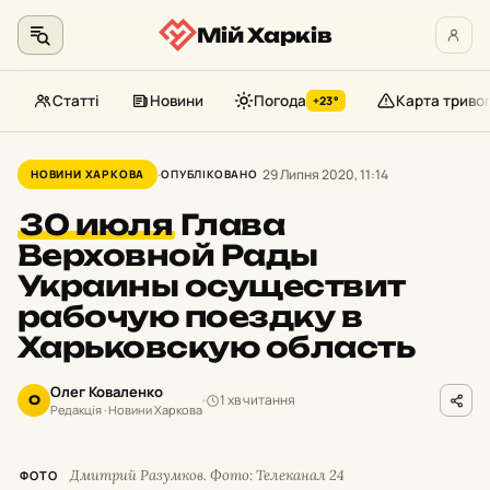
Мій Харків
Статті
Новини
Погода
Карта триво
+23°
Перейти
до
29 Липня 2020, 11:14
НОВИНИ ХАРКОВА
ОПУБЛІКОВАНО
контенту
30 июля
Глава
Верховной Рады
Украины осуществит
рабочую поездку в
Харьковскую область
Олег Коваленко
1 хв читання
О
Редакція · Новини Харкова
Дмитрий Разумков. Фото: Телеканал 24
ФОТО