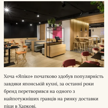
Хоча «Япіко» початково здобув популярність
завдяки японській кухні, за останні роки
бренд перетворився на одного з
найпотужніших гравців на ринку доставки
піци в Харкові.