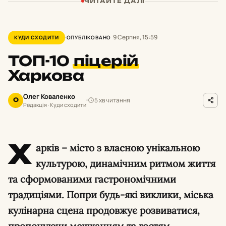
ЧИТАЙТЕ ДАЛІ
9 Серпня, 15:59
КУДИ СХОДИТИ
ОПУБЛІКОВАНО
ТОП-10
піцерій
Харкова
Олег Коваленко
5 хв читання
О
Редакція · Куди сходити
Х
арків – місто з власною унікальною
культурою, динамічним ритмом життя
та сформованими гастрономічними
традиціями. Попри будь-які виклики, міська
кулінарна сцена продовжує розвиватися,
пропонуючи мешканцям та гостям