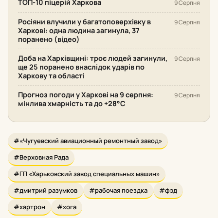
ТОП-10 піцерій Харкова
9 Серпня
Росіяни влучили у багатоповерхівку в
9 Серпня
Харкові: одна людина загинула, 37
поранено (відео)
Доба на Харківщині: троє людей загинули,
9 Серпня
ще 25 поранено внаслідок ударів по
Харкову та області
Прогноз погоди у Харкові на 9 серпня:
9 Серпня
мінлива хмарність та до +28°С
#«Чугуевский авиационный ремонтный завод»
#Верховная Рада
#ГП «Харьковский завод специальных машин»
#дмитрий разумков
#рабочая поездка
#фэд
#хартрон
#хога