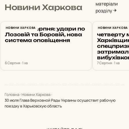
матеріали
Новини Харкова
розділу
Харків 6 серпня: удари по
НОВИНИ ХАРКОВА
Продав 17
НОВИНИ ХАРКОВА
Лозовій та Боровій, нова
четверту 
система оповіщення
Харківщи
спецприз
затримал
вибухівк
6 Серпня · 1 хв
7 Серпня · 1 хв
Головна
›
Новини Харкова
›
30 июля Глава Верховной Рады Украины осуществит рабочую
поездку в Харьковскую область