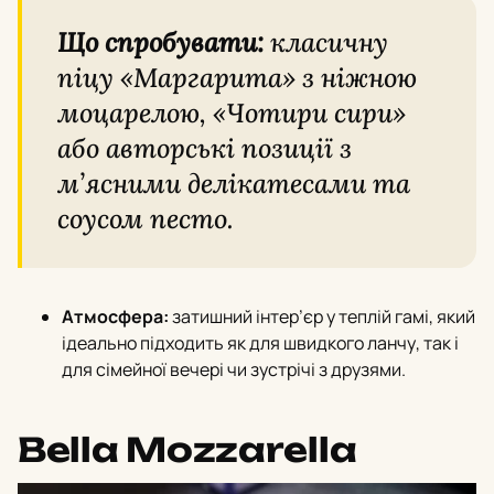
Що спробувати:
класичну
піцу «Маргарита» з ніжною
моцарелою, «Чотири сири»
або авторські позиції з
м’ясними делікатесами та
соусом песто.
Атмосфера:
затишний інтер’єр у теплій гамі, який
ідеально підходить як для швидкого ланчу, так і
для сімейної вечері чи зустрічі з друзями.
Bella Mozzarella