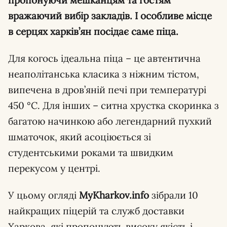
вражаючий вибір закладів. І особливе місце
в серцях харків’ян посідає саме піца.
Для когось ідеальна піца – це автентична
неаполітанська класика з ніжним тістом,
випечена в дров’яній печі при температурі
450 °C. Для інших – ситна хрустка скоринка з
багатою начинкою або легендарний пухкий
шматочок, який асоціюється зі
студентськими роками та швидким
перекусом у центрі.
У цьому огляді
MyKharkov.info
зібрали 10
найкращих піцерій та служб доставки
Харкова, які пропонують високу якість і