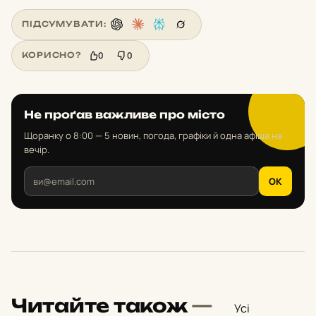
ПІДСУМУВАТИ:
0
0
КОРИСНО?
Не проґав важливе про місто
Щоранку о 8:00 — 5 новин, погода, графіки й одна афіша на
вечір.
OK
Читайте також
—
Усі