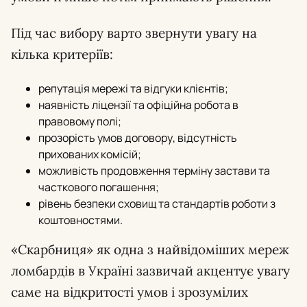
Під час вибору варто звернути увагу на
кілька критеріїв:
репутація мережі та відгуки клієнтів;
наявність ліцензії та офіційна робота в
правовому полі;
прозорість умов договору, відсутність
прихованих комісій;
можливість продовження терміну застави та
часткового погашення;
рівень безпеки сховищ та стандартів роботи з
коштовностями.
«Скарбниця» як одна з найвідоміших мереж
ломбардів в Україні зазвичай акцентує увагу
саме на відкритості умов і зрозумілих