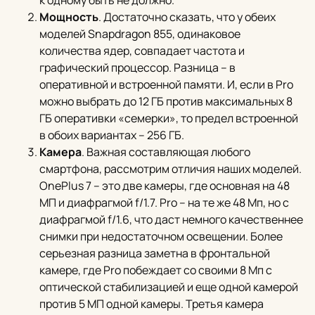
к одному быть не должно.
Мощность
. Достаточно сказать, что у обеих
моделей Snapdragon 855, одинаковое
количества ядер, совпадает частота и
графический процессор. Разница – в
оперативной и встроенной памяти. И, если в Pro
можно выбрать до 12 ГБ против максимальных 8
ГБ оперативки «семерки», то предел встроенной
в обоих вариантах – 256 ГБ.
Камера
. Важная составляющая любого
смартфона, рассмотрим отличия наших моделей.
OnePlus 7 – это две камеры, где основная на 48
МП и диафрагмой f/1.7. Pro – на те же 48 Мп, но с
диафрагмой f/1.6, что даст немного качественнее
снимки при недостаточном освещении. Более
серьезная разница заметна в фронтальной
камере, где Pro побеждает со своими 8 Мп с
оптической стабилизацией и еще одной камерой
против 5 МП одной камеры. Третья камера