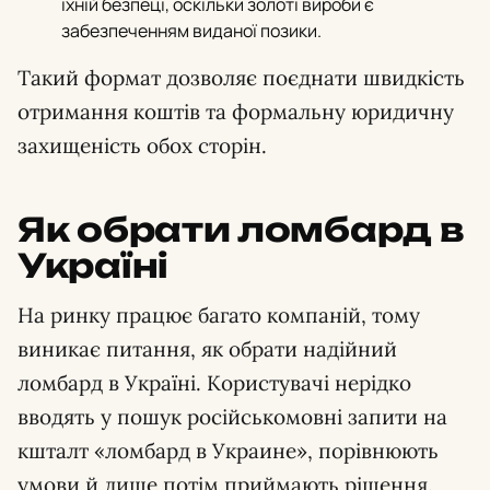
їхній безпеці, оскільки золоті вироби є
забезпеченням виданої позики.
Такий формат дозволяє поєднати швидкість
отримання коштів та формальну юридичну
захищеність обох сторін.
Як обрати ломбард в
Україні
На ринку працює багато компаній, тому
виникає питання, як обрати надійний
ломбард в Україні. Користувачі нерідко
вводять у пошук російськомовні запити на
кшталт «ломбард в Украине», порівнюють
умови й лише потім приймають рішення.