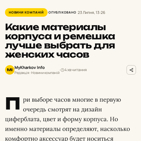
23 Липня, 13:26
НОВИНИ КОМПАНІЙ
ОПУБЛІКОВАНО
Какие материалы
корпуса и ремешка
лучше выбрать для
женских часов
MyKharkov Info
4 хв читання
MI
Редакція · Новини компаній
П
ри выборе часов многие в первую
очередь смотрят на дизайн
циферблата, цвет и форму корпуса. Но
именно материалы определяют, насколько
комфортно аксессуар будет носиться