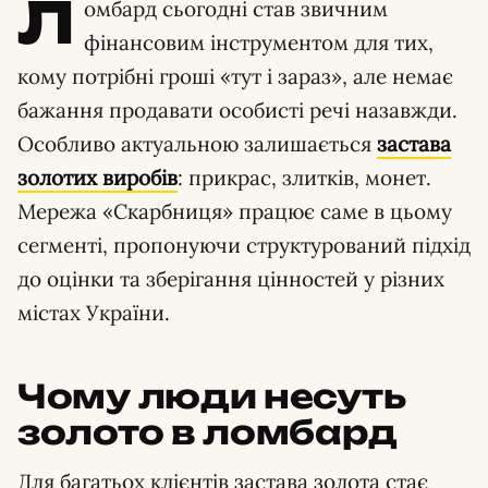
Л
омбард сьогодні став звичним
фінансовим інструментом для тих,
кому потрібні гроші «тут і зараз», але немає
бажання продавати особисті речі назавжди.
Особливо актуальною залишається
застава
золотих виробів
: прикрас, злитків, монет.
Мережа «Скарбниця» працює саме в цьому
сегменті, пропонуючи структурований підхід
до оцінки та зберігання цінностей у різних
містах України.
Чому люди несуть
золото в ломбард
Для багатьох клієнтів застава золота стає