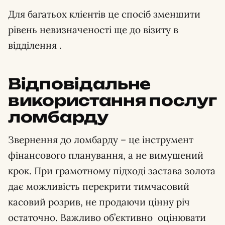
Для багатьох клієнтів це спосіб зменшити
рівень невизначеності ще до візиту в
відділення .
Відповідальне
використання послуг
ломбарду
Звернення до ломбарду – це інструмент
фінансового планування, а не вимушений
крок. При грамотному підході застава золота
дає можливість перекрити тимчасовий
касовий розрив, не продаючи цінну річ
остаточно. Важливо об’єктивно оцінювати