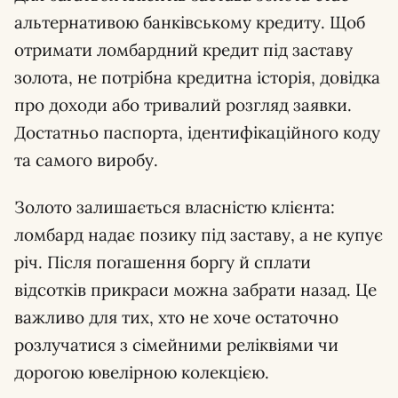
альтернативою банківському кредиту. Щоб
отримати ломбардний кредит під заставу
золота, не потрібна кредитна історія, довідка
про доходи або тривалий розгляд заявки.
Достатньо паспорта, ідентифікаційного коду
та самого виробу.
Золото залишається власністю клієнта:
ломбард надає позику під заставу, а не купує
річ. Після погашення боргу й сплати
відсотків прикраси можна забрати назад. Це
важливо для тих, хто не хоче остаточно
розлучатися з сімейними реліквіями чи
дорогою ювелірною колекцією.