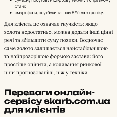
сучасну побутову й цифрову техніку у справному
стані;
смартфони, ноутбуки та іншу Б/У електроніку.
Для клієнта це означає гнучкість: якщо
золота недостатньо, можна додати інші цінні
речі та збільшити суму позики. Водночас
саме золото залишається найстабільнішою
та найпрозорішою формою застави: його
простіше оцінити, а коливання ринкової
ціни прогнозованіші, ніж у техніки.
Переваги онлайн-
сервісу skarb.com.ua
для клієнтів