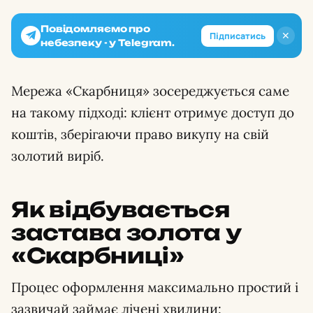
Повідомляємо про
✕
Підписатись
небезпеку - у Telegram.
Мережа «Скарбниця» зосереджується саме
на такому підході: клієнт отримує доступ до
коштів, зберігаючи право викупу на свій
золотий виріб.
Як відбувається
застава золота у
«Скарбниці»
Процес оформлення максимально простий і
зазвичай займає лічені хвилини: