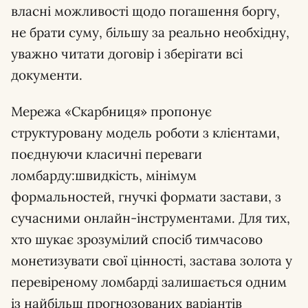
власні можливості щодо погашення боргу,
не брати суму, більшу за реально необхідну,
уважно читати договір і зберігати всі
документи.
Мережа «Скарбниця» пропонує
структуровану модель роботи з клієнтами,
поєднуючи класичні переваги
ломбарду:швидкість, мінімум
формальностей, гнучкі формати застави, з
сучасними онлайн-інструментами. Для тих,
хто шукає зрозумілий спосіб тимчасово
монетизувати свої цінності, застава золота у
перевіреному ломбарді залишається одним
із найбільш прогнозованих варіантів