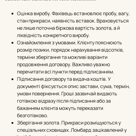
Оцінка виробу. Фахівець встановлює пробу, вагу,
стан прикраси, наявність вставок. Враховується
не лише поточна біржова вартість золота, а й
ліквідність конкретного виробу.
Ознайомлення з умовами. Клієнту пояснюють
розмір позики, порядок нарахування відсотків,
терміни зберігання та можливі варіанти
продовження договору. Важливо уважно
перечитати всі пункти перед підписанням.
Підписання договору та видача коштів. У
документі фіксується опис застави, сума, термін,
умови повернення. Гроші зазвичай видають
готівкою відразу після підписання або за
бажанням клієнта можуть переказати
безготівково.
Зберігання золота. Прикраси розміщуються у
спеціальних сховищах. Ломбард зацікавлений у