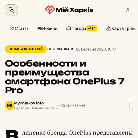
Мій Харків
Статті
Новини
Погода
Карта триво
+19°
Перейти
до
28 Вересня 2020, 16:17
НОВИНИ КОМПАНІЙ
ОПУБЛІКОВАНО
контенту
Особенности и
преимущества
смартфона OnePlus 7
Pro
MyKharkov Info
2 хв читання
MI
Редакція · Новини компаній
В
линейке бренда OnePlus представлены