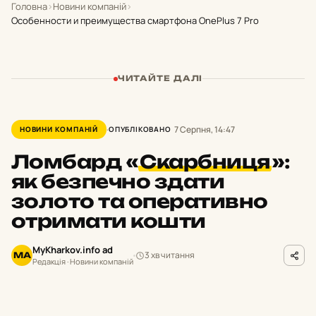
Головна
›
Новини компаній
›
Особенности и преимущества смартфона OnePlus 7 Pro
ЧИТАЙТЕ ДАЛІ
7 Серпня, 14:47
НОВИНИ КОМПАНІЙ
ОПУБЛІКОВАНО
Ломбард
«
Скарбниця
»:
як безпечно здати
золото та оперативно
отримати кошти
MyKharkov.info ad
3 хв читання
MA
Редакція · Новини компаній