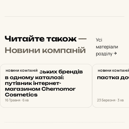
Читайте також
—
Усі
матеріали
Новини компаній
розділу
14 європейських брендів
НОВИНИ КОМПАНІЙ
Фінансови
НОВИНИ КОМПАНІ
в одному каталозі:
пастка д
путівник інтернет-
магазином Chernomor
Cosmetics
16 Травня · 6 хв
23 Березня · 3 хв