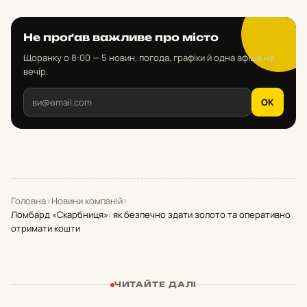
Не проґав важливе про місто
Щоранку о 8:00 — 5 новин, погода, графіки й одна афіша на
вечір.
OK
Головна
›
Новини компаній
›
Ломбард «Скарбниця»: як безпечно здати золото та оперативно
отримати кошти
ЧИТАЙТЕ ДАЛІ