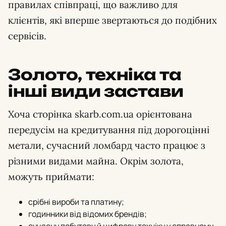
правилах співпраці, що важливо для
клієнтів, які вперше звертаються до подібних
сервісів.
Золото, техніка та
інші види застави
Хоча сторінка skarb.com.ua орієнтована
передусім на кредитування під дорогоцінні
метали, сучасний ломбард часто працює з
різними видами майна. Окрім золота,
можуть приймати:
срібні вироби та платину;
годинники від відомих брендів;