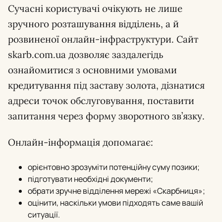
Сучасні користувачі очікують не лише
зручного розташування відділень, а й
розвиненої онлайн-інфраструктури. Сайт
skarb.com.ua дозволяє заздалегідь
ознайомитися з основними умовами
кредитування під заставу золота, дізнатися
адреси точок обслуговування, поставити
запитання через форму зворотного зв’язку.
Онлайн-інформація допомагає:
орієнтовно зрозуміти потенційну суму позики;
підготувати необхідні документи;
обрати зручне відділення мережі «Скарбниця»;
оцінити, наскільки умови підходять саме вашій
ситуації.