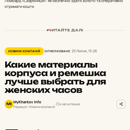
Ломбард «Скарбниця»: як безпечно здати золото та оперативно
отримати кошти
ЧИТАЙТЕ ДАЛІ
23 Липня, 13:26
НОВИНИ КОМПАНІЙ
ОПУБЛІКОВАНО
Какие материалы
корпуса и ремешка
лучше выбрать для
женских часов
MyKharkov Info
4 хв читання
MI
Редакція · Новини компаній