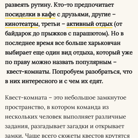
развеять рутину. Кто-то предпочитает
посиделки в кафе
с друзьями, другие –
кинотеатры
, третьи –
активный отдых
(от
байдарок до прыжков с парашютом). Но в
последнее время все больше харьковчан
выбирает еще один вид отдыха, который уже
по праву можно назвать популярным –
квест-комнаты. Попробуем разобраться, что
в них интересного и с чем их едят.
Квест-комната – это небольшое замкнутое
пространство, в котором команда из
нескольких человек выполняет различные
задания, разгадывает загадки и открывает
замки. Чаще всего сюжеты квестов крутятся