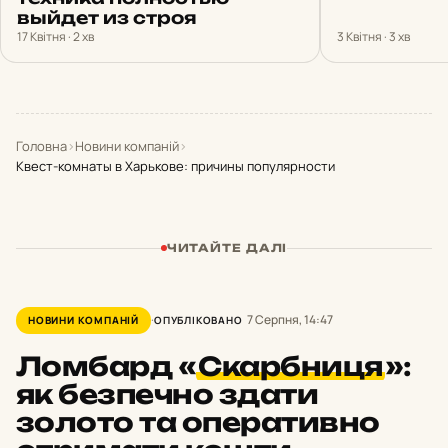
выйдет из строя
17 Квітня · 2 хв
3 Квітня · 3 хв
Головна
›
Новини компаній
›
Квест-комнаты в Харькове: причины популярности
ЧИТАЙТЕ ДАЛІ
7 Серпня, 14:47
НОВИНИ КОМПАНІЙ
ОПУБЛІКОВАНО
Ломбард
«
Скарбниця
»:
як безпечно здати
золото та оперативно