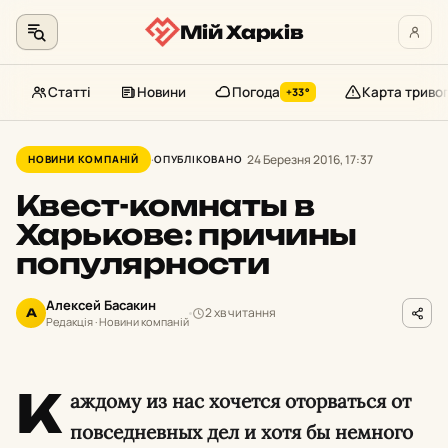
Мій Харків
Статті
Новини
Погода
Карта триво
+33°
Перейти
до
24 Березня 2016, 17:37
НОВИНИ КОМПАНІЙ
ОПУБЛІКОВАНО
контенту
Квест-комнаты в
Харькове: причины
популярности
Алексей Басакин
2 хв читання
А
Редакція · Новини компаній
К
аждому из нас хочется оторваться от
повседневных дел и хотя бы немного