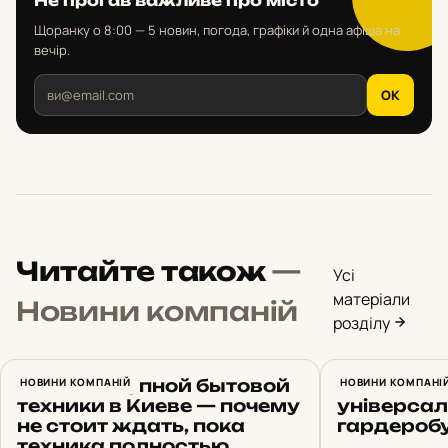
Не проґав важливе про місто
Щоранку о 8:00 — 5 новин, погода, графіки й одна афіша на
вечір.
OK
Читайте також
—
Усі
матеріали
Новини компаній
розділу
Ремонт крупной бытовой
НОВИНИ КОМПАНІЙ
Жіночі дж
НОВИНИ КОМПАНІ
техники в Киеве — почему
універсал
не стоит ждать, пока
гардероб
техника полностью