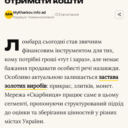
отримати кошти
MyKharkov.info ad
3 хв читання
MA
Редакція · Новини компаній
Л
омбард сьогодні став звичним
фінансовим інструментом для тих,
кому потрібні гроші «тут і зараз», але немає
бажання продавати особисті речі назавжди.
Особливо актуальною залишається
застава
золотих виробів
: прикрас, злитків, монет.
Мережа «Скарбниця» працює саме в цьому
сегменті, пропонуючи структурований підхід
до оцінки та зберігання цінностей у різних
містах України.