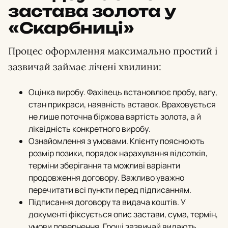
застава золота у
«Скарбниці»
Процес оформлення максимально простий і
зазвичай займає лічені хвилини:
Оцінка виробу. Фахівець встановлює пробу, вагу,
стан прикраси, наявність вставок. Враховується
не лише поточна біржова вартість золота, а й
ліквідність конкретного виробу.
Ознайомлення з умовами. Клієнту пояснюють
розмір позики, порядок нарахування відсотків,
терміни зберігання та можливі варіанти
продовження договору. Важливо уважно
перечитати всі пункти перед підписанням.
Підписання договору та видача коштів. У
документі фіксується опис застави, сума, термін,
умови повернення. Гроші зазвичай видають