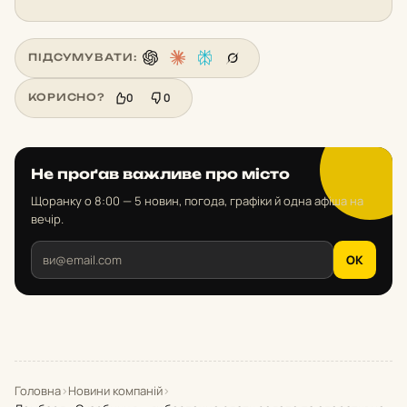
ПІДСУМУВАТИ:
0
0
КОРИСНО?
Не проґав важливе про місто
Щоранку о 8:00 — 5 новин, погода, графіки й одна афіша на
вечір.
OK
Головна
›
Новини компаній
›