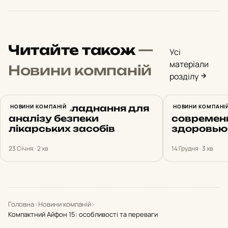
Читайте також
—
Усі
матеріали
Новини компаній
розділу
Сучасне обладнання для
НОВИНИ КОМПАНІЙ
Вектор-чи
НОВИНИ КОМПАНІ
аналізу безпеки
современ
лікарських засобів
здоровью
23 Січня · 2 хв
14 Грудня · 3 хв
Головна
›
Новини компаній
›
Компактний Айфон 15: особливості та переваги