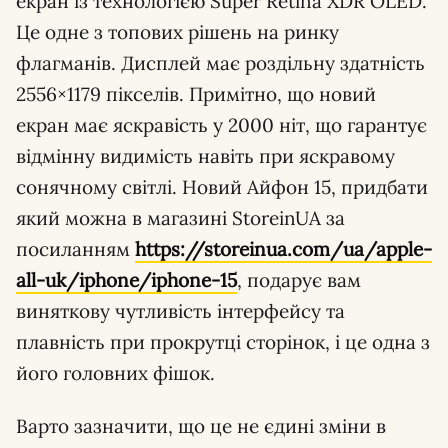
екран із технологією Super Retina XDR OLED.
Це одне з топових рішень на ринку
флагманів. Дисплей має роздільну здатність
2556×1179 пікселів. Примітно, що новий
екран має яскравість у 2000 ніт, що гарантує
відмінну видимість навіть при яскравому
сонячному світлі. Новий Айфон 15, придбати
який можна в магазині StoreinUA за
посиланням
https://storeinua.com/ua/apple-
all-uk/iphone/iphone-15
, подарує вам
виняткову чутливість інтерфейсу та
плавність при прокрутці сторінок, і це одна з
його головних фішок.
Варто зазначити, що це не єдині зміни в