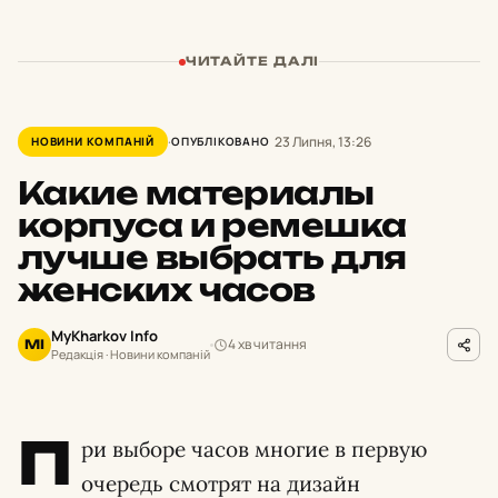
ЧИТАЙТЕ ДАЛІ
23 Липня, 13:26
НОВИНИ КОМПАНІЙ
ОПУБЛІКОВАНО
Какие материалы
корпуса и ремешка
лучше выбрать для
женских часов
MyKharkov Info
4 хв читання
MI
Редакція · Новини компаній
П
ри выборе часов многие в первую
очередь смотрят на дизайн