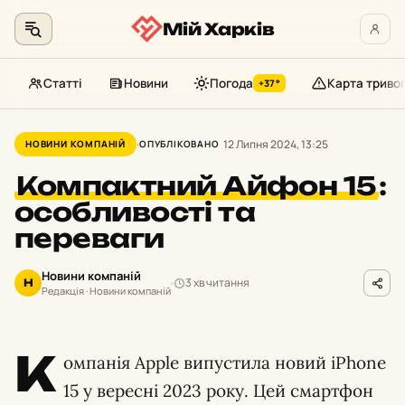
Мій Харків
Статті
Новини
Погода
Карта триво
+37°
Перейти
до
12 Липня 2024, 13:25
НОВИНИ КОМПАНІЙ
ОПУБЛІКОВАНО
контенту
Компактний Айфон 15
:
особливості та
переваги
Новини компаній
3 хв читання
Н
Редакція · Новини компаній
К
омпанія Apple випустила новий iPhone
15 у вересні 2023 року. Цей смартфон