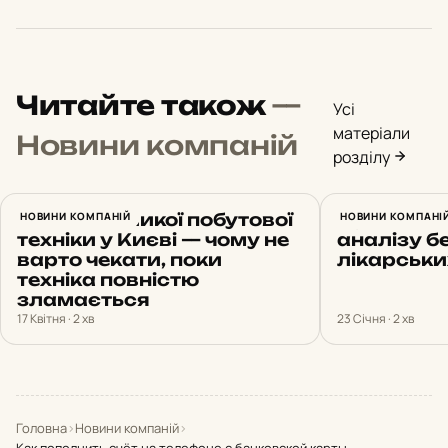
Читайте також
—
Усі
матеріали
Новини компаній
розділу
Ремонт великої побутової
НОВИНИ КОМПАНІЙ
Сучасне 
НОВИНИ КОМПАНІ
техніки у Києві — чому не
аналізу б
варто чекати, поки
лікарськи
техніка повністю
зламається
17 Квітня · 2 хв
23 Січня · 2 хв
Головна
›
Новини компаній
›