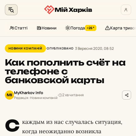
Мій Харків
Статті
Новини
Погода
Карта триво
+26°
Перейти
до
3 Вересня 2020, 08:52
НОВИНИ КОМПАНІЙ
ОПУБЛІКОВАНО
контенту
Как пополнить счёт на
телефоне с
банковской карты
MyKharkov Info
2 хв читання
MI
Редакція · Новини компаній
С
каждым из нас случалась ситуация,
когда неожиданно возникла