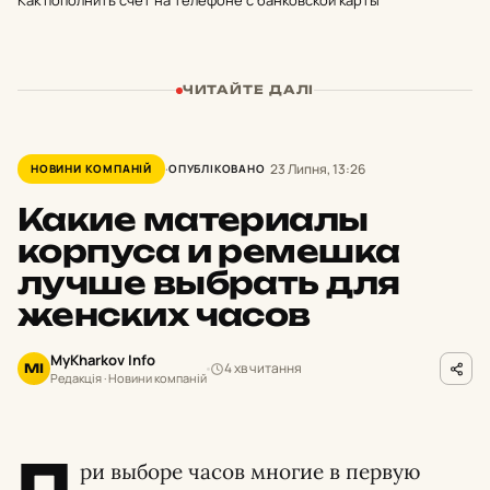
Как пополнить счёт на телефоне с банковской карты
ЧИТАЙТЕ ДАЛІ
23 Липня, 13:26
НОВИНИ КОМПАНІЙ
ОПУБЛІКОВАНО
Какие материалы
корпуса и ремешка
лучше выбрать для
женских часов
MyKharkov Info
4 хв читання
MI
Редакція · Новини компаній
П
ри выборе часов многие в первую