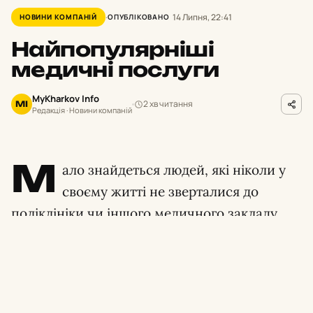
14 Липня, 22:41
НОВИНИ КОМПАНІЙ
ОПУБЛІКОВАНО
Найпопулярніші
медичні послуги
MyKharkov Info
2 хв читання
MI
Редакція · Новини компаній
М
ало знайдеться людей, які ніколи у
своєму житті не зверталися до
поліклініки чи іншого медичного закладу.
Тому що хворіти доводиться практично
кожній людині. Принаймні всі знають, що
таке застуда, яка зазвичай в медицині
позначається як ГРЗ. Ось і звертаються, хто