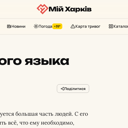
Мій Харків
Новини
Погода
Карта тривог
Катало
+35°
ого языка
Поділитися
ется большая часть людей. С его
ь всё, что ему необходимо,