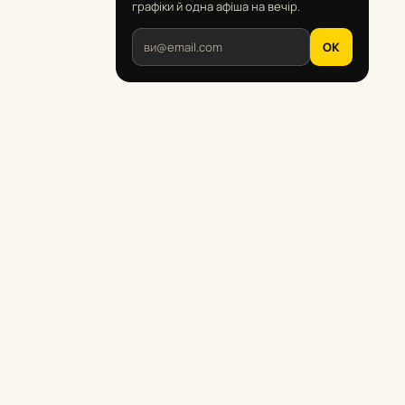
графіки й одна афіша на вечір.
OK