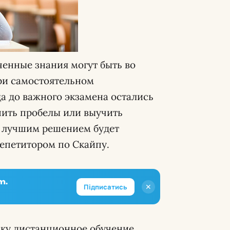
ченные знания могут быть во
ри самостоятельном
да до важного экзамена остались
нить пробелы или выучить
, лучшим решением будет
епетитором по Скайпу.
m.
✕
Підписатись
ьку дистанционное обучение