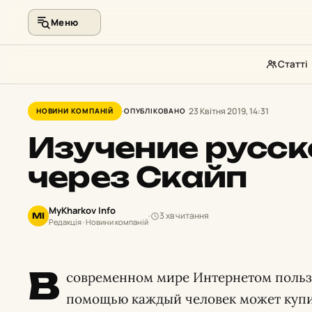
Меню
Статті
Перейти
до
23 Квітня 2019, 14:31
НОВИНИ КОМПАНІЙ
ОПУБЛІКОВАНО
контенту
Изучение русск
через Скайп
MyKharkov Info
3 хв читання
MI
Редакція · Новини компаній
В
современном мире Интернетом пользу
помощью каждый человек может купит