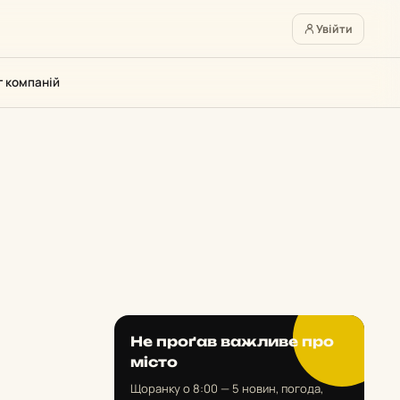
Увійти
г компаній
Не проґав важливе про
місто
Щоранку о 8:00 — 5 новин, погода,