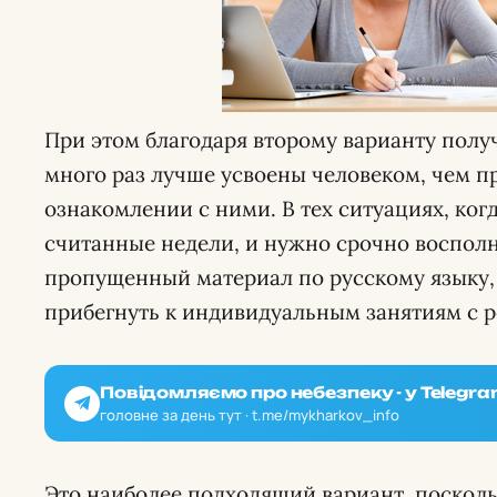
При этом благодаря второму варианту полу
много раз лучше усвоены человеком, чем п
ознакомлении с ними. В тех ситуациях, ког
считанные недели, и нужно срочно воспол
пропущенный материал по русскому языку
прибегнуть к индивидуальным занятиям с р
Повідомляємо про небезпеку - у Telegra
головне за день тут · t.me/mykharkov_info
Это наиболее подходящий вариант, поскол